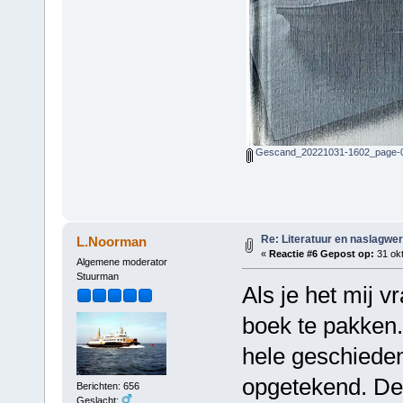
Gescand_20221031-1602_page-0
Re: Literatuur en naslagwe
L.Noorman
«
Reactie #6 Gepost op:
31 okt
Algemene moderator
Stuurman
Als je het mij v
boek te pakken.
hele geschieden
opgetekend. De 
Berichten: 656
Geslacht: