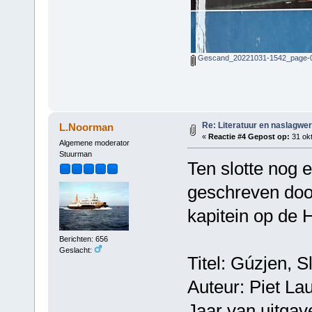
Gescand_20221031-1542_page-0
Re: Literatuur en naslagwe
L.Noorman
«
Reactie #4 Gepost op:
31 okt
Algemene moderator
Stuurman
Ten slotte nog 
geschreven door
kapitein op de 
Berichten: 656
Geslacht:
Titel: Gúzjen, 
Auteur: Piet La
Jaar van uitgav