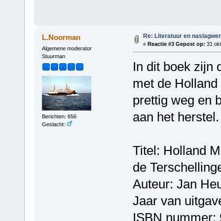
Re: Literatuur en naslagwe
L.Noorman
«
Reactie #3 Gepost op:
31 okt
Algemene moderator
Stuurman
In dit boek zij
met de Holland 
prettig weg en 
aan het herstel.
Berichten: 656
Geslacht:
Titel: Holland
de Terschelling
Auteur: Jan Heu
Jaar van uitgav
ISBN nummer: 