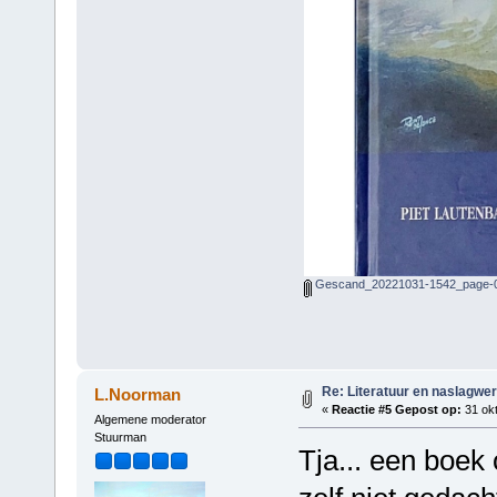
Gescand_20221031-1542_page-0
Re: Literatuur en naslagwe
L.Noorman
«
Reactie #5 Gepost op:
31 okt
Algemene moderator
Stuurman
Tja... een boek