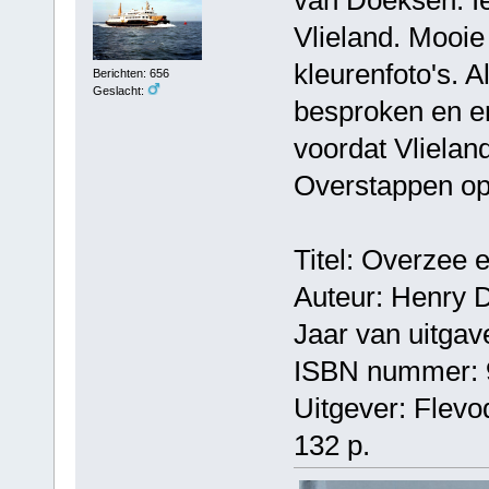
Vlieland. Mooie
kleurenfoto's. 
Berichten: 656
Geslacht:
besproken en er
voordat Vlielan
Overstappen op
Titel: Overzee e
Auteur: Henry D
Jaar van uitgav
ISBN nummer: 
Uitgever: Flevo
132 p.