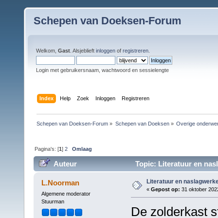
Schepen van Doeksen-Forum
Welkom,
Gast
. Alsjeblieft
inloggen
of
registreren
.
Login met gebruikersnaam, wachtwoord en sessielengte
Index
Help
Zoek
Inloggen
Registreren
Schepen van Doeksen-Forum
»
Schepen van Doeksen
»
Overige onderwe
Pagina's: [
1
]
2
Omlaag
Auteur
Topic: Literatuur en na
Literatuur en naslagwerk
L.Noorman
«
Gepost op:
31 oktober 2022
Algemene moderator
Stuurman
De zolderkast s