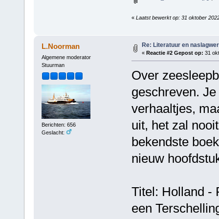
«
Laatst bewerkt op: 31 oktober 202
Re: Literatuur en naslagwe
L.Noorman
«
Reactie #2 Gepost op:
31 okt
Algemene moderator
Stuurman
Over zeesleepbo
geschreven. Je 
verhaaltjes, ma
uit, het zal nooi
Berichten: 656
Geslacht:
bekendste boek 
nieuw hoofdstu
Titel: Holland -
een Terschellin