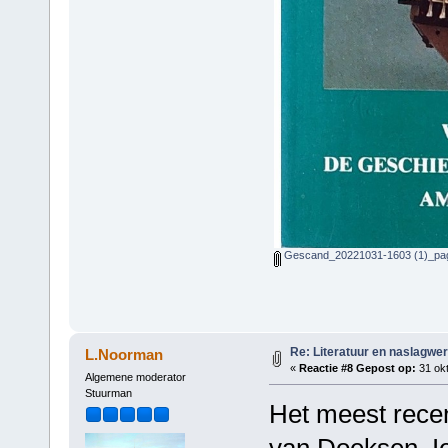
Gescand_20221031-1603 (1)_pag
Re: Literatuur en naslagwe
L.Noorman
«
Reactie #8 Gepost op:
31 okt
Algemene moderator
Stuurman
Het meest rece
van Doeksen. Ie