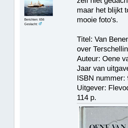
zelf niet gedach
maar het blijkt
mooie foto's.
Berichten: 656
Geslacht:
Titel: Van Ben
over Terschelli
Auteur: Oene v
Jaar van uitgav
ISBN nummer: 
Uitgever: Flevo
114 p.