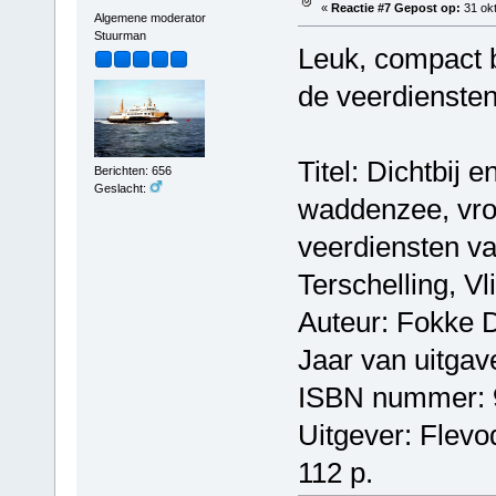
«
Reactie #7 Gepost op:
31 okt
Algemene moderator
Stuurman
Leuk, compact b
de veerdienste
Titel: Dichtbij 
Berichten: 656
Geslacht:
waddenzee, vro
veerdiensten v
Terschelling, Vl
Auteur: Fokke 
Jaar van uitgav
ISBN nummer: 
Uitgever: Flevo
112 p.