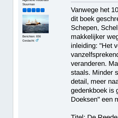
Algemene moderator
Stuurman
Vanwege het 100
dit boek geschre
Schepen, Schelp
makkelijker weg.
Berichten: 656
Geslacht:
inleiding: "Het
vanzelfsprekend
veranderen. Maa
staals. Minder s
detail, meer naa
gedenkboek is g
Doeksen" een me
Titel: De Reede