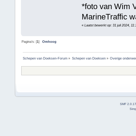
*foto van Wim V
MarineTraffic w
«
Laatst bewerkt op: 31 juli 2024, 1
Pagina's: [
1
]
Omhoog
Schepen van Doeksen-Forum
»
Schepen van Doeksen
»
Overige onderwe
SMF 2.0.1
Simp