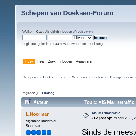
Schepen van Doeksen-Forum
Welkom,
Gast
. Alsjeblieft
inloggen
of
registreren
.
Login met gebruikersnaam, wachtwoord en sessielengte
Index
Help
Zoek
Inloggen
Registreren
Schepen van Doeksen-Forum
»
Schepen van Doeksen
»
Overige onderwe
Pagina's: [
1
]
Omlaag
Auteur
Topic: AIS Marinetraffic
AIS Marinetraffic
L.Noorman
«
Gepost op:
29 april 2021, 2
Algemene moderator
Stuurman
Sinds de meeste