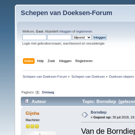
Schepen van Doeksen-Forum
Welkom,
Gast
. Alsjeblieft
inloggen
of
registreren
.
Login met gebruikersnaam, wachtwoord en sessielengte
Index
Help
Zoek
Inloggen
Registreren
Schepen van Doeksen-Forum
»
Schepen van Doeksen
»
Doeksen slepers
Pagina's: [
1
]
Omlaag
Auteur
Topic: Borndiep (gelezen
Borndiep
Gijsha
«
Gepost op:
30 juli 2018, 19
Machinist
Van de Borndiep