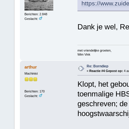
https://www.zuide
Berichten: 2.848
Geslacht:
Dank je wel, R
met vriendelijke groeten,
Wim Vink
Re: Borndiep
arthur
«
Reactie #4 Gepost op:
4 au
Machinist
Klopt, het geb
Berichten: 170
toenmalige HBS
Geslacht:
geschreven; de 
hoogstwaarschij