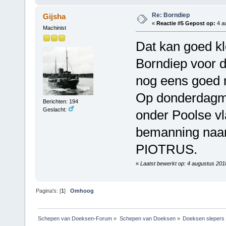
Re: Borndiep
Gijsha
«
Reactie #5 Gepost op:
4 au
Machinist
Dat kan goed kl
Borndiep voor d
nog eens goed 
Op donderdagmor
Berichten: 194
Geslacht:
onder Poolse v
bemanning naar
PIOTRUS.
«
Laatst bewerkt op: 4 augustus 201
Pagina's: [
1
]
Omhoog
Schepen van Doeksen-Forum
»
Schepen van Doeksen
»
Doeksen slepers