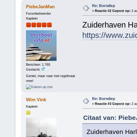
Re: Borndiep
PiebeJanMan
«
Reactie #2 Gepost op:
2 au
Forumbeheerder
Kapitein
Zuiderhaven Ha
https://www.zuid
Berichten: 1.765
Geslacht:
Geniet, maar vaar met regelmaat
mee!
Re: Borndiep
Wim Vink
«
Reactie #3 Gepost op:
2 au
Kapitein
Citaat van: Pieb
Zuiderhaven Har