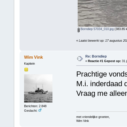
Borndiep 57034_010.jpg
(383.85 k
«
Laatst bewerkt op: 17 augustus 2
Re: Borndiep
Wim Vink
«
Reactie #1 Gepost op:
31 j
Kapitein
Prachtige vond
M.i. inderdaad d
Vraag me alleen
Berichten: 2.848
Geslacht:
met vriendelijke groeten,
Wim Vink