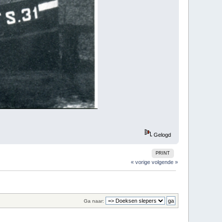
Gelogd
PRINT
« vorige
volgende »
Ga naar: