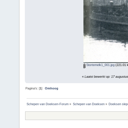
Stortemelk1_001.jpg
(221.01 
«
Laatst bewerkt op: 17 augustu
Pagina's: [
1
]
Omhoog
Schepen van Doeksen-Forum
»
Schepen van Doeksen
»
Doeksen slep