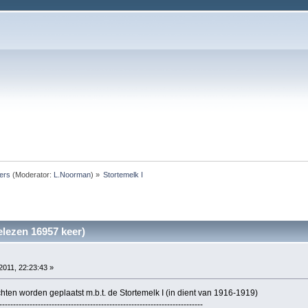
ers
(Moderator:
L.Noorman
) »
Stortemelk I
elezen 16957 keer)
2011, 22:23:43 »
chten worden geplaatst m.b.t. de Stortemelk I (in dient van 1916-1919)
--------------------------------------------------------------------------