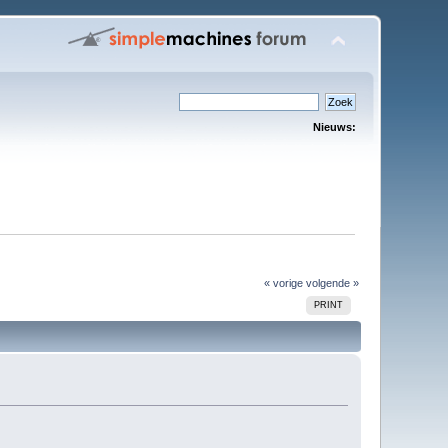
Nieuws:
« vorige
volgende »
PRINT