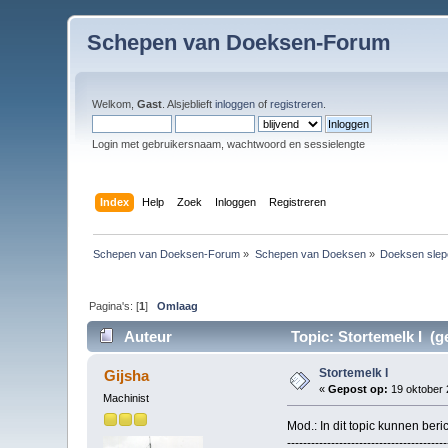
Schepen van Doeksen-Forum
Welkom,
Gast
. Alsjeblieft
inloggen
of
registreren
.
Login met gebruikersnaam, wachtwoord en sessielengte
Index
Help
Zoek
Inloggen
Registreren
Schepen van Doeksen-Forum
»
Schepen van Doeksen
»
Doeksen slep
Pagina's: [
1
]
Omlaag
Auteur
Topic: Stortemelk I (g
Stortemelk I
Gijsha
«
Gepost op:
19 oktober 
Machinist
Mod.: In dit topic kunnen beri
----------------------------------------