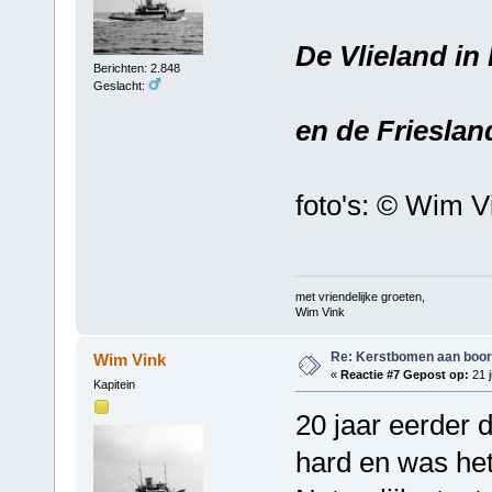
De Vlieland in
Berichten: 2.848
Geslacht:
en de Frieslan
foto's: © Wim V
met vriendelijke groeten,
Wim Vink
Re: Kerstbomen aan boo
Wim Vink
«
Reactie #7 Gepost op:
21 j
Kapitein
20 jaar eerder d
hard en was het