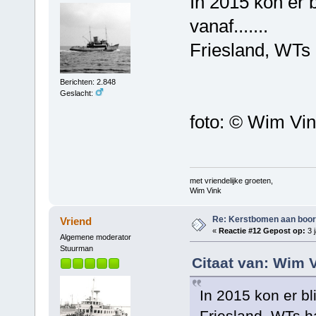
In 2015 kon er 
vanaf.......
Friesland, WTs
Berichten: 2.848
Geslacht:
foto: © Wim Vi
met vriendelijke groeten,
Wim Vink
Re: Kerstbomen aan boo
Vriend
«
Reactie #12 Gepost op:
3 j
Algemene moderator
Stuurman
Citaat van: Wim V
In 2015 kon er bl
Friesland, WTs 