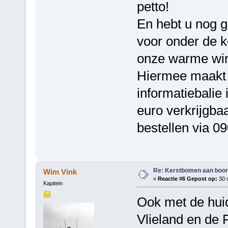
petto!
En hebt u nog 
voor onder de 
onze warme win
Hiermee maakt u 
informatiebalie
euro verkrijgba
bestellen via 
Re: Kerstbomen aan boo
Wim Vink
«
Reactie #6 Gepost op:
30 
Kapitein
Ook met de hui
Vlieland en de 