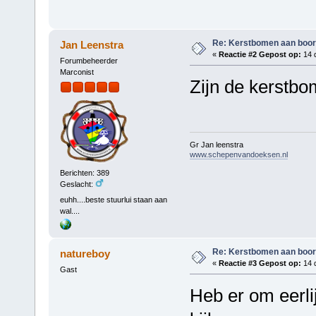
Re: Kerstbomen aan boo
Jan Leenstra
«
Reactie #2 Gepost op:
14 
Forumbeheerder
Marconist
Zijn de kerstb
Gr Jan leenstra
www.schepenvandoeksen.nl
Berichten: 389
Geslacht:
euhh....beste stuurlui staan aan
wal....
Re: Kerstbomen aan boo
natureboy
«
Reactie #3 Gepost op:
14 
Gast
Heb er om eerlij