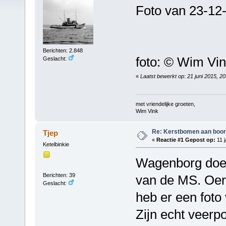
Foto van 23-12
Berichten: 2.848
foto: © Wim Vi
Geslacht:
«
Laatst bewerkt op: 21 juni 2015, 2
met vriendelijke groeten,
Wim Vink
Re: Kerstbomen aan boo
Tjep
«
Reactie #1 Gepost op:
11 j
Ketelbinkie
Wagenborg doet
Berichten: 39
van de MS. Oerd
Geslacht:
heb er een foto
Zijn echt veerpo