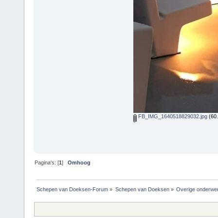
FB_IMG_1640518829032.jpg
(60.
Pagina's: [
1
]
Omhoog
Schepen van Doeksen-Forum
»
Schepen van Doeksen
»
Overige onderwe