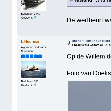
Berichten: 1.043
Geslacht:
De werfbeurt wa
Re: Kerstbomen aan boord
L.Noorman
«
Reactie #13 Gepost op:
26 d
Algemene moderator
Stuurman
Op de Willem d
Foto van Doek
Berichten: 656
Geslacht: