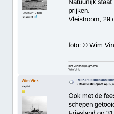
Natuurlijk staa
prijken.
Berichten: 2.848
Vleistroom, 29
Geslacht:
foto: © Wim Vi
met vriendelijke groeten,
Wim Vink
Re: Kerstbomen aan boo
Wim Vink
«
Reactie #8 Gepost op:
5 ja
Kapitein
Ook met de fee
schepen getooid
Friesland op 3