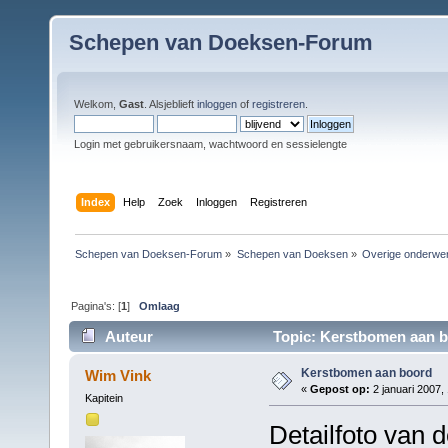
Schepen van Doeksen-Forum
Welkom,
Gast
. Alsjeblieft
inloggen
of
registreren
.
Login met gebruikersnaam, wachtwoord en sessielengte
Index
Help
Zoek
Inloggen
Registreren
Schepen van Doeksen-Forum
»
Schepen van Doeksen
»
Overige onderwe
Pagina's: [
1
]
Omlaag
Auteur
Topic: Kerstbomen aan b
Kerstbomen aan boord
Wim Vink
«
Gepost op:
2 januari 2007,
Kapitein
Detailfoto van 