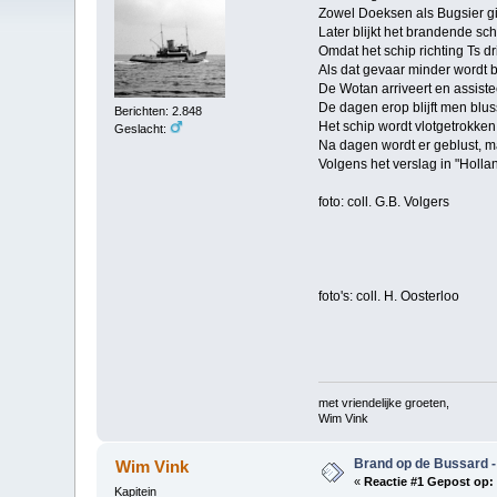
Zowel Doeksen als Bugsier gin
Later blijkt het brandende sch
Omdat het schip richting Ts dr
Als dat gevaar minder wordt b
De Wotan arriveert en assiste
De dagen erop blijft men blus
Berichten: 2.848
Het schip wordt vlotgetrokken
Geslacht:
Na dagen wordt er geblust, ma
Volgens het verslag in "Hollan
foto: coll. G.B. Volgers
foto's: coll. H. Oosterloo
met vriendelijke groeten,
Wim Vink
Brand op de Bussard -
Wim Vink
«
Reactie #1 Gepost op:
Kapitein