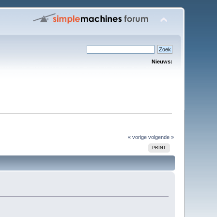
Nieuws:
« vorige
volgende »
PRINT