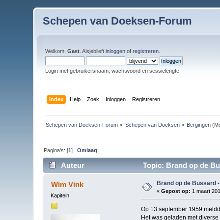
Schepen van Doeksen-Forum
Welkom,
Gast
. Alsjeblieft
inloggen
of
registreren
.
Login met gebruikersnaam, wachtwoord en sessielengte
Index
Help
Zoek
Inloggen
Registreren
Schepen van Doeksen-Forum
»
Schepen van Doeksen
»
Bergingen
(Mo
Pagina's: [
1
]
Omlaag
Auteur
Topic: Brand op de Bus
Brand op de Bussard -
Wim Vink
«
Gepost op:
1 maart 201
Kapitein
Op 13 september 1959 meldde 
Het was geladen met diverse