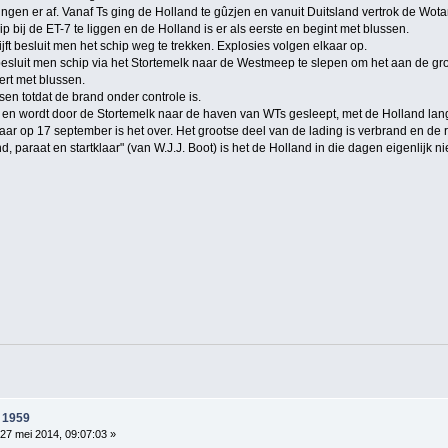
gen er af. Vanaf Ts ging de Holland te gûzjen en vanuit Duitsland vertrok de Wota
ip bij de ET-7 te liggen en de Holland is er als eerste en begint met blussen.
ijft besluit men het schip weg te trekken. Explosies volgen elkaar op.
esluit men schip via het Stortemelk naar de Westmeep te slepen om het aan de gro
ert met blussen.
sen totdat de brand onder controle is.
 en wordt door de Stortemelk naar de haven van WTs gesleept, met de Holland langsz
ar op 17 september is het over. Het grootse deel van de lading is verbrand en de 
d, paraat en startklaar" (van W.J.J. Boot) is het de Holland in die dagen eigenlijk n
 1959
27 mei 2014, 09:07:03 »