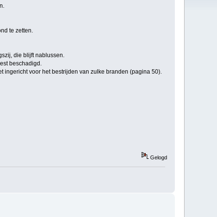
n.
nd te zetten.
ij, die blijft nablussen.
rest beschadigd.
iet ingericht voor het bestrijden van zulke branden (pagina 50).
Gelogd