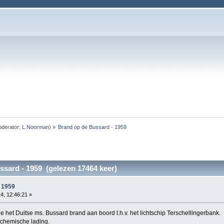
derator:
L.Noorman
) »
Brand op de Bussard - 1959
sard - 1959 (gelezen 17464 keer)
 1959
4, 12:46:21 »
het Duitse ms. Bussard brand aan boord t.h.v. het lichtschip Terschellingerbank.
 chemische lading.