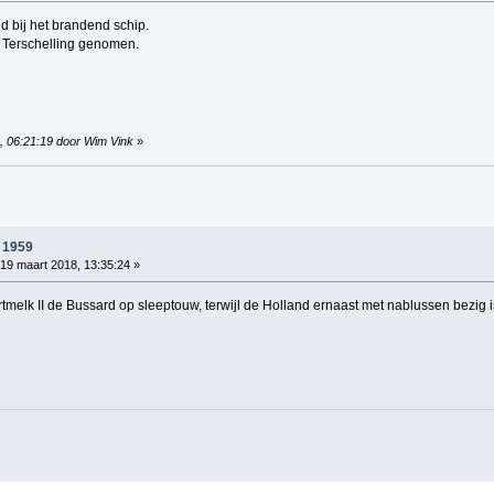
d bij het brandend schip.
f Terschelling genomen.
, 06:21:19 door Wim Vink
»
 1959
19 maart 2018, 13:35:24 »
melk II de Bussard op sleeptouw, terwijl de Holland ernaast met nablussen bezig i