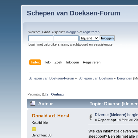
Schepen van Doeksen-Forum
Welkom,
Gast
. Alsjeblieft
inloggen
of
registreren
.
Login met gebruikersnaam, wachtwoord en sessielengte
Index
Help
Zoek
Inloggen
Registreren
Schepen van Doeksen-Forum
»
Schepen van Doeksen
»
Bergingen
(Mo
Pagina's: [
1
]
2
Omlaag
Auteur
Topic: Diverse (kleine
Diverse (kleinere) bergi
Donald v.d. Horst
«
Gepost op:
14 februari 20
Ketelbinkie
Wie kan informatie geven over
Berichten: 33
sleepboot? Ben blij met alle 