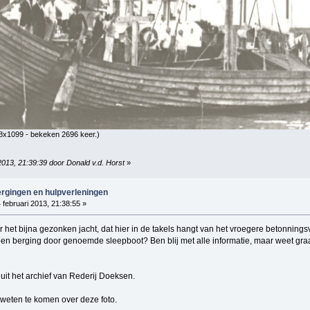
8x1099 - bekeken 2696 keer.)
2013, 21:39:39 door Donald v.d. Horst
»
ergingen en hulpverleningen
 februari 2013, 21:38:55 »
 het bijna gezonken jacht, dat hier in de takels hangt van het vroegere betonningsva
een berging door genoemde sleepboot? Ben blij met alle informatie, maar weet gra
 uit het archief van Rederij Doeksen.
 weten te komen over deze foto.