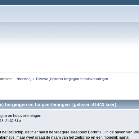
derator:
L.Noorman
) »
Diverse (kleinere) bergingen en hulpverleningen
re) bergingen en hulpverleningen (gelezen 41443 keer)
ngen en hulpverleningen
13, 21:32:51 »
 het zeilschip, dat hier naast de vroegere sleepboot Bornrif (II) in de haven van We
informatie, maar weet graag de naam van het zeilschip en een mogelijk jaartal.