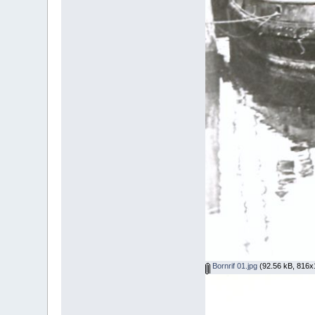
Bornrif 01.jpg
(92.56 kB, 816x