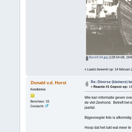
Bornrif 04.jpg
(128.54 kB, 164
«
Laatst bewerkt op: 14 februari 
Re: Diverse (kleinere) b
Donald v.d. Horst
«
Reactie #1 Gepost op:
14
Ketelbinkie
Wie kan informatie geven over
Berichten: 33
de vlet Zeehond. Betreft het 
Geslacht:
jaartal.
Bijgevoegde foto is afkomstig
Hoop dat het lukt wat meer te