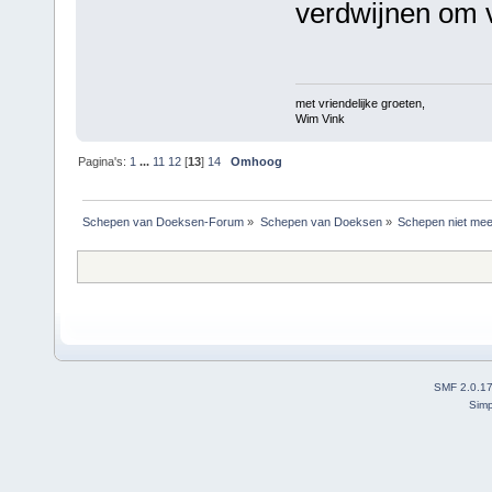
verdwijnen om 
met vriendelijke groeten,
Wim Vink
Pagina's:
1
...
11
12
[
13
]
14
Omhoog
Schepen van Doeksen-Forum
»
Schepen van Doeksen
»
Schepen niet mee
SMF 2.0.1
Simp