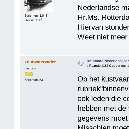
Nederlandse ma
Hr.Ms. Rotterda
Berichten: 1.043
Geslacht:
Hiervan stonden
Weet niet meer 
Re: Noord-Nederland (ber
zoutwatervader
«
Reactie #182 Gepost op:
1
matroos
Op het kustvaar
Berichten: 53
rubriek"binnenv
ook leden die c
hebben met de s
gegevens moet d
Misschien moet