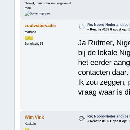
Geniet, maar vaar met regelmaat
mee!
Re: Noord-Nederland (ber
zoutwatervader
«
Reactie #185 Gepost op:
1
matroos
Ja Rutmer, Niger
Berichten: 53
bij de lokale N
het eerder aan
contacten daar.
Ik zou zeggen, p
vraag waar is di
Re: Noord-Nederland (ber
Wim Vink
«
Reactie #186 Gepost op:
1
Kapitein