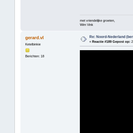
met vriendelijke groeten,
Wim Vink
Re: Noord-Nederland (ber
gerard.vl
«
Reactie #189 Gepost op:
2
Ketelbinkie
Berichten: 18