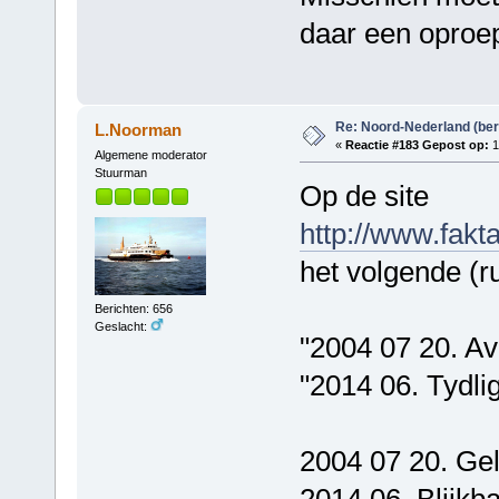
daar een oproep
Re: Noord-Nederland (ber
L.Noorman
«
Reactie #183 Gepost op:
1
Algemene moderator
Stuurman
Op de site
http://www.fak
het volgende (r
Berichten: 656
Geslacht:
"2004 07 20. A
"2014 06. Tydlig
2004 07 20. Ge
2014 06. Blijkba