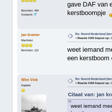
gave DAF van e
Berichten: 494
kerstboompje
Geslacht:
Re: Noord-Nederland (ber
jan kramer
«
Reactie #193 Gepost op:
2
Machinist
weet iemand mee
Berichten: 110
een kerstboom
Re: Noord-Nederland (ber
Wim Vink
«
Reactie #194 Gepost op:
2
Kapitein
Citaat van: jan k
weet iemand meer