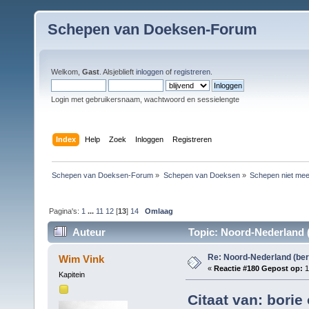
Schepen van Doeksen-Forum
Welkom,
Gast
. Alsjeblieft
inloggen
of
registreren
.
Login met gebruikersnaam, wachtwoord en sessielengte
Index
Help
Zoek
Inloggen
Registreren
Schepen van Doeksen-Forum
»
Schepen van Doeksen
»
Schepen niet mee
Pagina's:
1
...
11
12
[
13
]
14
Omlaag
Auteur
Topic: Noord-Nederland (
Re: Noord-Nederland (ber
Wim Vink
«
Reactie #180 Gepost op:
1
Kapitein
Citaat van: borie