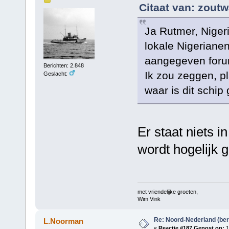
Citaat van: zoutw
Ja Rutmer, Nigeri
lokale Nigerianen
aangegeven foru
Berichten: 2.848
Ik zou zeggen, pl
Geslacht:
waar is dit schip
Er staat niets i
wordt hogelijk
met vriendelijke groeten,
Wim Vink
Re: Noord-Nederland (ber
L.Noorman
«
Reactie #187 Gepost op:
1