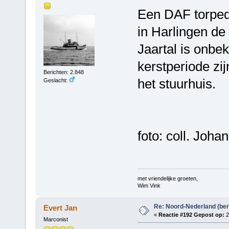
Een DAF torpedo
in Harlingen de
Jaartal is onbe
kerstperiode zi
Berichten: 2.848
het stuurhuis.
Geslacht:
foto: coll. Joh
met vriendelijke groeten,
Wim Vink
Re: Noord-Nederland (ber
Evert Jan
«
Reactie #192 Gepost op:
2
Marconist