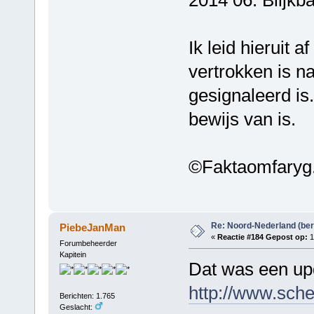
Ik leid hieruit a
vertrokken is n
gesignaleerd is
bewijs van is.
©Faktaomfaryg
Re: Noord-Nederland (ber
PiebeJanMan
«
Reactie #184 Gepost op:
1
Forumbeheerder
Kapitein
Dat was een upd
http://www.sch
Berichten: 1.765
Geslacht: