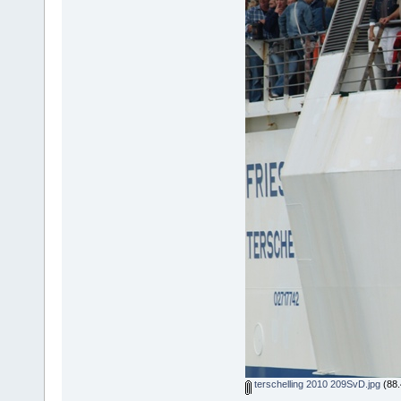
terschelling 2010 209SvD.jpg
(88.