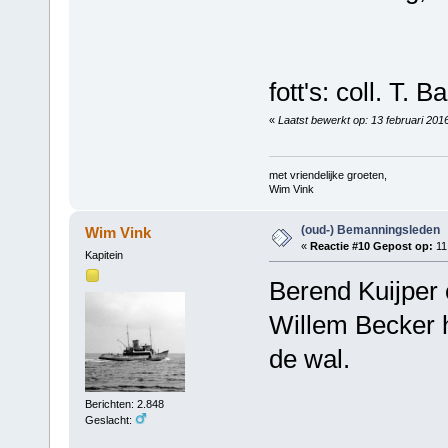
fott's: coll. T. 
«
Laatst bewerkt op: 13 februari 201
met vriendelijke groeten,
Wim Vink
(oud-) Bemanningsleden
Wim Vink
«
Reactie #10 Gepost op:
11
Kapitein
Berend Kuijper 
Willem Becker h
de wal.
Berichten: 2.848
Geslacht: