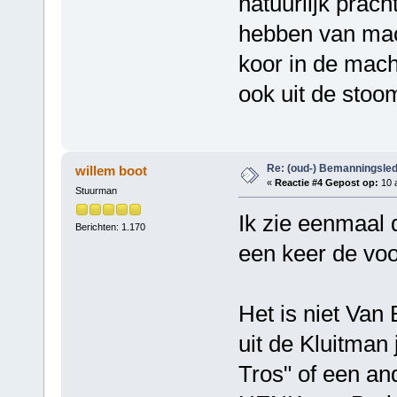
natuurlijk pracht
hebben van mach
koor in de machi
ook uit de stoo
Re: (oud-) Bemanningsle
willem boot
«
Reactie #4 Gepost op:
10 a
Stuurman
Ik zie eenmaal
Berichten: 1.170
een keer de v
Het is niet Van
uit de Kluitman
Tros" of een and