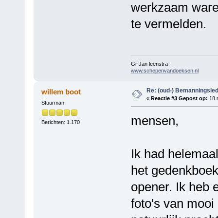
werkzaam waren
te vermelden.
Gr Jan leenstra
www.schepenvandoeksen.nl
Re: (oud-) Bemanningsle
willem boot
«
Reactie #3 Gepost op:
18 m
Stuurman
mensen,
Berichten: 1.170
Ik had helemaal 
het gedenkboek,
opener. Ik heb e
foto's van mooi