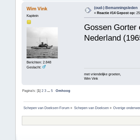
(oud-) Bemanningsleden
Wim Vink
«
Reactie #14 Gepost op:
25
Kapitein
Gossen Gorter 
Nederland (196
Berichten: 2.848
Geslacht:
met vriendelijke groeten,
Wim Vink
Pagina's: [
1
]
2
3
...
5
Omhoog
Schepen van Doeksen-Forum
»
Schepen van Doeksen
»
Overige onderwe