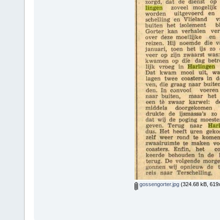
gossengorter.jpg
(324.68 kB, 619