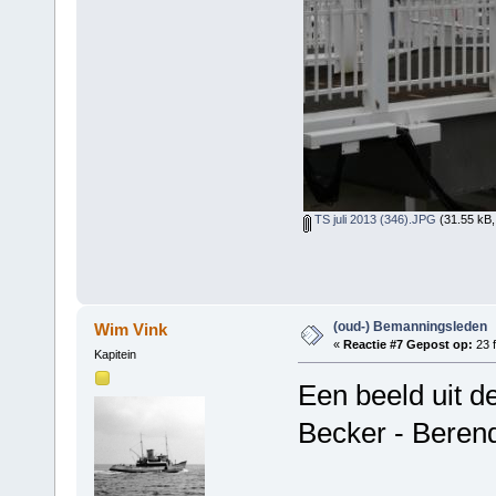
TS juli 2013 (346).JPG
(31.55 kB,
(oud-) Bemanningsleden
Wim Vink
«
Reactie #7 Gepost op:
23 f
Kapitein
Een beeld uit d
Becker - Berend