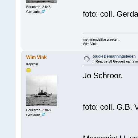
Berichten: 2.848
foto: coll. Gerd
Geslacht:
met vriendelijke groeten,
Wim Vink
(oud-) Bemanningsleden
Wim Vink
«
Reactie #8 Gepost op:
2 ma
Kapitein
Jo Schroor.
foto: coll. G.B. 
Berichten: 2.848
Geslacht: