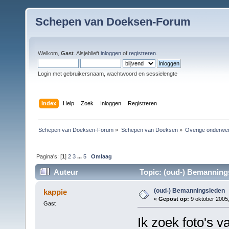
Schepen van Doeksen-Forum
Welkom,
Gast
. Alsjeblieft
inloggen
of
registreren
.
Login met gebruikersnaam, wachtwoord en sessielengte
Index
Help
Zoek
Inloggen
Registreren
Schepen van Doeksen-Forum
»
Schepen van Doeksen
»
Overige onderwe
Pagina's: [
1
]
2
3
...
5
Omlaag
Auteur
Topic: (oud-) Bemanning
(oud-) Bemanningsleden
kappie
«
Gepost op:
9 oktober 2005,
Gast
Ik zoek foto's v