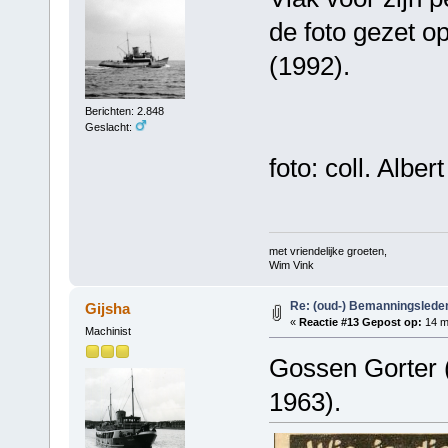
de foto gezet o
(1992).
Berichten: 2.848
Geslacht:
foto: coll. Albe
met vriendelijke groeten,
Wim Vink
Re: (oud-) Bemanningslede
Gijsha
«
Reactie #13 Gepost op:
14 me
Machinist
Gossen Gorter 
1963).