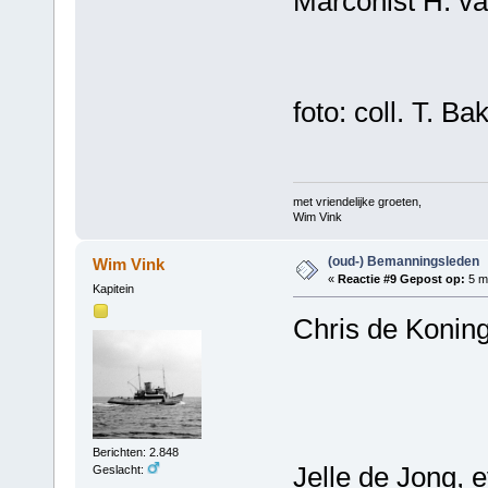
Marconist H. va
foto: coll. T. Ba
met vriendelijke groeten,
Wim Vink
(oud-) Bemanningsleden
Wim Vink
«
Reactie #9 Gepost op:
5 ma
Kapitein
Chris de Koning
Berichten: 2.848
Jelle de Jong, 
Geslacht: