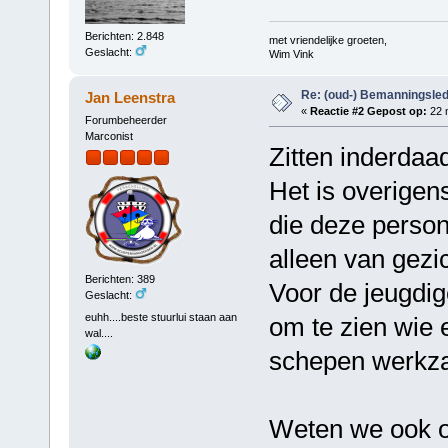
Berichten: 2.848
met vriendelijke groeten,
Geslacht:
Wim Vink
Re: (oud-) Bemanningsle
Jan Leenstra
«
Reactie #2 Gepost op:
22 m
Forumbeheerder
Marconist
Zitten inderdaa
Het is overigens
die deze person
alleen van gezi
Berichten: 389
Voor de jeugdig
Geslacht:
euhh....beste stuurlui staan aan
om te zien wie 
wal....
schepen werkz
Weten we ook 