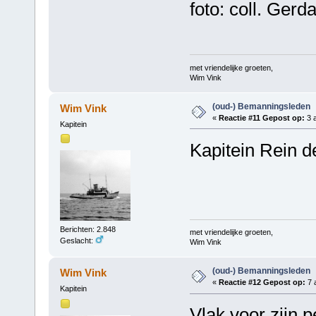
foto: coll. Gerd
met vriendelijke groeten,
Wim Vink
(oud-) Bemanningsleden
Wim Vink
«
Reactie #11 Gepost op:
3 a
Kapitein
Kapitein Rein d
Berichten: 2.848
met vriendelijke groeten,
Geslacht:
Wim Vink
(oud-) Bemanningsleden
Wim Vink
«
Reactie #12 Gepost op:
7 a
Kapitein
Vlak voor zijn 