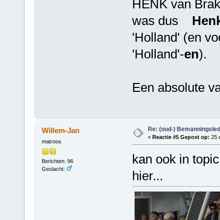
HENK van Brake
was dus
Hen
'Holland' (en vo
'Holland'-
en
).
Een absolute v
Re: (oud-) Bemanningsle
Willem-Jan
«
Reactie #5 Gepost op:
25 
matroos
kan ook in topi
Berichten: 96
Geslacht:
hier...