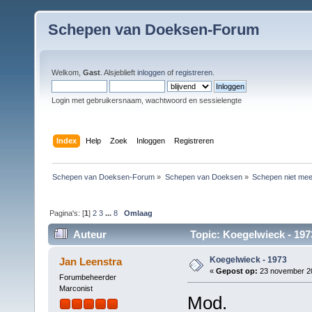
Schepen van Doeksen-Forum
Welkom,
Gast
. Alsjeblieft
inloggen
of
registreren
.
Login met gebruikersnaam, wachtwoord en sessielengte
Index
Help
Zoek
Inloggen
Registreren
Schepen van Doeksen-Forum
»
Schepen van Doeksen
»
Schepen niet mee
Pagina's: [
1
]
2
3
...
8
Omlaag
Auteur
Topic: Koegelwieck - 197
Koegelwieck - 1973
Jan Leenstra
«
Gepost op:
23 november 20
Forumbeheerder
Marconist
Mod.