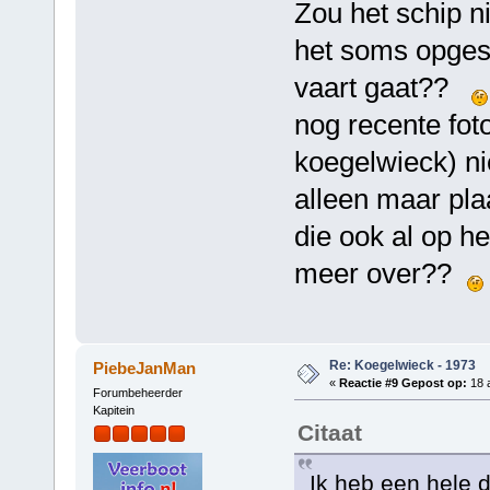
Zou het schip n
het soms opges
vaart gaat??
nog recente fot
koegelwieck) nie
alleen maar pla
die ook al op 
meer over??
Re: Koegelwieck - 1973
PiebeJanMan
«
Reactie #9 Gepost op:
18 a
Forumbeheerder
Kapitein
Citaat
Ik heb een hele 