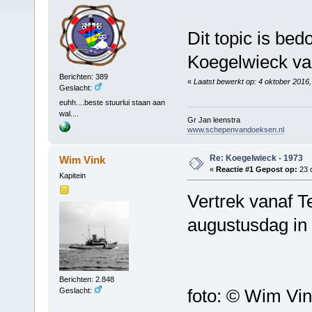
Dit topic is bed
Koegelwieck va
Berichten: 389
«
Laatst bewerkt op: 4 oktober 2016
Geslacht:
euhh....beste stuurlui staan aan
wal....
Gr Jan leenstra
www.schepenvandoeksen.nl
Re: Koegelwieck - 1973
Wim Vink
«
Reactie #1 Gepost op:
23 
Kapitein
Vertrek vanaf T
augustusdag in 
Berichten: 2.848
foto: © Wim Vi
Geslacht: