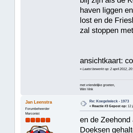
haven liggen en
lost en de Fries
zal stoppen met
ansichtkaart: c
«
Laatst bewerkt op: 2 april 2012, 2
met vriendelijke groeten,
Wim Vink
Re: Koegelwieck - 1973
Jan Leenstra
«
Reactie #3 Gepost op:
12 j
Forumbeheerder
Marconist
en de Zeehond a
Doeksen gehalt