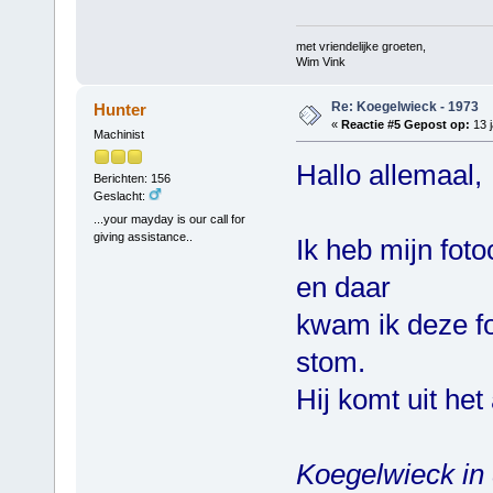
met vriendelijke groeten,
Wim Vink
Re: Koegelwieck - 1973
Hunter
«
Reactie #5 Gepost op:
13 j
Machinist
Hallo allemaal,
Berichten: 156
Geslacht:
...your mayday is our call for
giving assistance..
Ik heb mijn fot
en daar
kwam ik deze fo
stom.
Hij komt uit het
Koegelwieck in 