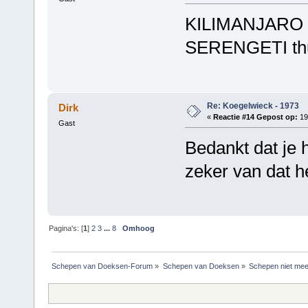
KILIMANJARO t
SERENGETI thu
Re: Koegelwieck - 1973
Dirk
«
Reactie #14 Gepost op:
19 
Gast
Bedankt dat je 
zeker van dat he
Pagina's: [
1
]
2
3
...
8
Omhoog
Schepen van Doeksen-Forum
»
Schepen van Doeksen
»
Schepen niet mee