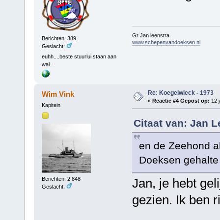
Gr Jan leenstra
Berichten: 389
www.schepenvandoeksen.nl
Geslacht:
euhh....beste stuurlui staan aan
wal....
Re: Koegelwieck - 1973
Wim Vink
«
Reactie #4 Gepost op:
12 j
Kapitein
Citaat van: Jan L
en de Zeehond als
Doeksen gehalte 
Berichten: 2.848
Jan, je hebt gel
Geslacht:
gezien. Ik ben r