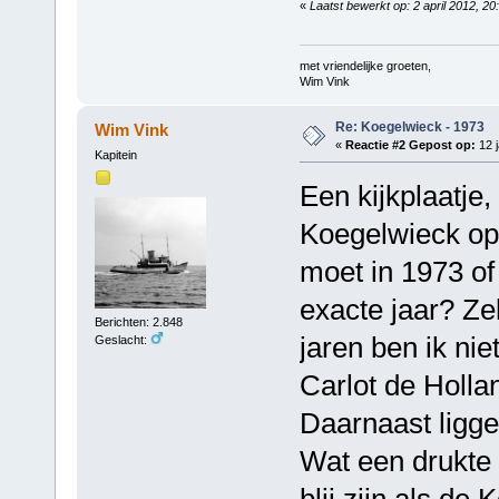
«
Laatst bewerkt op: 2 april 2012, 2
met vriendelijke groeten,
Wim Vink
Re: Koegelwieck - 1973
Wim Vink
«
Reactie #2 Gepost op:
12 j
Kapitein
Een kijkplaatje
Koegelwieck op
moet in 1973 of
exacte jaar? Ze
Berichten: 2.848
jaren ben ik nie
Geslacht:
Carlot de Holla
Daarnaast ligge
Wat een drukte
blij zijn als de