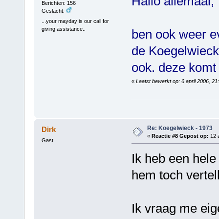
Hallo allemaal,
Berichten: 156
Geslacht:
...your mayday is our call for
giving assistance..
ben ook weer ev
de Koegelwieck 
ook. deze komt o
«
Laatst bewerkt op: 6 april 2006, 2
Re: Koegelwieck - 1973
Dirk
«
Reactie #8 Gepost op:
12 a
Gast
Ik heb een hele
hem toch vertel
Ik vraag me eige