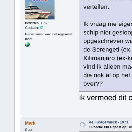
vertellen.
Ik vraag me eigen
Berichten: 1.765
Geslacht:
schip niet geslo
Geniet, maar vaar met regelmaat
mee!
opgeschreven wa
de Serengeti (ex-
Kilimanjaro (ex-k
vind ik alleen ma
die ook al op he
over??
ik vermoed dit o
Re: Koegelwieck - 1973
Mark
«
Reactie #10 Gepost op:
18 
Gast