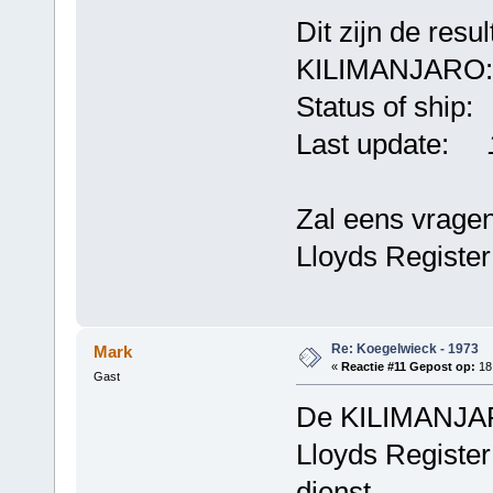
Dit zijn de resu
KILIMANJARO:
Status of ship
Last update:
Zal eens vragen
Lloyds Register
Re: Koegelwieck - 1973
Mark
«
Reactie #11 Gepost op:
18 
Gast
De KILIMANJAR
Lloyds Register
dienst.