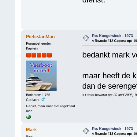
Re: Koegelwieck - 1973
PiebeJanMan
«
Reactie #12 Gepost op:
19 
Forumbeheerder
Kapitein
bedankt mark vo
maar heeft de k
dan de serenge
«
Laatst bewerkt op: 20 april 2006,
Berichten: 1.765
Geslacht:
Geniet, maar vaar met regelmaat
mee!
Re: Koegelwieck - 1973
Mark
«
Reactie #13 Gepost op:
19 
Gast