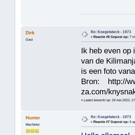
Re: Koegelwieck - 1973
Dirk
«
Reactie #6 Gepost op:
7 ma
Gast
Ik heb even op 
van de Kilimanja
is een foto van
Bron: http://w
za.com/knysnakn
«
Laatst bewerkt op: 24 mei 2010, 1
Re: Koegelwieck - 1973
Hunter
«
Reactie #7 Gepost op:
6 ap
Machinist