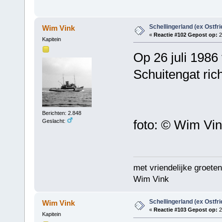
Schellingerland (ex Ostfr
Wim Vink
«
Reactie #102 Gepost op:
2
Kapitein
Op 26 juli 1986
Schuitengat ric
Berichten: 2.848
foto: © Wim Vi
Geslacht:
met vriendelijke groeten
Wim Vink
Schellingerland (ex Ostfr
Wim Vink
«
Reactie #103 Gepost op:
2
Kapitein