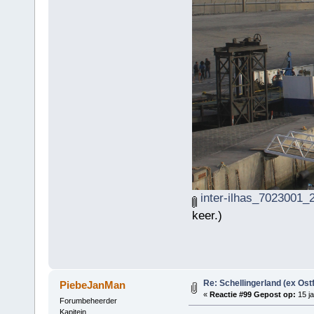
inter-ilhas_7023001_
keer.)
Re: Schellingerland (ex Ost
PiebeJanMan
«
Reactie #99 Gepost op:
15 ja
Forumbeheerder
Kapitein