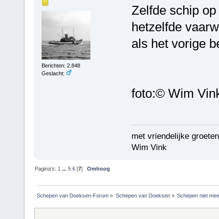
Zelfde schip op
hetzelfde vaarw
als het vorige b
Berichten: 2.848
Geslacht:
foto:© Wim Vin
met vriendelijke groeten
Wim Vink
Pagina's:
1
...
5
6
[
7
]
Omhoog
Schepen van Doeksen-Forum
»
Schepen van Doeksen
»
Schepen niet mee