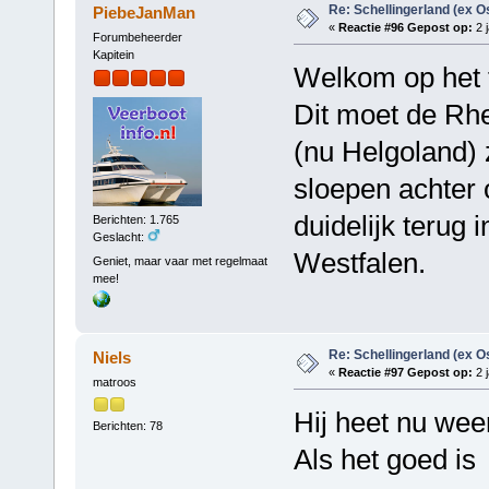
Re: Schellingerland (ex O
PiebeJanMan
«
Reactie #96 Gepost op:
2 j
Forumbeheerder
Kapitein
Welkom op het 
Dit moet de Rhe
(nu Helgoland) 
sloepen achter 
duidelijk terug 
Berichten: 1.765
Geslacht:
Westfalen.
Geniet, maar vaar met regelmaat
mee!
Re: Schellingerland (ex O
Niels
«
Reactie #97 Gepost op:
2 j
matroos
Hij heet nu wee
Berichten: 78
Als het goed is