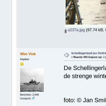
u237a.jpg
(97.74 kB, 
Schellingerland (ex Ostfr
Wim Vink
«
Reactie #93 Gepost op:
2 j
Kapitein
De Schellingerl
de strenge wint
Berichten: 2.848
foto: © Jan Smi
Geslacht: