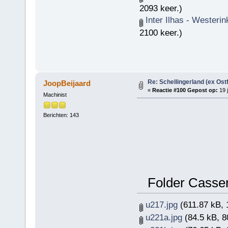
2093 keer.)
Inter Ilhas - Westeri
2100 keer.)
Re: Schellingerland (ex Ost
JoopBeijaard
«
Reactie #100 Gepost op:
19 j
Machinist
Berichten: 143
Folder Cassens
u217.jpg
(611.87 kB, 
u221a.jpg
(84.5 kB, 8