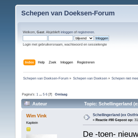
Schepen van Doeksen-Forum
Welkom,
Gast
. Alsjeblieft
inloggen
of
registreren
.
Login met gebruikersnaam, wachtwoord en sessielengte
Index
Help
Zoek
Inloggen
Registreren
Schepen van Doeksen-Forum
»
Schepen van Doeksen
»
Schepen niet mee
Pagina's:
1
...
5
6
[
7
]
Omlaag
Auteur
Topic: Schellingerland (e
Schellingerland (ex Ostfr
Wim Vink
«
Reactie #90 Gepost op:
31 
Kapitein
De -toen- nieuwe