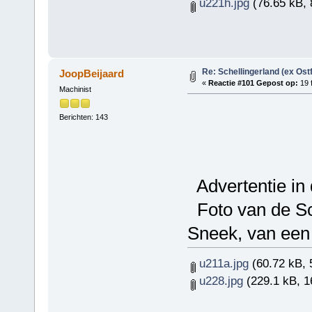
u221h.jpg
(76.65 kB, 
Re: Schellingerland (ex Ost
JoopBeijaard
«
Reactie #101 Gepost op:
19 f
Machinist
Berichten: 143
Advertentie in
Foto van de Sc
Sneek, van een 
u211a.jpg
(60.72 kB, 
u228.jpg
(229.1 kB, 1