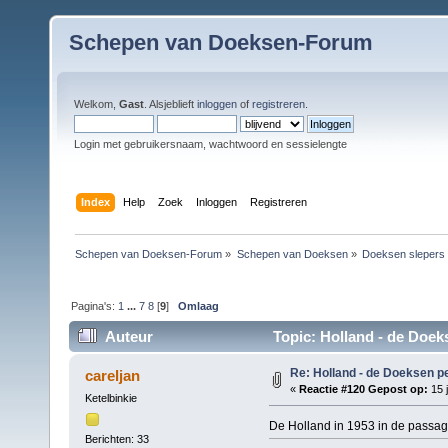
Schepen van Doeksen-Forum
Welkom,
Gast
. Alsjeblieft
inloggen
of
registreren
.
Login met gebruikersnaam, wachtwoord en sessielengte
Index
Help
Zoek
Inloggen
Registreren
Schepen van Doeksen-Forum
»
Schepen van Doeksen
»
Doeksen slepers
Pagina's:
1
...
7
8
[
9
]
Omlaag
Auteur
Topic: Holland - de Doek
Re: Holland - de Doeksen p
careljan
«
Reactie #120 Gepost op:
15 j
Ketelbinkie
De Holland in 1953 in de passagi
Berichten: 33