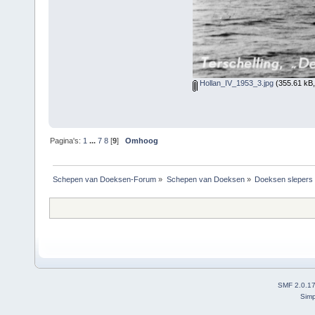
Hollan_IV_1953_3.jpg
(355.61 kB,
Pagina's:
1
...
7
8
[
9
]
Omhoog
Schepen van Doeksen-Forum
»
Schepen van Doeksen
»
Doeksen slepers
SMF 2.0.1
Simp