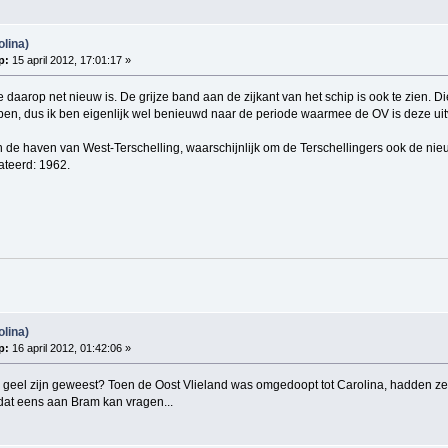
olina)
p:
15 april 2012, 17:01:17 »
daarop net nieuw is. De grijze band aan de zijkant van het schip is ook te zien. Die
bben, dus ik ben eigenlijk wel benieuwd naar de periode waarmee de OV is deze ui
 in de haven van West-Terschelling, waarschijnlijk om de Terschellingers ook de nie
ateerd: 1962.
olina)
p:
16 april 2012, 01:42:06 »
eel zijn geweest? Toen de Oost Vlieland was omgedoopt tot Carolina, hadden ze di
dat eens aan Bram kan vragen...