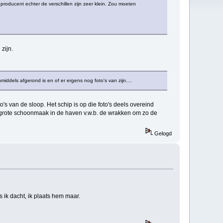
 producent echter de verschillen zijn zeer klein. Zou moeten
zijn.
iddels afgerond is en of er ergens nog foto's van zijn....
to's van de sloop. Het schip is op die foto's deels overeind
n grote schoonmaak in de haven v.w.b. de wrakken om zo de
Gelogd
 ik dacht, ik plaats hem maar.