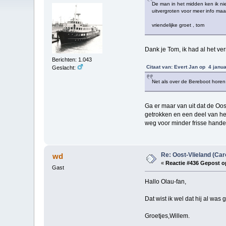
De man in het midden ken ik niet
uitvergroten voor meer info maa
vriendelijke groet , tom
Dank je Tom, ik had al het ve
Berichten: 1.043
Citaat van: Evert Jan op 4 janua
Geslacht:
Net als over de Bereboot horen 
Ga er maar van uit dat de Oos
getrokken en een deel van he
weg voor minder frisse handel
Re: Oost-Vlieland (Car
wd
«
Reactie #436 Gepost o
Gast
Hallo Olau-fan,
Dat wist ik wel dat hij al wa
Groetjes,Willem.