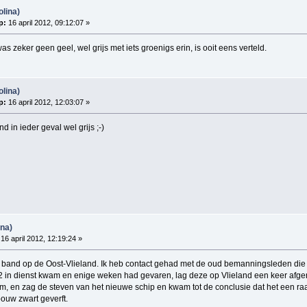
olina)
p:
16 april 2012, 09:12:07 »
s zeker geen geel, wel grijs met iets groenigs erin, is ooit eens verteld.
olina)
p:
16 april 2012, 12:03:07 »
d in ieder geval wel grijs ;-)
ina)
16 april 2012, 12:19:24 »
ze band op de Oost-Vlieland. Ik heb contact gehad met de oud bemanningsleden die 
2 in dienst kwam en enige weken had gevaren, lag deze op Vlieland een keer afgem
 en zag de steven van het nieuwe schip en kwam tot de conclusie dat het een ra
bouw zwart geverft.