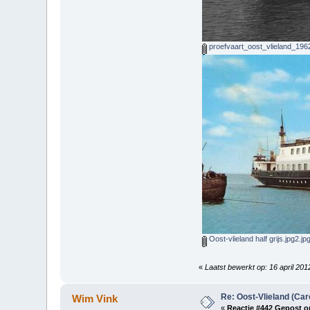
proefvaart_oost_vlieland_196
Oost-vlieland half grijs.jpg2.jp
«
Laatst bewerkt op: 16 april 201
Re: Oost-Vlieland (Car
Wim Vink
«
Reactie #442 Gepost o