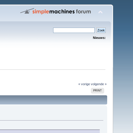
Nieuws:
« vorige
volgende »
PRINT