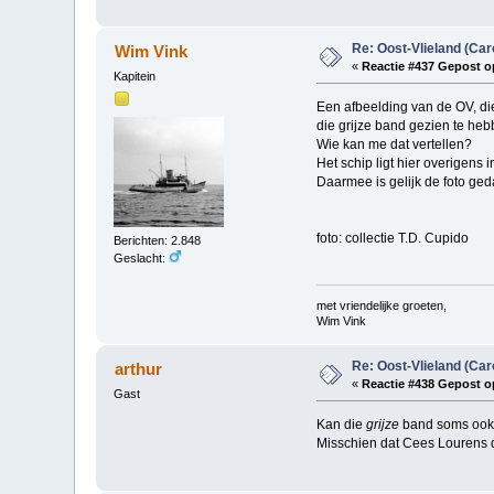
Re: Oost-Vlieland (Car
Wim Vink
«
Reactie #437 Gepost o
Kapitein
Een afbeelding van de OV, die 
die grijze band gezien te he
Wie kan me dat vertellen?
Het schip ligt hier overigens
Daarmee is gelijk de foto ged
foto: collectie T.D. Cupido
Berichten: 2.848
Geslacht:
met vriendelijke groeten,
Wim Vink
Re: Oost-Vlieland (Car
arthur
«
Reactie #438 Gepost o
Gast
Kan die
grijze
band soms ook g
Misschien dat Cees Lourens 