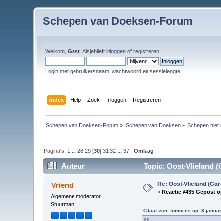
Schepen van Doeksen-Forum
Welkom,
Gast
. Alsjeblieft
inloggen
of
registreren
.
Login met gebruikersnaam, wachtwoord en sessielengte
Index
Help
Zoek
Inloggen
Registreren
Schepen van Doeksen-Forum
»
Schepen van Doeksen
»
Schepen niet 
Pagina's:
1
...
28
29
[
30
]
31
32
...
37
Omlaag
Auteur
Topic: Oost-Vlieland (
Re: Oost-Vlieland (Car
Vriend
«
Reactie #435 Gepost o
Algemene moderator
Stuurman
Citaat van: tomcees op 3 januar