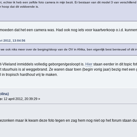
, echter ik heb een zelfde foto camera in mijn bezit. Er bestaan van dit model 3 van verschillend
r hoop dat dit voldoende is.
rmoeden dat het een camera was. Had ook nog iets voor kaartverkoop o.i.d. kunnen 
ri 2012, 13:04:56
we ook niks meer over de berging/sloop van de OV in Afrika, ben eigenlijk best benieuwd of dit inm
t-Vlieland inmiddels volledig geborgen/gesloopt is.
Hier
staan eerder in dit topic fo
t stuurhuis is al weggebrand. Ze waren daar toen (begin vorig jaar) bezig met ee
 in tropisch hardhout vrij te maken.
olina)
p:
12 april 2012, 20:39:29 »
s gezonken maar ik kwam deze foto tegen en zag hem nog niet op het forum staan dus