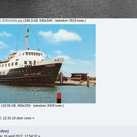
2 (640x540).jpg
(186.9 kB, 640x540 - bekeken 3519 keer.)
g
(18.55 kB, 469x259 - bekeken 3429 keer.)
2, 12:31:10 door cees
»
olina)
p:
16 april 2012, 12:54:32 »