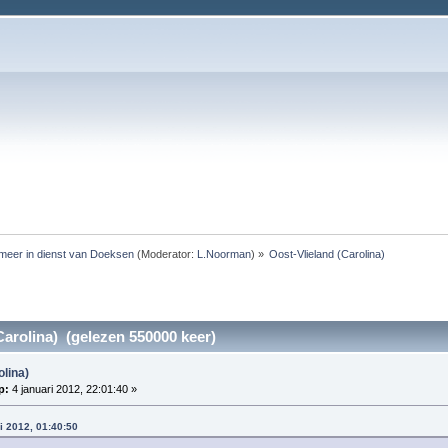
meer in dienst van Doeksen
(Moderator:
L.Noorman
) »
Oost-Vlieland (Carolina)
Carolina) (gelezen 550000 keer)
olina)
p:
4 januari 2012, 22:01:40 »
i 2012, 01:40:50