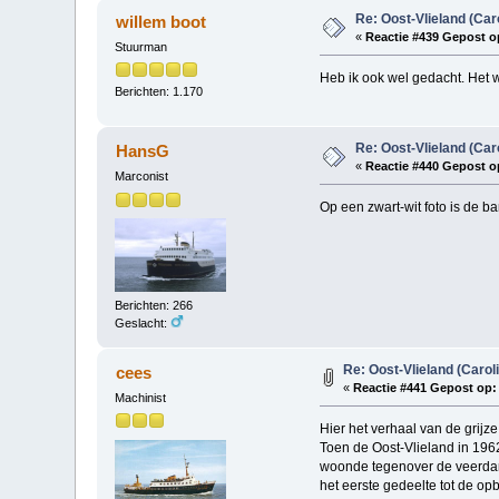
Re: Oost-Vlieland (Car
willem boot
«
Reactie #439 Gepost o
Stuurman
Heb ik ook wel gedacht. Het wa
Berichten: 1.170
Re: Oost-Vlieland (Car
HansG
«
Reactie #440 Gepost o
Marconist
Op een zwart-wit foto is de ban
Berichten: 266
Geslacht:
Re: Oost-Vlieland (Carol
cees
«
Reactie #441 Gepost op:
Machinist
Hier het verhaal van de grij
Toen de Oost-Vlieland in 196
woonde tegenover de veerdam,
het eerste gedeelte tot de op