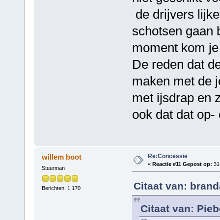
de drijvers lijk
schotsen gaan 
moment kom je 
De reden dat de
maken met de je
met ijsdrap en 
ook dat dat op- e
Re:Concessie
willem boot
«
Reactie #11 Gepost op:
31 
Stuurman
Citaat van: brand
Berichten: 1.170
Citaat van: Pie