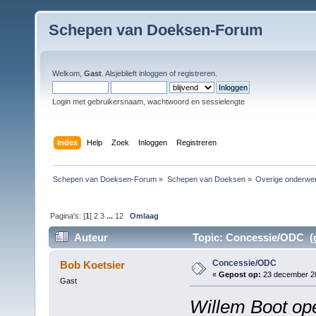
Schepen van Doeksen-Forum
Welkom,
Gast
. Alsjeblieft
inloggen
of
registreren
.
Login met gebruikersnaam, wachtwoord en sessielengte
Index
Help
Zoek
Inloggen
Registreren
Schepen van Doeksen-Forum
»
Schepen van Doeksen
»
Overige onderwe
Pagina's: [
1
]
2
3
...
12
Omlaag
Auteur
Topic: Concessie/ODC (g
Concessie/ODC
Bob Koetsier
«
Gepost op:
23 december 20
Gast
Willem Boot open