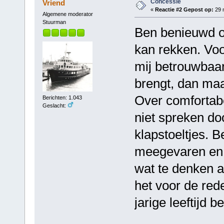
Concessie
Vriend
«
Reactie #2 Gepost op:
29 m
Algemene moderator
Stuurman
Ben benieuwd of
kan rekken. Voor
mij betrouwbaar
brengt, dan maak
Over comfortabe
Berichten: 1.043
Geslacht:
niet spreken do
klapstoeltjes. B
meegevaren en d
wat te denken a
het voor de red
jarige leeftijd b