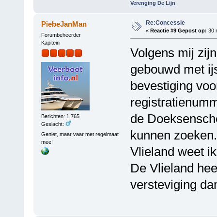
Verenging De Lijn
Re:Concessie
PiebeJanMan
«
Reactie #9 Gepost op:
30 m
Forumbeheerder
Kapitein
Volgens mij zij
gebouwd met ijs
bevestiging voo
registratienum
de Doeksensch
Berichten: 1.765
Geslacht:
kunnen zoeken. 
Geniet, maar vaar met regelmaat
mee!
Vlieland weet ik
De Vlieland hee
versteviging dan