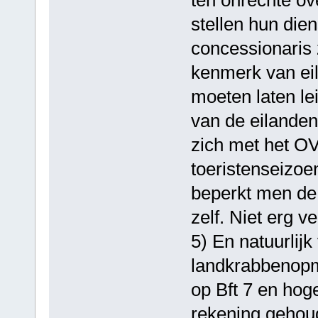
ten onrechte ov
stellen hun die
concessionaris 
kenmerk van eil
moeten laten le
van de eilanden
zich met het OV 
toeristenseizoe
beperkt men de
zelf. Niet erg v
5) En natuurlij
landkrabbenopm
op Bft 7 en hoge
rekening gehoud