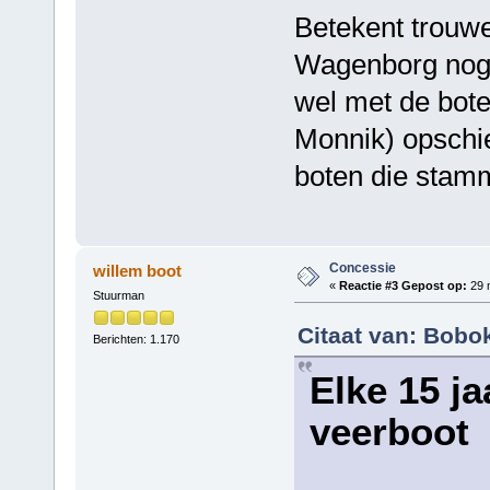
Betekent trouwe
Wagenborg nog n
wel met de bot
Monnik) opschie
boten die stamm
Concessie
willem boot
«
Reactie #3 Gepost op:
29 m
Stuurman
Citaat van: Bobo
Berichten: 1.170
Elke 15 ja
veerboot