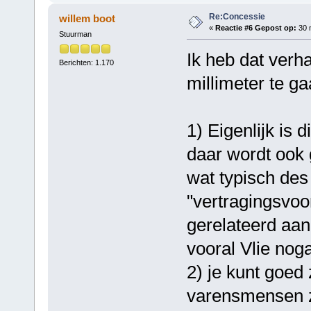
Re:Concessie
willem boot
«
Reactie #6 Gepost op:
30 m
Stuurman
Ik heb dat verh
Berichten: 1.170
millimeter te g
1) Eigenlijk is
daar wordt ook 
wat typisch des 
"vertragingsvo
gerelateerd aan
vooral Vlie noga
2) je kunt goed
varensmensen z