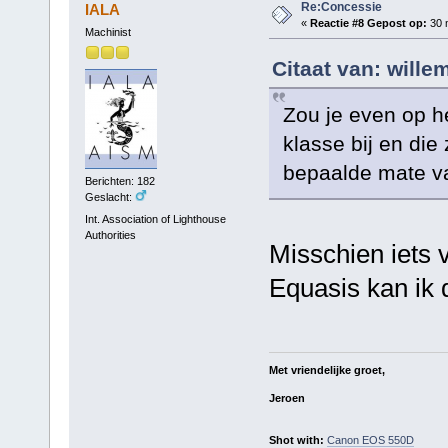
Re:Concessie
IALA
«
Reactie #8 Gepost op:
30 m
Machinist
Citaat van: wille
Zou je even op h
klasse bij en die
bepaalde mate va
Berichten: 182
Geslacht:
Int. Association of Lighthouse
Authorities
Misschien iets 
Equasis kan ik 
Met vriendelijke groet,
Jeroen
Shot with:
Canon EOS 550D