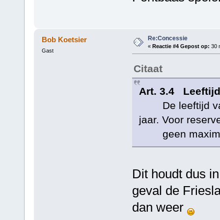
Re:Concessie
Bob Koetsier
«
Reactie #4 Gepost op:
30 m
Gast
Citaat
Art. 3.4 Leeftij
De leeftijd van
jaar. Voor reser
geen maximum 
Dit houdt dus in
geval de Friesl
dan weer