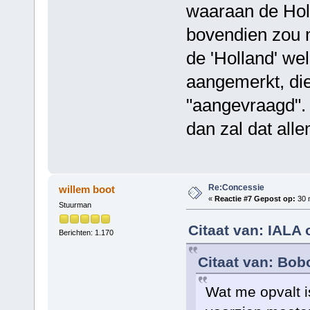
waaraan de Hol
bovendien zou 
de 'Holland' we
aangemerkt, di
"aangevraagd". 
dan zal dat all
Re:Concessie
willem boot
«
Reactie #7 Gepost op:
30 m
Stuurman
Citaat van: IALA 
Berichten: 1.170
Citaat van: Bob
Wat me opvalt i