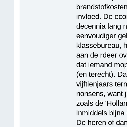
brandstofkoste
invloed. De eco
decennia lang 
eenvoudiger gek
klassebureau, h
aan de rdeer ove
dat iemand mopp
(en terecht). Da
vijftienjaars te
nonsens, want j
zoals de 'Hollan
inmiddels bijna 
De heren of dam