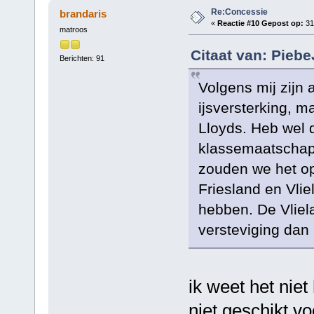
Re:Concessie
brandaris
«
Reactie #10 Gepost op:
31
matroos
Citaat van: Pieb
Berichten: 91
Volgens mij zijn
ijsversterking, m
Lloyds. Heb wel 
klassemaatschap
zouden we het op
Friesland en Vlie
hebben. De Vliela
versteviging dan 
ik weet het nie
niet geschikt vo