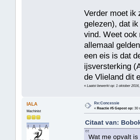
Verder moet ik 
gelezen), dat ik
vind. Weet ook 
allemaal gelden
een eis is dat 
ijsversterking (A
de Vlieland dit e
«
Laatst bewerkt op: 1 oktober 2016,
Re:Concessie
IALA
«
Reactie #5 Gepost op:
30 m
Machinist
Citaat van: Bobo
Wat me opvalt is 