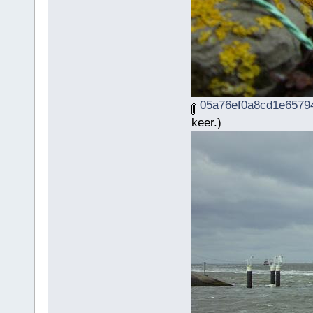
05a76ef0a8cd1e65794
keer.)