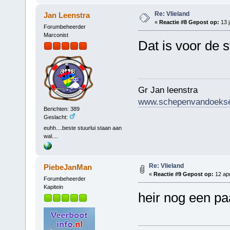
Re: Vlieland
Jan Leenstra
«
Reactie #8 Gepost op:
13 j
Forumbeheerder
Marconist
Dat is voor de 
Gr Jan leenstra
www.schepenvandoekse
Berichten: 389
Geslacht:
euhh....beste stuurlui staan aan
wal....
Re: Vlieland
PiebeJanMan
«
Reactie #9 Gepost op:
12 apr
Forumbeheerder
Kapitein
heir nog een pa