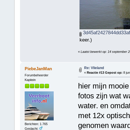
3d45af2427844dd33af
keer.)
«
Laatst bewerkt op: 14 september 
Re: Vlieland
PiebeJanMan
«
Reactie #13 Gepost op:
8 jun
Forumbeheerder
Kapitein
hier mijn mooie
fotos zijn wat 
water. en omda
met 12x optisch
genomen waardo
Berichten: 1.765
Geslacht: