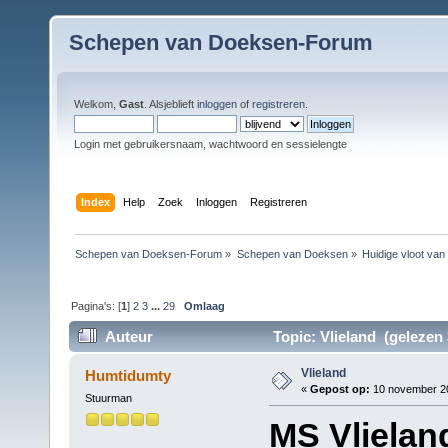
Schepen van Doeksen-Forum
Welkom,
Gast
. Alsjeblieft
inloggen
of
registreren
.
Login met gebruikersnaam, wachtwoord en sessielengte
Index
Help
Zoek
Inloggen
Registreren
Schepen van Doeksen-Forum
»
Schepen van Doeksen
»
Huidige vloot va
Pagina's: [
1
]
2
3
...
29
Omlaag
Auteur
Topic: Vlieland (gelezen 
Vlieland
Humtidumty
«
Gepost op:
10 november 20
Stuurman
MS Vlielan