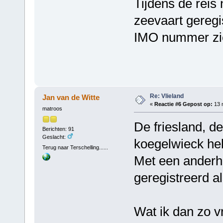
Tijdens de reis
zeevaart geregis
IMO nummer zic
Re: Vlieland
Jan van de Witte
«
Reactie #6 Gepost op:
13 
matroos
De friesland, d
Berichten: 91
Geslacht:
koegelwieck he
Terug naar Terschelling......
Met een anderha
geregistreerd a
Wat ik dan zo v