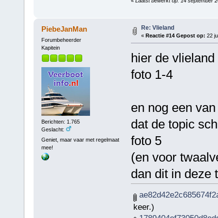
«
Laatst bewerkt op: 14 september 
Re: Vlieland
PiebeJanMan
«
Reactie #14 Gepost op:
22 ju
Forumbeheerder
Kapitein
hier de vlielan
foto 1-4
en nog een van d
dat de topic sc
Berichten: 1.765
Geslacht:
foto 5
Geniet, maar vaar met regelmaat
mee!
(en voor twaalv
dan dit in deze ti
ae82d42e2c685674f2a
keer.)