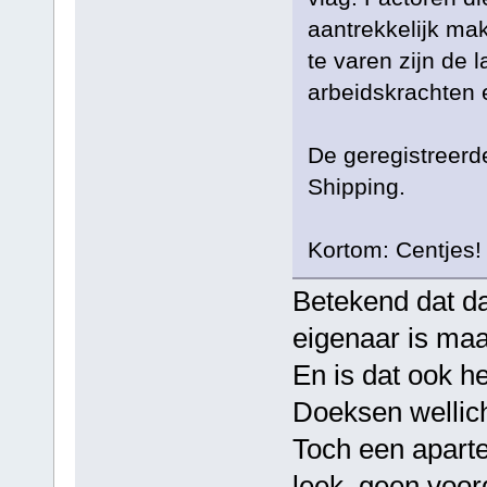
aantrekkelijk ma
te varen zijn de 
arbeidskrachten 
De geregistreerd
Shipping.
Kortom: Centjes!
Betekend dat da
eigenaar is maa
En is dat ook h
Doeksen wellic
Toch een aparte 
leek, geen voor