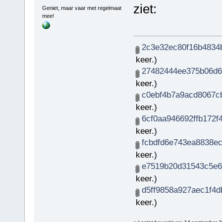
ziet:
Geniet, maar vaar met regelmaat
mee!
2c3e32ec80f16b4834b
keer.)
27482444ee375b06d6
keer.)
c0ebf4b7a9acd8067cb
keer.)
6cf0aa946692ffb172f4
keer.)
fcbdfd6e743ea8838ecb
keer.)
e7519b20d31543c5e6
keer.)
d5ff9858a927aec1f4d
keer.)