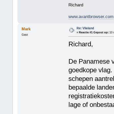
Richard
www.avantbrowser.com
Re: Vlieland
Mark
«
Reactie #1 Gepost op:
10 
Gast
Richard,
De Panamese vl
goedkope vlag. 
schepen aantre
bepaalde landen
registratiekost
lage of onbesta