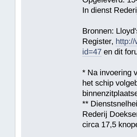
In dienst Reder
Bronnen: Lloyd's
Register,
http:/
id=47
en dit for
* Na invoering 
het schip volge
binnenzitplaats
** Dienstsnelhe
Rederij Doekse
circa 17,5 knop