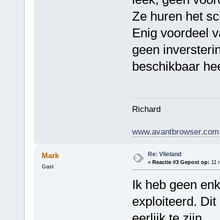
Ze huren het sc
Enig voordeel v
geen inversteri
beschikbaar he
Richard
www.avantbrowser.com
Re: Vlieland
Mark
«
Reactie #3 Gepost op:
11 
Gast
Ik heb geen en
exploiteerd. Di
eerlijk te zijn...