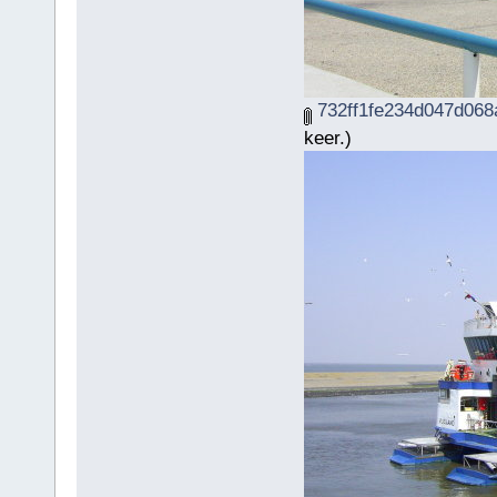
732ff1fe234d047d068
keer.)