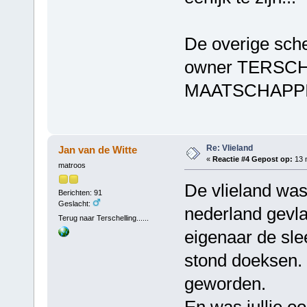
De overige sche
owner TERSC
MAATSCHAPPI
Re: Vlieland
Jan van de Witte
«
Reactie #4 Gepost op:
13 
matroos
De vlieland was 
Berichten: 91
Geslacht:
nederland gevl
Terug naar Terschelling......
eigenaar de sle
stond doeksen. 
geworden.
En was jullie o