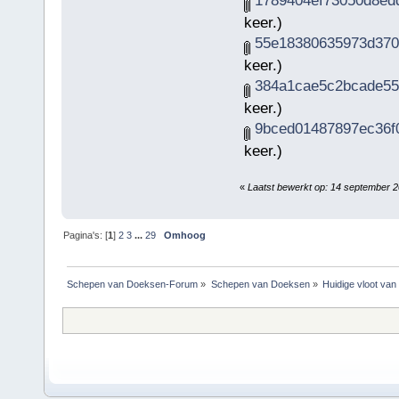
1789404ef73050d8edd
keer.)
55e18380635973d3706
keer.)
384a1cae5c2bcade555
keer.)
9bced01487897ec36f0
keer.)
«
Laatst bewerkt op: 14 september 
Pagina's: [
1
]
2
3
...
29
Omhoog
Schepen van Doeksen-Forum
»
Schepen van Doeksen
»
Huidige vloot va