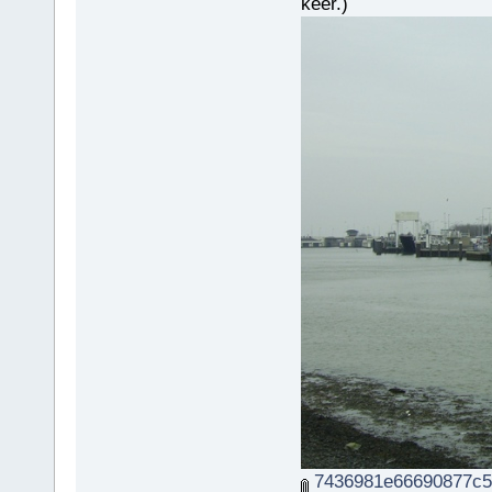
keer.)
7436981e66690877c5f