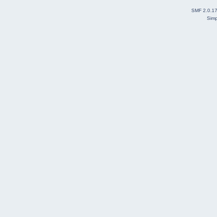
SMF 2.0.1
Simp