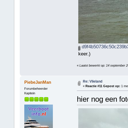
d9f4b50736c50c239b3
keer.)
«
Laatst bewerkt op: 14 september 
Re: Vlieland
PiebeJanMan
«
Reactie #11 Gepost op:
1 mei
Forumbeheerder
Kapitein
hier nog een fot