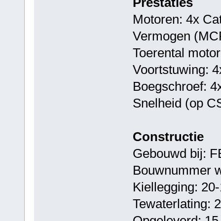
Prestaties
Motoren: 4x Cat
Vermogen (MCR
Toerental moto
Voortstuwing: 4x
Boegschroef: 4x
Snelheid (op CS
Constructie
Gebouwd bij: FB
Bouwnummer we
Kiellegging: 20
Tewaterlating: 
Opgeleverd: 15