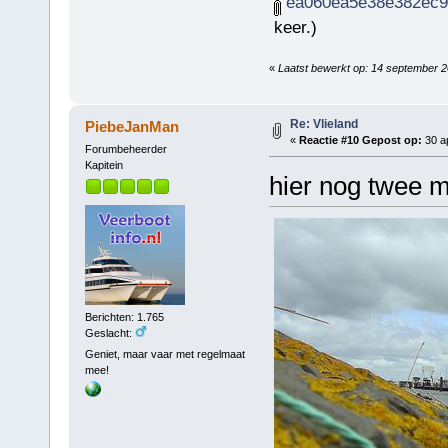
ea060ea5e38e382ec9e
keer.)
«
Laatst bewerkt op: 14 september 
Re: Vlieland
PiebeJanMan
«
Reactie #10 Gepost op:
30 ap
Forumbeheerder
Kapitein
hier nog twee m
Berichten: 1.765
Geslacht:
Geniet, maar vaar met regelmaat
mee!