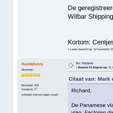
De geregistreer
Wilbar Shipping
Kortom: Centjes
«
Laatst bewerkt op: 10 november 2
Re: Vlieland
Humtidumty
«
Reactie #2 Gepost op:
11 
Stuurman
Citaat van: Mark
Berichten: 531
Richard,
Geslacht:
schepen met een eigen snoet!
De Panamese vla
vlag. Factoren d