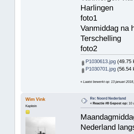
Harlingen
foto1
Vanmiddag na h
Terschelling
foto2
P1030613.jpg
(49.75 
P1030701.jpg
(56.54 
«
Laatst bewerkt op: 13 januari 201
Re: Noord Nederland
Wim Vink
«
Reactie #8 Gepost op:
10 a
Kapitein
Maandagmiddag
Nederland lang