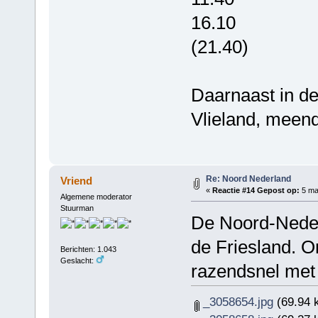
16.10
(21.40)
Daarnaast in d
Vlieland, meen
Re: Noord Nederland
Vriend
«
Reactie #14 Gepost op:
5 maa
Algemene moderator
Stuurman
De Noord-Neder
de Friesland. 
Berichten: 1.043
Geslacht:
razendsnel met 
_3058654.jpg
(69.94 