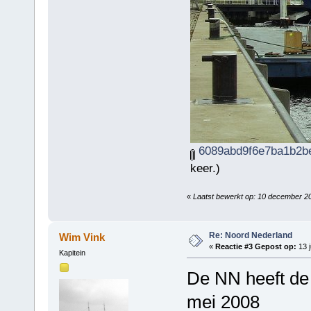
6089abd9f6e7ba1b2be
keer.)
«
Laatst bewerkt op: 10 december 2
Re: Noord Nederland
Wim Vink
«
Reactie #3 Gepost op:
13 j
Kapitein
De NN heeft de 
mei 2008