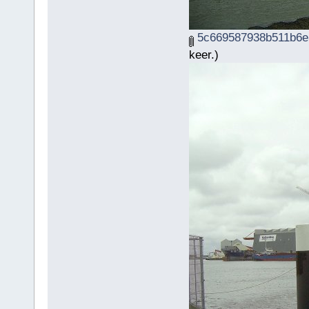
5c669587938b511b6e5
keer.)