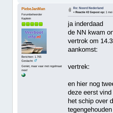
Re: Noord Nederland
PiebeJanMan
«
Reactie #2 Gepost op:
1 mei 
Forumbeheerder
Kapitein
ja inderdaad
de NN kwam ong
vertrok om 14.3
aankomst:
Berichten: 1.765
Geslacht:
vertrek:
Geniet, maar vaar met regelmaat
mee!
en hier nog twe
deze eerst vind 
het schip over 
tegengehouden w