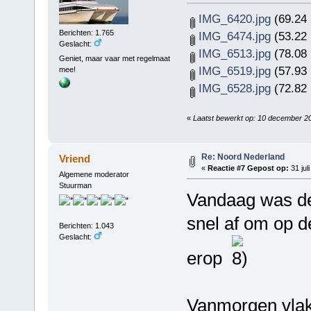
IMG_6420.jpg
(69.24 
Berichten: 1.765
IMG_6474.jpg
(53.22 
Geslacht:
IMG_6513.jpg
(78.08 
Geniet, maar vaar met regelmaat
IMG_6519.jpg
(57.93 
mee!
IMG_6528.jpg
(72.82 
«
Laatst bewerkt op: 10 december 2
Re: Noord Nederland
Vriend
«
Reactie #7 Gepost op:
31 jul
Algemene moderator
Stuurman
Vandaag was de
snel af om op de
Berichten: 1.043
Geslacht:
erop
Vanmorgen vlak