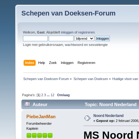
Schepen van Doeksen-Forum
Welkom,
Gast
. Alsjeblieft
inloggen
of
registreren
.
Login met gebruikersnaam, wachtwoord en sessielengte
Index
Help
Zoek
Inloggen
Registreren
Schepen van Doeksen-Forum
»
Schepen van Doeksen
»
Huidige vloot va
Pagina's: [
1
]
2
3
...
12
Omlaag
Auteur
Topic: Noord Nederland 
Noord Nederland
PiebeJanMan
«
Gepost op:
2 februari 2006
Forumbeheerder
Kapitein
MS Noord 