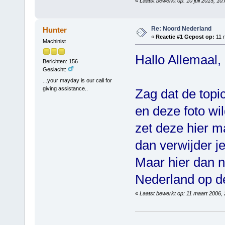
«
Laatst bewerkt op: 10 juli 2015, 1
Re: Noord Nederland
Hunter
«
Reactie #1 Gepost op:
11 m
Machinist
Hallo Allemaal,
Berichten: 156
Geslacht:
...your mayday is our call for
giving assistance..
Zag dat de top
en deze foto wi
zet deze hier m
dan verwijder j
Maar hier dan n
Nederland op d
«
Laatst bewerkt op: 11 maart 2006,