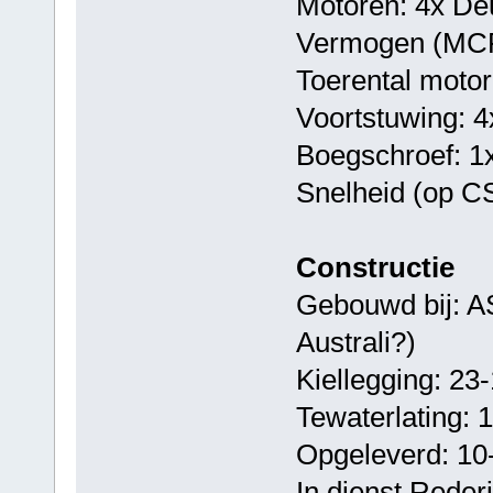
Motoren: 4x D
Vermogen (MCR
Toerental moto
Voortstuwing: 4x
Boegschroef: 1x
Snelheid (op C
Constructie
Gebouwd bij: A
Australi?)
Kiellegging: 23
Tewaterlating: 
Opgeleverd: 10
In dienst Reder