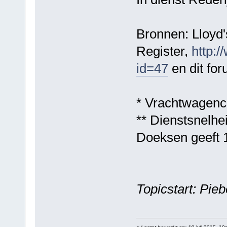
Bronnen: Lloyd's
Register,
http:/
id=47
en dit for
* Vrachtwagenc
** Dienstsnelhe
Doeksen geeft 
Topicstart: Pi