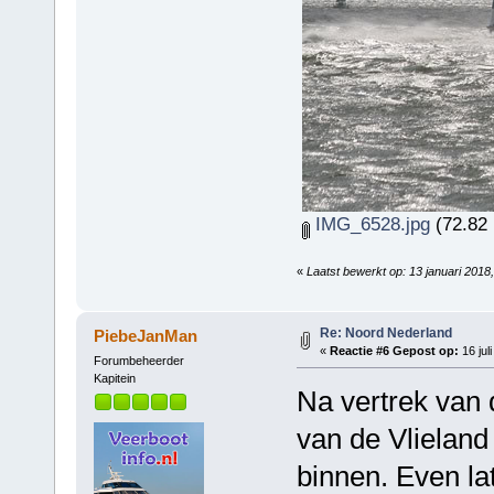
IMG_6528.jpg
(72.82 
«
Laatst bewerkt op: 13 januari 201
Re: Noord Nederland
PiebeJanMan
«
Reactie #6 Gepost op:
16 jul
Forumbeheerder
Kapitein
Na vertrek van
van de Vlielan
binnen. Even la