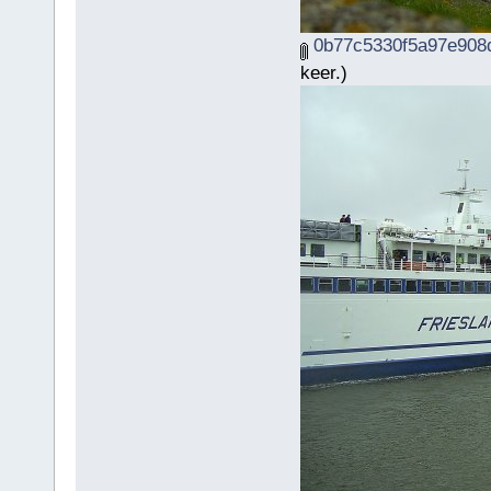
0b77c5330f5a97e908d
keer.)