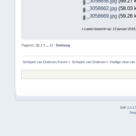
_3058658.jpg
(69.27 
_3058662.jpg
(58.03 
_3058669.jpg
(59.26 
«
Laatst bewerkt op: 13 januari 201
Pagina's: [
1
]
2
3
...
12
Omhoog
Schepen van Doeksen-Forum
»
Schepen van Doeksen
»
Huidige vloot va
SMF 2.0.1
Simp