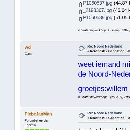
P1060537.jpg
(44.87 
_2198367.jpg
(46.64 
P1060539.jpg
(51.05 
«
Laatst bewerkt op: 13 januari 201
Re: Noord Nederland
wd
«
Reactie #12 Gepost op:
28 
Gast
weet iemand mis
de Noord-Nederl
groetjes:wille
«
Laatst bewerkt op: 3 juni 2011, 20
Re: Noord Nederland
PiebeJanMan
«
Reactie #13 Gepost op:
28 
Forumbeheerder
Kapitein