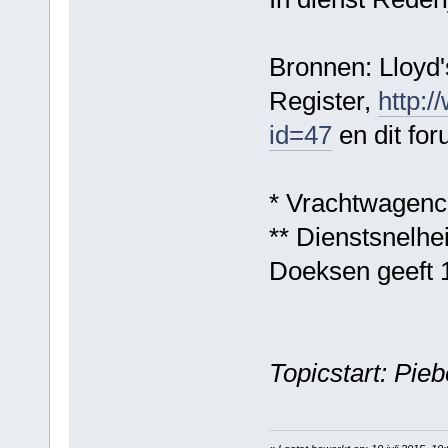
Bronnen: Lloyd's
Register,
http:/
id=47
en dit for
* Vrachtwagenc
** Dienstsnelhe
Doeksen geeft 
Topicstart: Pi