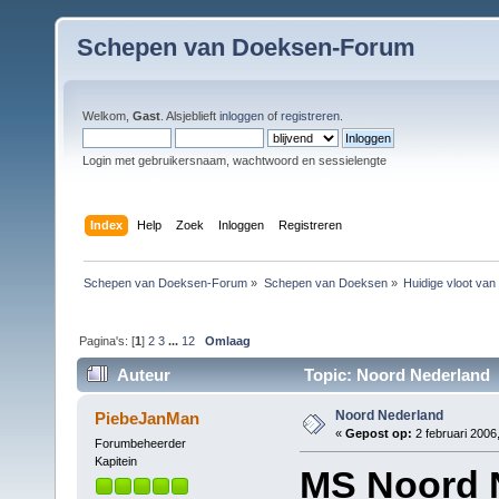
Schepen van Doeksen-Forum
Welkom,
Gast
. Alsjeblieft
inloggen
of
registreren
.
Login met gebruikersnaam, wachtwoord en sessielengte
Index
Help
Zoek
Inloggen
Registreren
Schepen van Doeksen-Forum
»
Schepen van Doeksen
»
Huidige vloot va
Pagina's: [
1
]
2
3
...
12
Omlaag
Auteur
Topic: Noord Nederland 
Noord Nederland
PiebeJanMan
«
Gepost op:
2 februari 2006
Forumbeheerder
Kapitein
MS Noord 