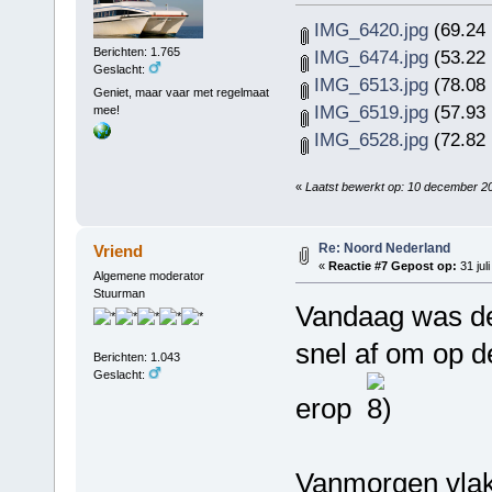
IMG_6420.jpg
(69.24 
Berichten: 1.765
IMG_6474.jpg
(53.22 
Geslacht:
IMG_6513.jpg
(78.08 
Geniet, maar vaar met regelmaat
IMG_6519.jpg
(57.93 
mee!
IMG_6528.jpg
(72.82 
«
Laatst bewerkt op: 10 december 2
Re: Noord Nederland
Vriend
«
Reactie #7 Gepost op:
31 jul
Algemene moderator
Stuurman
Vandaag was de
snel af om op de
Berichten: 1.043
Geslacht:
erop
Vanmorgen vlak