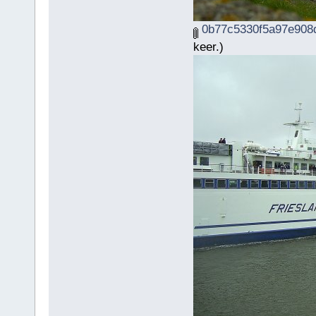
0b77c5330f5a97e908d
keer.)