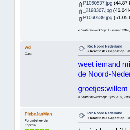
P1060537.jpg
(44.87 
_2198367.jpg
(46.64 
P1060539.jpg
(51.05 
«
Laatst bewerkt op: 13 januari 201
Re: Noord Nederland
wd
«
Reactie #12 Gepost op:
28 
Gast
weet iemand mis
de Noord-Nederl
groetjes:wille
«
Laatst bewerkt op: 3 juni 2011, 20
Re: Noord Nederland
PiebeJanMan
«
Reactie #13 Gepost op:
28 
Forumbeheerder
Kapitein