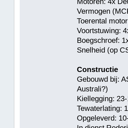
Motoren: 4x D
Vermogen (MCR
Toerental moto
Voortstuwing: 4x
Boegschroef: 1x
Snelheid (op C
Constructie
Gebouwd bij: A
Australi?)
Kiellegging: 23
Tewaterlating: 
Opgeleverd: 10
In dienst Reder