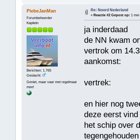
Re: Noord Nederland
PiebeJanMan
«
Reactie #2 Gepost op:
1 mei 
Forumbeheerder
Kapitein
ja inderdaad
de NN kwam ong
vertrok om 14.3
aankomst:
Berichten: 1.765
Geslacht:
vertrek:
Geniet, maar vaar met regelmaat
mee!
en hier nog twe
deze eerst vind 
het schip over 
tegengehouden w