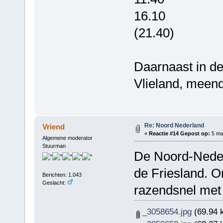
16.10
(21.40)
Daarnaast in d
Vlieland, meen
Re: Noord Nederland
Vriend
«
Reactie #14 Gepost op:
5 maa
Algemene moderator
Stuurman
De Noord-Neder
de Friesland. 
Berichten: 1.043
Geslacht:
razendsnel met 
_3058654.jpg
(69.94 