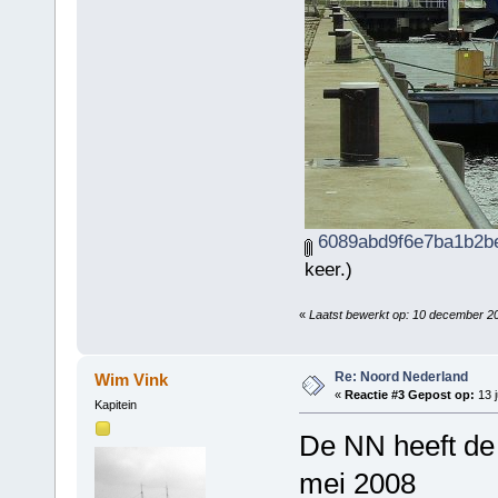
6089abd9f6e7ba1b2be
keer.)
«
Laatst bewerkt op: 10 december 2
Re: Noord Nederland
Wim Vink
«
Reactie #3 Gepost op:
13 j
Kapitein
De NN heeft de 
mei 2008