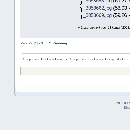
_3058658.jpg
(69.27 
_3058662.jpg
(58.03 
_3058669.jpg
(59.26 
«
Laatst bewerkt op: 13 januari 201
Pagina's: [
1
]
2
3
...
12
Omhoog
Schepen van Doeksen-Forum
»
Schepen van Doeksen
»
Huidige vloot va
SMF 2.0.1
Simp