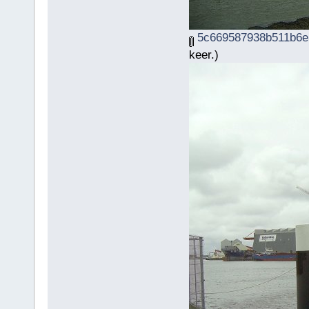
5c669587938b511b6e5
keer.)