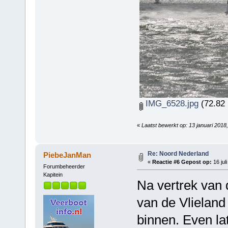
IMG_6528.jpg
(72.82 
«
Laatst bewerkt op: 13 januari 201
Re: Noord Nederland
PiebeJanMan
«
Reactie #6 Gepost op:
16 jul
Forumbeheerder
Kapitein
Na vertrek van
van de Vlielan
binnen. Even la