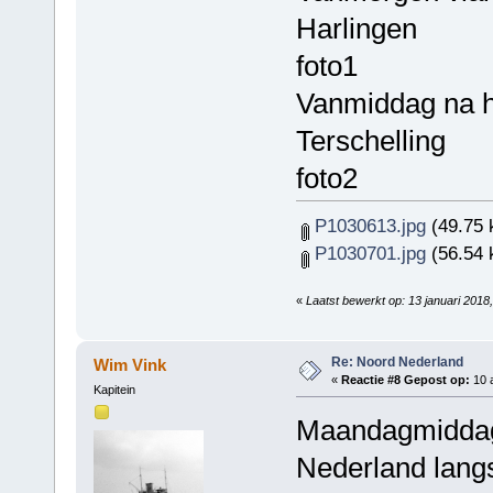
Harlingen
foto1
Vanmiddag na h
Terschelling
foto2
P1030613.jpg
(49.75 
P1030701.jpg
(56.54 
«
Laatst bewerkt op: 13 januari 201
Re: Noord Nederland
Wim Vink
«
Reactie #8 Gepost op:
10 a
Kapitein
Maandagmiddag
Nederland lang