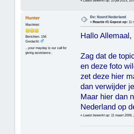
«
Laatst bewerkt op: 10 juli 2015, 1
Re: Noord Nederland
Hunter
«
Reactie #1 Gepost op:
11 m
Machinist
Hallo Allemaal,
Berichten: 156
Geslacht:
...your mayday is our call for
giving assistance..
Zag dat de top
en deze foto wi
zet deze hier m
dan verwijder j
Maar hier dan n
Nederland op d
«
Laatst bewerkt op: 11 maart 2006,