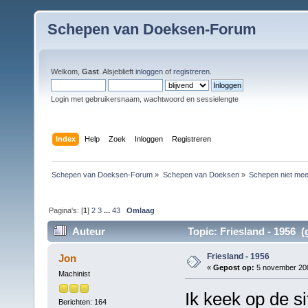
Schepen van Doeksen-Forum
Welkom,
Gast
. Alsjeblieft
inloggen
of
registreren
.
Login met gebruikersnaam, wachtwoord en sessielengte
Index
Help
Zoek
Inloggen
Registreren
Schepen van Doeksen-Forum
»
Schepen van Doeksen
»
Schepen niet mee
Pagina's: [
1
]
2
3
...
43
Omlaag
Auteur
Topic: Friesland - 1956 (
Friesland - 1956
Jon
«
Gepost op:
5 november 200
Machinist
Ik keek op de s
Berichten: 164