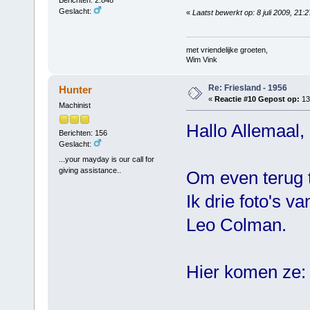
Berichten: 2.848
Geslacht:
«
Laatst bewerkt op: 8 juli 2009, 21:
met vriendelijke groeten,
Wim Vink
Re: Friesland - 1956
Hunter
«
Reactie #10 Gepost op:
13 
Machinist
Hallo Allemaal,
Berichten: 156
Geslacht:
...your mayday is our call for
giving assistance..
Om even terug 
Ik drie foto's 
Leo Colman.
Hier komen ze: