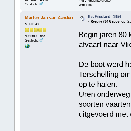
met vriendelijke groeten,
Geslacht:
Wim Vink
Re: Friesland - 1956
Marten-Jan van Zanden
«
Reactie #14 Gepost op:
21 
Stuurman
Begin jaren 80 
Berichten: 567
Geslacht:
afvaart naar Vl
De boot werd ha
Terschelling om
op te halen.
Uren onderweg g
soorten vaarte
uitgevoerd met 