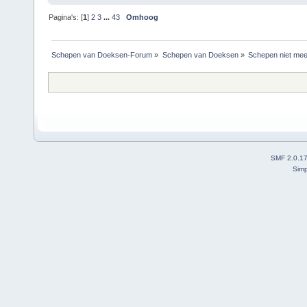
Pagina's: [
1
]
2
3
...
43
Omhoog
Schepen van Doeksen-Forum
»
Schepen van Doeksen
»
Schepen niet mee
SMF 2.0.1
Simp