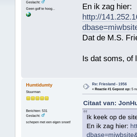
Geslacht:
En ik zag hier:
Geen golf te hoog...
http://141.252.
dbase=miwbsit
Dat de M.S. Fri
Is dat soms, of l
Re: Friesland - 1956
Humtidumty
«
Reactie #1 Gepost op:
5 n
Stuurman
Citaat van: Jon
Berichten: 531
Ik keek op de sit
Geslacht:
schepen met een eigen snoet!
En ik zag hier:
ht
dbase=miwbsite