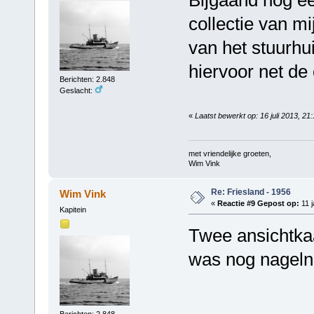
Bijgaand nog een
collectie van m
van het stuurhu
hiervoor net de
Berichten: 2.848
Geslacht:
«
Laatst bewerkt op: 16 juli 2013, 2
met vriendelijke groeten,
Wim Vink
Re: Friesland - 1956
Wim Vink
«
Reactie #9 Gepost op:
11 j
Kapitein
Twee ansichtkaa
was nog nageln