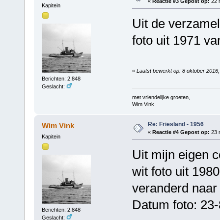
«
Reactie #3 Gepost op:
22 
Kapitein
Uit de verzame
foto uit 1971 va
«
Laatst bewerkt op: 8 oktober 2016
Berichten: 2.848
Geslacht:
met vriendelijke groeten,
Wim Vink
Re: Friesland - 1956
Wim Vink
«
Reactie #4 Gepost op:
23 
Kapitein
Uit mijn eigen c
wit foto uit 19
veranderd naar 
Datum foto: 23
Berichten: 2.848
Geslacht: