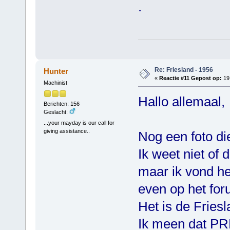
.
Groeten 
Re: Friesland - 1956
Hunter
«
Reactie #11 Gepost op:
19 
Machinist
Hallo allemaal,
Berichten: 156
Geslacht:
...your mayday is our call for
giving assistance..
Nog een foto di
Ik weet niet of 
maar ik vond h
even op het for
Het is de Fries
Ik meen dat PR