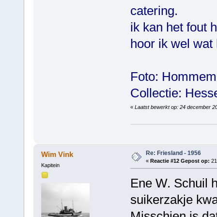
catering.
ik kan het fout
hoor ik wel wat 
Foto: Hommema
Collectie: Hess
«
Laatst bewerkt op: 24 december 20
Groeten 
Re: Friesland - 1956
Wim Vink
«
Reactie #12 Gepost op:
21 
Kapitein
Ene W. Schuil h
suikerzakje kwa
Misschien is da