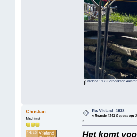
Vlieland 1938 Borneokade Amste
Re: Vlieland - 1938
Christian
«
Reactie #243 Gepost op:
2
Machinist
»
Het komt voo