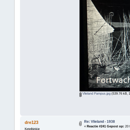
Vlieland Pampus.jpg
(539.76 kB, 
Re: Vlieland - 1938
dre123
«
Reactie #241 Gepost op:
20 f
Ketelbinkie