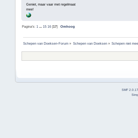
Geniet, maar vaar met regelmaat
mee!
Pagina's:
1
...
15
16
[
17
]
Omhoog
Schepen van Doeksen-Forum
»
Schepen van Doeksen
»
Schepen niet mee
SMF 2.0.1
Simp