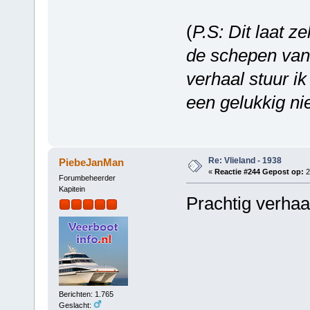
(
P.S: Dit laat z
de schepen va
verhaal stuur i
een gelukkig ni
Re: Vlieland - 1938
PiebeJanMan
«
Reactie #244 Gepost op:
2
Forumbeheerder
Kapitein
Prachtig verhaa
Berichten: 1.765
Geslacht: