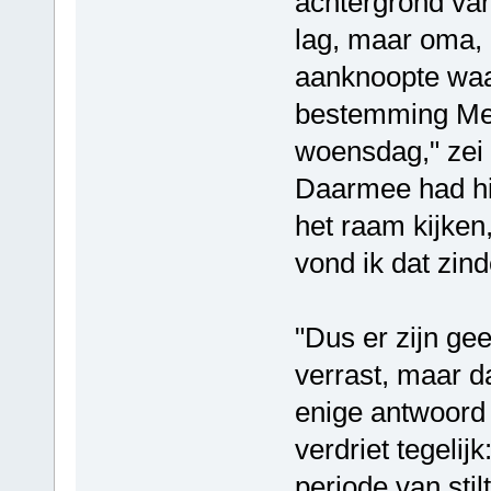
achtergrond van
lag, maar oma,
aanknoopte waa
bestemming Men
woensdag," zei 
Daarmee had hij
het raam kijken,
vond ik dat zin
"Dus er zijn ge
verrast, maar d
enige antwoord 
verdriet tegelij
periode van stil