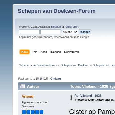
Schepen van Doeksen-Forum
Welkom,
Gast
. Alsjeblieft
inloggen
of
registreren
.
Login met gebruikersnaam, wachtwoord en sessielengte
Index
Help
Zoek
Inloggen
Registreren
Schepen van Doeksen-Forum
»
Schepen van Doeksen
»
Schepen niet mee
Pagina's:
1
...
15
16
[
17
]
Omlaag
Auteur
Topic: Vlieland - 1938 (g
Re: Vlieland - 1938
Vriend
«
Reactie #240 Gepost op:
15 
Algemene moderator
Stuurman
Gister op Pamp