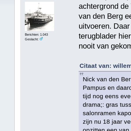
achtergrond de
van den Berg e
uitvoeren. Daar
terugblader hier
Berichten: 1.043
Geslacht:
nooit van gekom
Citaat van: will
Nick van den Ber
Pampus en daarop
tijd nog eens ev
drama;: gras tus
salonramen kapo
zijn nu 18 jaar ve
opzitten een van