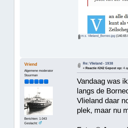
m.s. Vlieland_Borneo.jpg
(140.65 
Re: Vlieland - 1938
Vriend
«
Reactie #242 Gepost op:
4 ap
Algemene moderator
Stuurman
Vandaag was ik
langs de Borne
Vlieland daar no
plek, maar nu m
Berichten: 1.043
Geslacht: