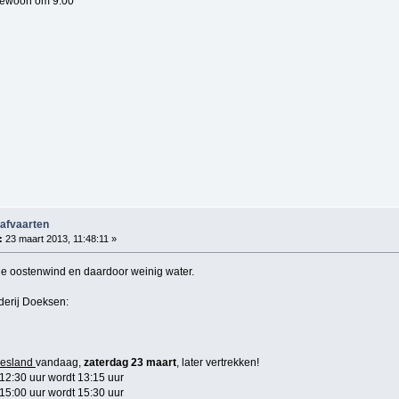
 gewoon om 9.00
 afvaarten
:
23 maart 2013, 11:48:11 »
e oostenwind en daardoor weinig water.
derij Doeksen:
iesland
vandaag,
zaterdag 23 maart
, later vertrekken!
2:30 uur wordt 13:15 uur
5:00 uur wordt 15:30 uur