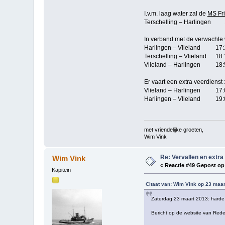
I.v.m. laag water zal de
MS Fr
Terschelling – Harlingen 1
In verband met de verwachte
Harlingen – Vlieland 17:
Terschelling – Vlieland 18:
Vlieland – Harlingen 18:
Er vaart een extra veerdienst 
Vlieland – Harlingen 17:
Harlingen – Vlieland 19:
met vriendelijke groeten,
Wim Vink
Re: Vervallen en extra
Wim Vink
«
Reactie #49 Gepost op
Kapitein
Citaat van: Wim Vink op 23 maar
Zaterdag 23 maart 2013: harde
Bericht op de website van Rede