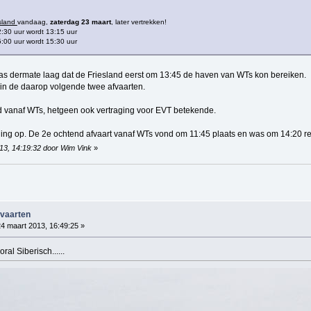
sland
vandaag,
zaterdag 23 maart
, later vertrekken!
30 uur wordt 13:15 uur
00 uur wordt 15:30 uur
was dermate laag dat de Friesland eerst om 13:45 de haven van WTs kon bereiken.
 in de daarop volgende twee afvaarten.
d vanaf WTs, hetgeen ook vertraging voor EVT betekende.
ging op. De 2e ochtend afvaart vanaf WTs vond om 11:45 plaats en was om 14:20 re
013, 14:19:32 door Wim Vink
»
fvaarten
4 maart 2013, 16:49:25 »
al Siberisch......