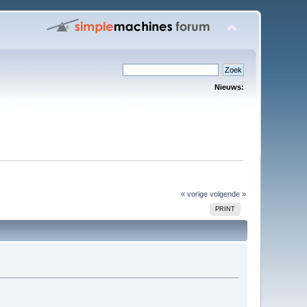
Nieuws:
« vorige
volgende »
PRINT