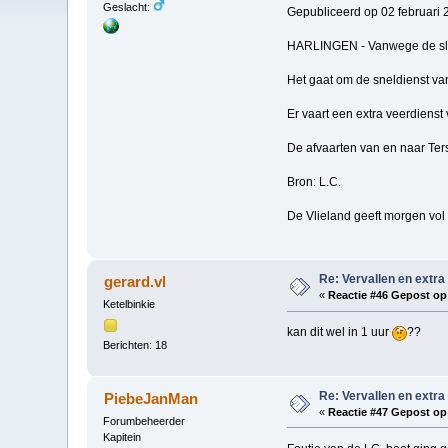
Geslacht:
Gepubliceerd op 02 februari 
HARLINGEN - Vanwege de slech
Het gaat om de sneldienst van
Er vaart een extra veerdienst
De afvaarten van en naar Ters
Bron: L.C.
De Vlieland geeft morgen vol 
Re: Vervallen en extra
gerard.vl
«
Reactie #46 Gepost op
Ketelbinkie
kan dit wel in 1 uur
??
Berichten: 18
Re: Vervallen en extra
PiebeJanMan
«
Reactie #47 Gepost op
Forumbeheerder
Kapitein