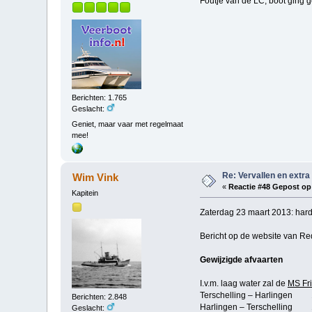
Foutje van de LC, boot ging
Berichten: 1.765
Geslacht:
Geniet, maar vaar met regelmaat
mee!
Re: Vervallen en extra
Wim Vink
«
Reactie #48 Gepost op
Kapitein
Zaterdag 23 maart 2013: hard
Bericht op de website van Re
Gewijzigde afvaarten
I.v.m. laag water zal de
MS Fr
Terschelling – Harlingen 1
Berichten: 2.848
Harlingen – Terschelling 1
Geslacht: