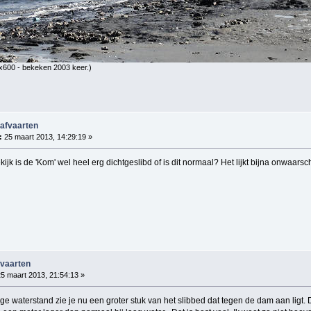
x600 - bekeken 2003 keer.)
 afvaarten
:
25 maart 2013, 14:29:19 »
ekijk is de 'Kom' wel heel erg dichtgeslibd of is dit normaal? Het lijkt bijna onwaars
fvaarten
5 maart 2013, 21:54:13 »
e waterstand zie je nu een groter stuk van het slibbed dat tegen de dam aan ligt.