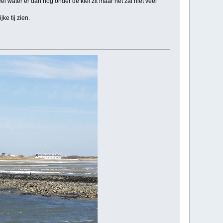
el water er dan nog onder de kiel zit maar het zal niet veel
ke tij zien.