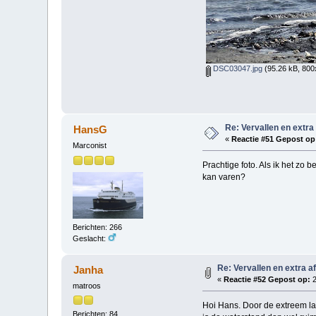
DSC03047.jpg
(95.26 kB, 800
Re: Vervallen en extra
HansG
«
Reactie #51 Gepost op
Marconist
Prachtige foto. Als ik het zo b
kan varen?
Berichten: 266
Geslacht:
Re: Vervallen en extra a
Janha
«
Reactie #52 Gepost op:
2
matroos
Hoi Hans. Door de extreem lag
Berichten: 84