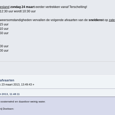
iesland
zondag 24 maart
eerder vertrekken vanaf Terschelling!
2:30 uur wordt 10:30 uur
 weersomstandigheden vervallen de volgende afvaarten van de
sneldienst
op
zate
15 uur
10 uur
50 uur
:
00 uur
00 uur
 afvaarten
:
23 maart 2013, 13:49:43 »
t 2013, 11:48:11
 oostenwind en daardoor weinig water.
rij Doeksen: