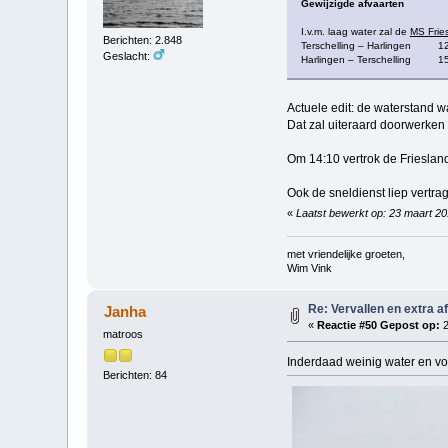
Gewijzigde afvaarten
I.v.m. laag water zal de
MS Frie
Berichten: 2.848
Terschelling – Harlingen 12:
Geslacht:
Harlingen – Terschelling 15:
Actuele edit: de waterstand 
Dat zal uiteraard doorwerken
Om 14:10 vertrok de Frieslan
Ook de sneldienst liep vertra
«
Laatst bewerkt op: 23 maart 2
met vriendelijke groeten,
Wim Vink
Re: Vervallen en extra a
Janha
«
Reactie #50 Gepost op:
2
matroos
Inderdaad weinig water en voor
Berichten: 84