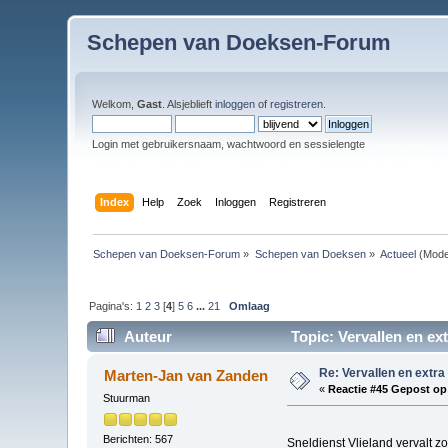
Schepen van Doeksen-Forum
Welkom,
Gast
. Alsjeblieft
inloggen
of
registreren
.
Login met gebruikersnaam, wachtwoord en sessielengte
Index
Help
Zoek
Inloggen
Registreren
Schepen van Doeksen-Forum
»
Schepen van Doeksen
»
Actueel
(Mode
Pagina's:
1
2
3
[
4
]
5
6
...
21
Omlaag
Auteur
Topic: Vervallen en ex
Re: Vervallen en extra
Marten-Jan van Zanden
«
Reactie #45 Gepost op
Stuurman
Berichten: 567
Sneldienst Vlieland vervalt 