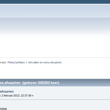
rator:
PiebeJanMan
) »
Vervallen en extra afvaarten
tra afvaarten (gelezen 340283 keer)
 afvaarten
:
2 februari 2013, 22:37:38 »
zondag