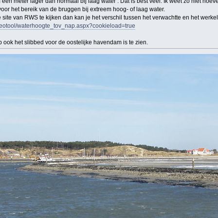
een meter lager dan normaal bij laag water . Dat is best veel. Ik weet zo niet hoeve
 voor het bereik van de bruggen bij extreem hoog- of laag water.
site van RWS te kijken dan kan je het verschil tussen het verwachtte en het werkelij
l/geotool/waterhoogte_tov_nap.aspx?cookieload=true
ook het slibbed voor de oostelijke havendam is te zien.