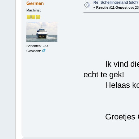
Re: Schellingerland (slof)
Germen
«
Reactie #11 Gepost op:
23 
Machinist
H
Berichten: 233
Geslacht:
Ik vind die zw
echt te gek!
Helaas komt d
Groetjes G