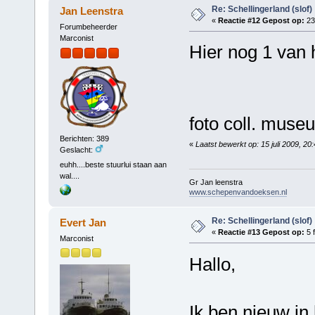
Re: Schellingerland (slof)
Jan Leenstra
«
Reactie #12 Gepost op:
23 
Forumbeheerder
Marconist
Hier nog 1 van 
foto coll. muse
Berichten: 389
«
Laatst bewerkt op: 15 juli 2009, 2
Geslacht:
euhh....beste stuurlui staan aan
wal....
Gr Jan leenstra
www.schepenvandoeksen.nl
Re: Schellingerland (slof)
Evert Jan
«
Reactie #13 Gepost op:
5 f
Marconist
Hallo,
Ik ben nieuw in 