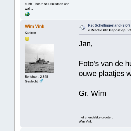
euhh....beste stuurlui staan aan
wal....
Re: Schellingerland (slof)
Wim Vink
«
Reactie #10 Gepost op:
23 
Kapitein
Jan,
Foto's van de h
ouwe plaatjes wi
Berichten: 2.848
Geslacht:
Gr. Wim
met vriendelijke groeten,
Wim Vink