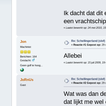
Ik dacht dat di
een vrachtschi
«
Laatst bewerkt op: 24 mei 2010, 1
Re: Schellingerland (slof)
Jon
«
Reactie #1 Gepost op:
29 o
Machinist
Allebei
Berichten: 164
Geslacht:
«
Laatst bewerkt op: 15 juli 2009, 1
Geen golf te hoog...
Re: Schellingerland (slof)
JoRnUs
«
Reactie #2 Gepost op:
29 o
Gast
Wat was dan de 
dat lijkt me wel