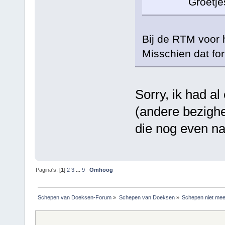
Groetjes 
Bij de RTM voor h
Misschien dat fo
Sorry, ik had al
(andere bezighe
die nog even n
Pagina's: [
1
]
2
3
...
9
Omhoog
Schepen van Doeksen-Forum
»
Schepen van Doeksen
»
Schepen niet mee