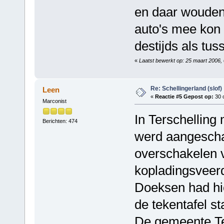
en daar wouden
auto's mee kon
destijds als tus
«
Laatst bewerkt op: 25 maart 2006,
Re: Schellingerland (slof)
Leen
«
Reactie #5 Gepost op:
30 o
Marconist
In Terschelling 
Berichten: 474
werd aangeschaf
overschakelen 
kopladingsveerd
Doeksen had hi
de tekentafel st
De gemeente Te