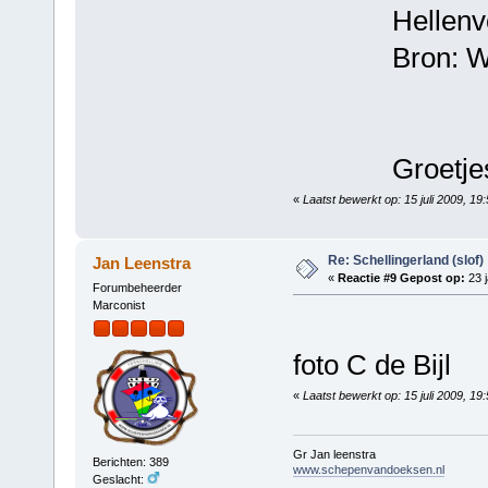
Hellenvoetsl
Bron: W.J.
Groetjes 
«
Laatst bewerkt op: 15 juli 2009, 1
Re: Schellingerland (slof)
Jan Leenstra
«
Reactie #9 Gepost op:
23 j
Forumbeheerder
Marconist
foto C de Bijl
«
Laatst bewerkt op: 15 juli 2009, 1
Gr Jan leenstra
Berichten: 389
www.schepenvandoeksen.nl
Geslacht: