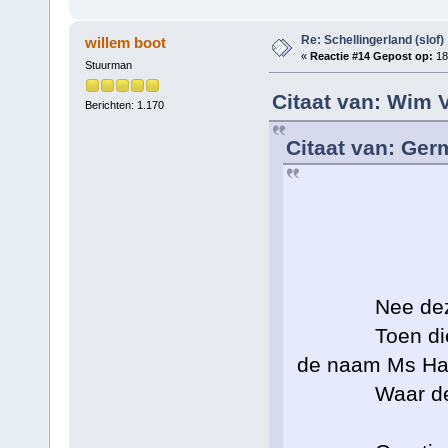
Re: Schellingerland (slof)
willem boot
«
Reactie #14 Gepost op:
18 
Stuurman
Citaat van: Wim 
Berichten: 1.170
Citaat van: Ger
H
Nee deze foto
Toen die fot
de naam Ms Har
Waar de foto