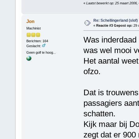
«
Laatst bewerkt op: 25 maart 2006,
Re: Schellingerland (slof)
Jon
«
Reactie #3 Gepost op:
29 o
Machinist
Was inderdaad n
Berichten: 164
Geslacht:
was wel mooi vee
Geen golf te hoog...
Het aantal weet 
ofzo.
Dat is trouwens
passagiers aanta
schatten.
Kijk maar bij D
zegt dat er 90