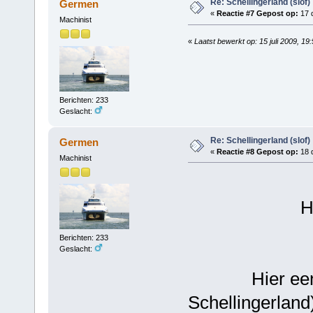
Re: Schellingerland (slof)
Germen
«
Reactie #7 Gepost op:
17 
Machinist
«
Laatst bewerkt op: 15 juli 2009, 1
Berichten: 233
Geslacht:
Re: Schellingerland (slof)
Germen
«
Reactie #8 Gepost op:
18 
Machinist
Hoi Le
Berichten: 233
Geslacht:
Hier een Fot
Schellingerland