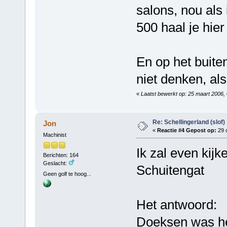
salons, nou als 
500 haal je hier
En op het buite
niet denken, als
«
Laatst bewerkt op: 25 maart 2006,
Re: Schellingerland (slof)
Jon
«
Reactie #4 Gepost op:
29 o
Machinist
Ik zal even kij
Berichten: 164
Geslacht:
Schuitengat
Geen golf te hoog...
Het antwoord:
Doeksen was het