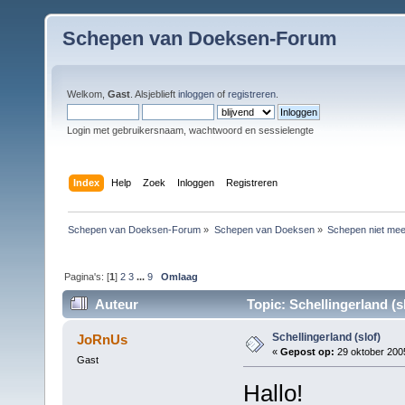
Schepen van Doeksen-Forum
Welkom,
Gast
. Alsjeblieft
inloggen
of
registreren
.
Login met gebruikersnaam, wachtwoord en sessielengte
Index
Help
Zoek
Inloggen
Registreren
Schepen van Doeksen-Forum
»
Schepen van Doeksen
»
Schepen niet mee
Pagina's: [
1
]
2
3
...
9
Omlaag
Auteur
Topic: Schellingerland (s
Schellingerland (slof)
JoRnUs
«
Gepost op:
29 oktober 2005
Gast
Hallo!