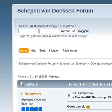
Schepen van Doeksen-Forum
Welkom,
Gast
. Alsjeblieft
inloggen
of
registreren
.
Login met gebruikersnaam, wachtwoord en sessielengte
Index
Help
Zoek
Inloggen
Registreren
Schepen van Doeksen-Forum
»
Schepen van Doeksen
»
Overige onderwe
Pagina's:
1
...
18
19
[
20
]
Omlaag
Auteur
Topic: Film/video (gelez
Re: Film/video
L.Noorman
«
Reactie #285 Gepost op:
19 
Algemene moderator
Stuurman
Geen paniek!