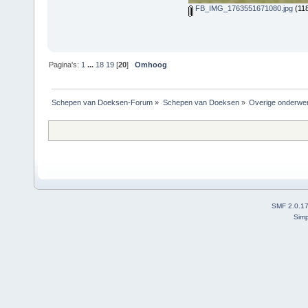
FB_IMG_1763551671080.jpg
(118
Pagina's:
1
...
18
19
[
20
]
Omhoog
Schepen van Doeksen-Forum
»
Schepen van Doeksen
»
Overige onderwe
SMF 2.0.1
Simp