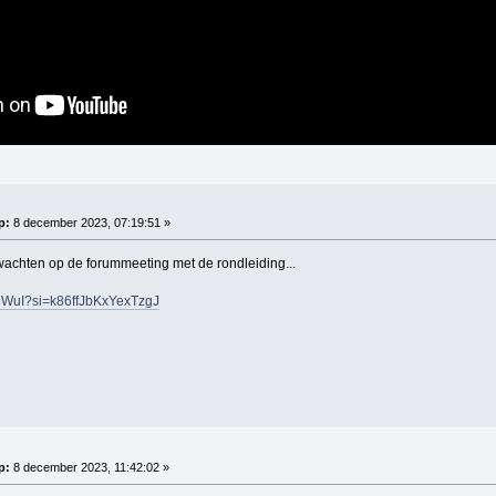
p:
8 december 2023, 07:19:51 »
chten op de forummeeting met de rondleiding...
Q9WuI?si=k86ffJbKxYexTzgJ
p:
8 december 2023, 11:42:02 »