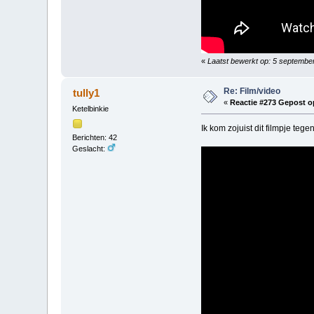
«
Laatst bewerkt op: 5 september
Re: Film/video
tully1
«
Reactie #273 Gepost o
Ketelbinkie
Ik kom zojuist dit filmpje teg
Berichten: 42
Geslacht: