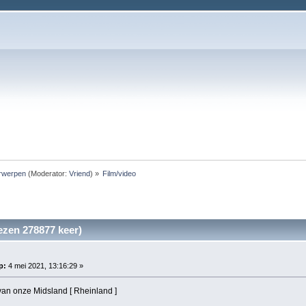
rwerpen
(Moderator:
Vriend
) »
Film/video
ezen 278877 keer)
p:
4 mei 2021, 13:16:29 »
 van onze Midsland [ Rheinland ]