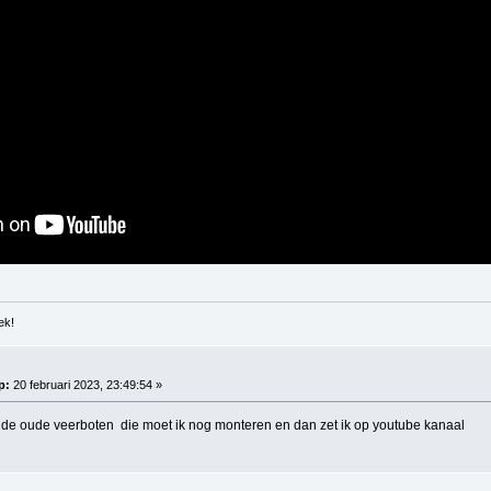
ek!
p:
20 februari 2023, 23:49:54 »
de oude veerboten die moet ik nog monteren en dan zet ik op youtube kanaal