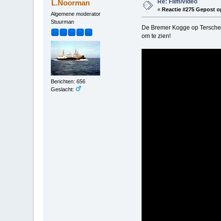
Re: Film/video
L.Noorman
«
Reactie #275 Gepost o
Algemene moderator
Stuurman
De Bremer Kogge op Terschell
om te zien!
Berichten: 656
Geslacht: