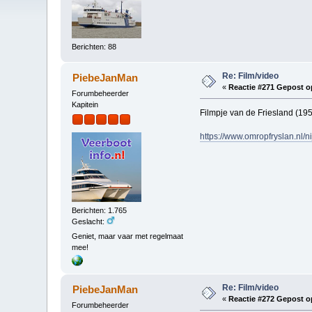
Berichten: 88
Re: Film/video
PiebeJanMan
«
Reactie #271 Gepost o
Forumbeheerder
Kapitein
Filmpje van de Friesland (195
https://www.omropfryslan.nl/n
Berichten: 1.765
Geslacht:
Geniet, maar vaar met regelmaat
mee!
Re: Film/video
PiebeJanMan
«
Reactie #272 Gepost o
Forumbeheerder