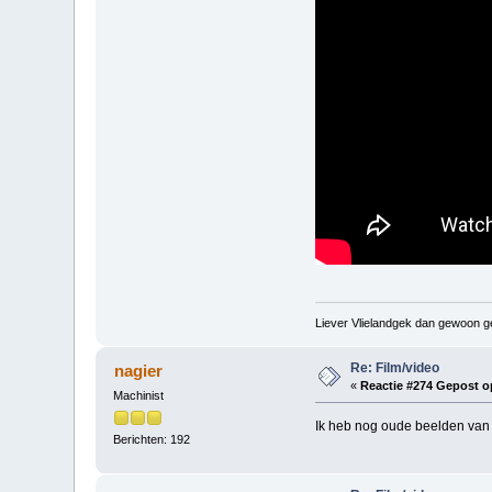
Liever Vlielandgek dan gewoon g
Re: Film/video
nagier
«
Reactie #274 Gepost o
Machinist
Ik heb nog oude beelden van 
Berichten: 192