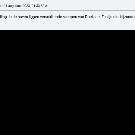
p:
21 augustus 2023, 21:33:32 »
ing. In de haven liggen verschillende schepen van Doeksen. Ze zijn niet bijzonder