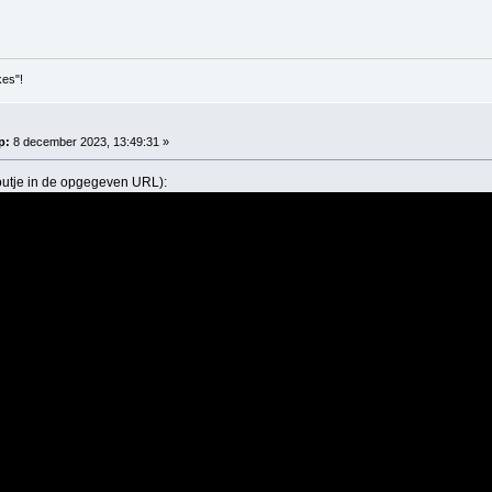
kes"!
p:
8 december 2023, 13:49:31 »
foutje in de opgegeven URL):