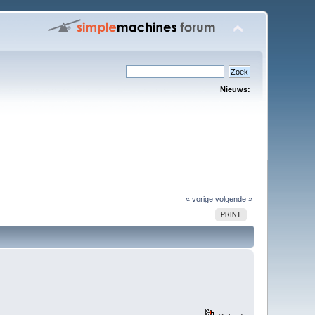
Nieuws:
« vorige
volgende »
PRINT