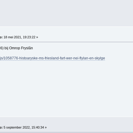
p:
18 mei 2021, 19:23:22 »
6) bij Omrop Fryslân
ijs/1058776-histoaryske-ms-friesland-fart-wer-nei-flylan-en-skylge
p:
5 september 2022, 15:40:34 »