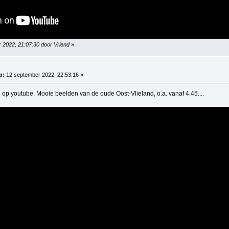
 2022, 21:07:30 door Vriend
»
p:
12 september 2022, 22:53:16 »
en op youtube. Mooie beelden van de oude Oost-Vlieland, o.a. vanaf 4.45....