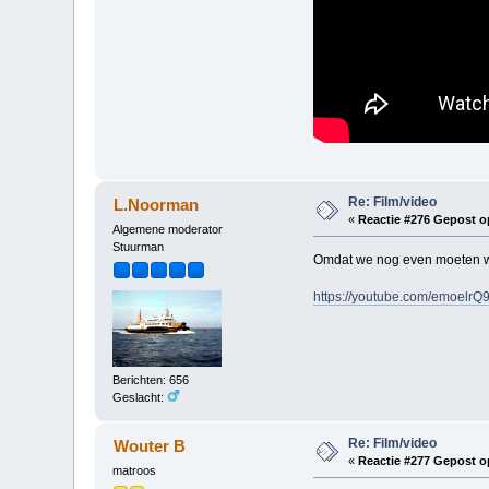
Re: Film/video
L.Noorman
«
Reactie #276 Gepost o
Algemene moderator
Stuurman
Omdat we nog even moeten wa
https://youtube.com/emoelr
Berichten: 656
Geslacht:
Re: Film/video
Wouter B
«
Reactie #277 Gepost o
matroos