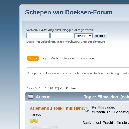
Schepen van Doeksen-Forum
Welkom,
Gast
. Alsjeblieft
inloggen
of
registreren
.
Login met gebruikersnaam, wachtwoord en sessielengte
Index
Help
Zoek
Inloggen
Registreren
Schepen van Doeksen-Forum
»
Schepen van Doeksen
»
Overige onde
Pagina's:
1
...
17
18
[
19
]
20
Omlaag
Auteur
Topic: Film/video (gel
Re: Film/video
asjemenou_loeki_midsland
«
Reactie #270 Gepost o
matroos
Dank je wel. Prachtig filmpje