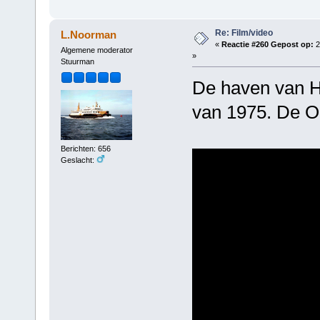
Re: Film/video
L.Noorman
«
Reactie #260 Gepost op:
2
Algemene moderator
»
Stuurman
De haven van H
van 1975. De Oo
Berichten: 656
Geslacht: