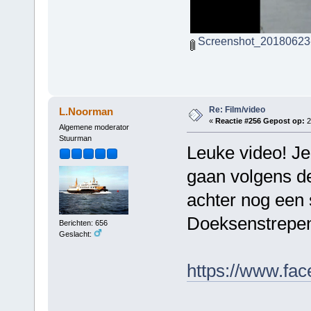
Screenshot_20180623
Re: Film/video
L.Noorman
«
Reactie #256 Gepost op:
2
Algemene moderator
Stuurman
Leuke video! Je 
gaan volgens de 
achter nog een 
Doeksenstrepen.
Berichten: 656
Geslacht:
https://www.