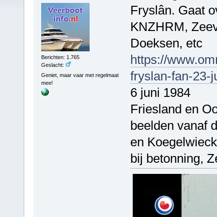
Fryslân. Gaat o
KNZHRM, Zeeva
Doeksen, etc
https://www.omr
Berichten: 1.765
Geslacht:
fryslan-fan-23-
Geniet, maar vaar met regelmaat
mee!
6 juni 1984
Friesland en Oo
beelden vanaf 
en Koegelwieck,
bij betonning, 