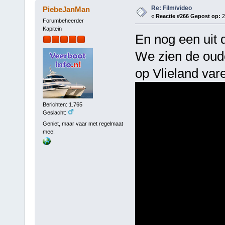
Re: Film/video
PiebeJanMan
«
Reactie #266 Gepost op:
2
Forumbeheerder
Kapitein
En nog een uit 
We zien de oude
op Vlieland var
Berichten: 1.765
Geslacht:
Geniet, maar vaar met regelmaat
mee!