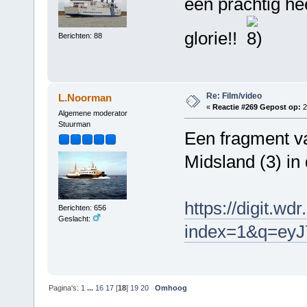
een prachtig hee
glorie!!
Berichten: 88
Re: Film/video
L.Noorman
«
Reactie #269 Gepost op:
2
Algemene moderator
Stuurman
Een fragment v
Midsland (3) in 
https://digit.wd
Berichten: 656
Geslacht:
index=1&q=ey
Pagina's:
1
...
16
17
[
18
]
19
20
Omhoog