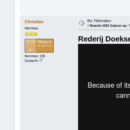
Re: Film/video
Christian
«
Reactie #262 Gepost op:
7
Machinist
Rederij Doekse
Berichten: 238
Geslacht: