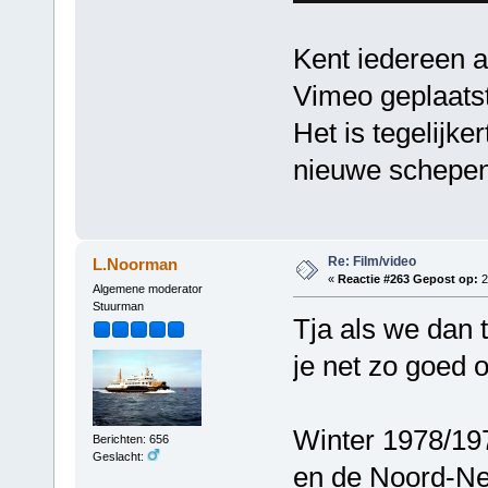
Kent iedereen 
Vimeo geplaatst
Het is tegelijke
nieuwe schepen
Re: Film/video
L.Noorman
«
Reactie #263 Gepost op:
2
Algemene moderator
Stuurman
Tja als we dan 
je net zo goed 
Winter 1978/197
Berichten: 656
Geslacht:
en de Noord-Ne