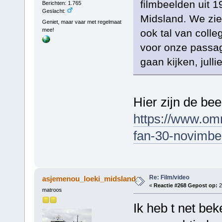
filmbeelden uit 
Berichten: 1.765
Geslacht:
Midsland. We zi
Geniet, maar vaar met regelmaat
mee!
ook tal van colle
voor onze passag
gaan kijken, julli
Hier zijn de bee
https://www.omr
fan-30-novimbe
Re: Film/video
asjemenou_loeki_midsland
«
Reactie #268 Gepost op:
2
matroos
Ik heb t net be