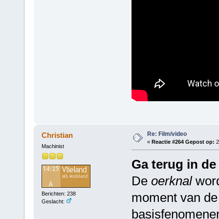
Re: Film/video
Christian
«
Reactie #264 Gepost op:
2
Machinist
Ga terug in de 
De
oerknal
word
moment van de c
Berichten: 238
Geslacht:
basisfenomenen,