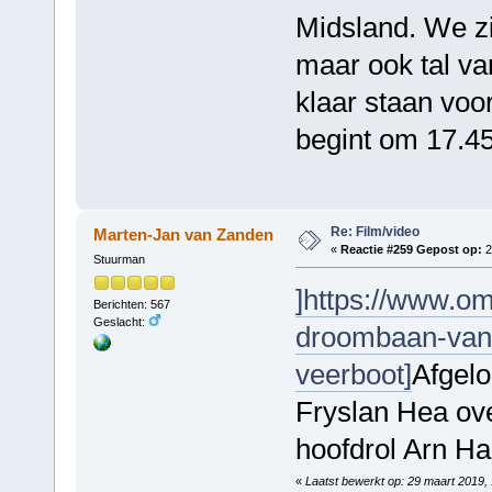
Midsland. We z
maar ook tal va
klaar staan voo
begint om 17.45 
Re: Film/video
Marten-Jan van Zanden
«
Reactie #259 Gepost op:
2
Stuurman
]https://www.om
Berichten: 567
Geslacht:
droombaan-van-
veerboot]
Afgel
Fryslan Hea ove
hoofdrol Arn H
«
Laatst bewerkt op: 29 maart 2019,