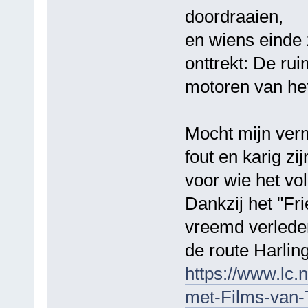
doordraaien,
en wiens einde 
onttrekt: De rui
motoren van h
Mocht mijn ver
fout en karig zi
voor wie het vo
Dankzij het "Fri
vreemd verlede
de route Harlin
https://www.lc.n
met-Films-van-T