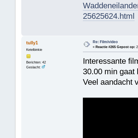
Waddeneilanden
25625624.html
Re: Film/video
tully1
«
Reactie #265 Gepost op:
2
Ketelbinkie
Interessante fil
Berichten: 42
Geslacht:
30.00 min gaat 
Veel aandacht v