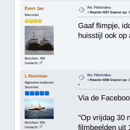
Re: Film/video
Evert Jan
«
Reactie #257 Gepost op:
3
Marconist
Gaaf flimpje, i
huisstijl ook o
Berichten: 496
Geslacht:
Re: Film/video
L.Noorman
«
Reactie #258 Gepost op:
2
Algemene moderator
»
Stuurman
Via de Faceboo
"Op vrijdag 30
Berichten: 656
filmbeelden uit
Geslacht: