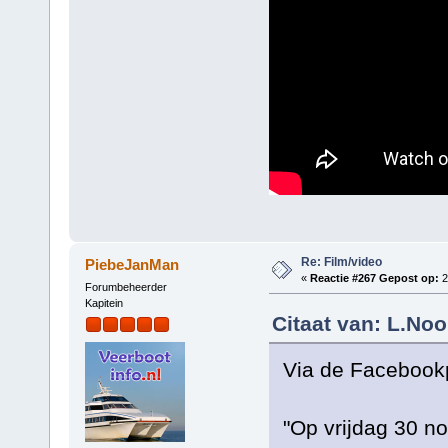
Re: Film/video
PiebeJanMan
«
Reactie #267 Gepost op:
2
Forumbeheerder
Kapitein
Citaat van: L.No
Via de Facebook
"Op vrijdag 30 n