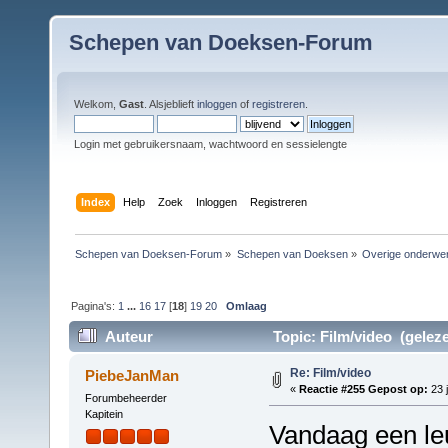
Schepen van Doeksen-Forum
Welkom,
Gast
. Alsjeblieft
inloggen
of
registreren
.
Login met gebruikersnaam, wachtwoord en sessielengte
Index
Help
Zoek
Inloggen
Registreren
Schepen van Doeksen-Forum
»
Schepen van Doeksen
»
Overige onderwe
Pagina's:
1
...
16
17
[
18
]
19
20
Omlaag
Auteur
Topic: Film/video (gelez
Re: Film/video
PiebeJanMan
«
Reactie #255 Gepost op:
23 j
Forumbeheerder
Kapitein
Vandaag een le