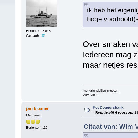
ik heb het eigenl
hoge voorhoofd(st
Berichten: 2.848
Geslacht:
Over smaken valt
Iedereen mag zi
maar netjes re
met vriendelijke groeten,
Wim Vink
Re: Doggersbank
jan kramer
«
Reactie #46 Gepost op:
1 j
Machinist
Citaat van: Wim 
Berichten: 110