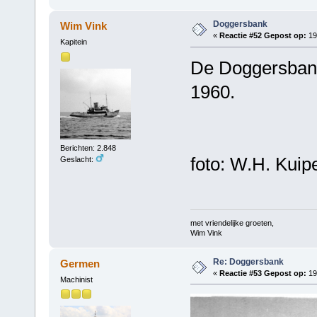
Doggersbank
Wim Vink
«
Reactie #52 Gepost op:
19
Kapitein
De Doggersbank
1960.
Berichten: 2.848
foto: W.H. Kuip
Geslacht:
met vriendelijke groeten,
Wim Vink
Re: Doggersbank
Germen
«
Reactie #53 Gepost op:
19 
Machinist