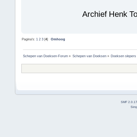
Archief Henk T
Pagina's:
1
2
3
[
4
]
Omhoog
Schepen van Doeksen-Forum
»
Schepen van Doeksen
»
Doeksen slepers
SMF 2.0.1
Simp