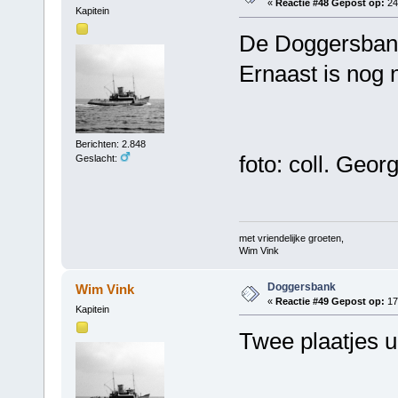
«
Reactie #48 Gepost op:
24
Kapitein
De Doggersbank
Ernaast is nog n
Berichten: 2.848
foto: coll. Geor
Geslacht:
met vriendelijke groeten,
Wim Vink
Doggersbank
Wim Vink
«
Reactie #49 Gepost op:
17
Kapitein
Twee plaatjes ui