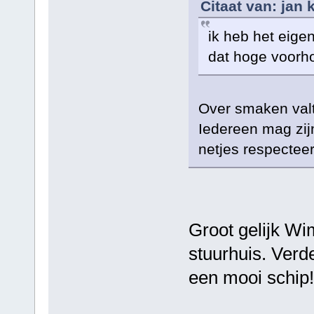
Citaat van: jan
ik heb het eige
dat hoge voorho
Over smaken valt n
Iedereen mag zij
netjes respectee
Groot gelijk Wi
stuurhuis. Verde
een mooi schip!