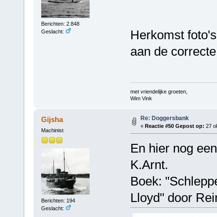
Berichten: 2.848
Herkomst foto's
Geslacht:
aan de correcte
met vriendelijke groeten,
Wim Vink
Re: Doggersbank
Gijsha
«
Reactie #50 Gepost op:
27 ok
Machinist
En hier nog een
K.Arnt.
Boek: "Schlepp
Lloyd" door Re
Berichten: 194
Geslacht: