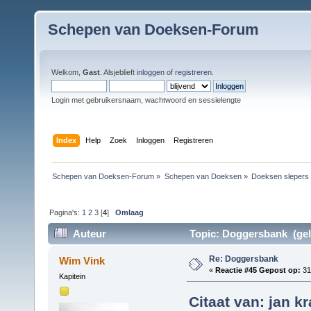
Schepen van Doeksen-Forum
Welkom,
Gast
. Alsjeblieft
inloggen
of
registreren
.
Login met gebruikersnaam, wachtwoord en sessielengte
Index
Help
Zoek
Inloggen
Registreren
Schepen van Doeksen-Forum
»
Schepen van Doeksen
»
Doeksen slepers
Pagina's:
1
2
3
[
4
]
Omlaag
Auteur
Topic: Doggersbank (gel
Re: Doggersbank
Wim Vink
«
Reactie #45 Gepost op:
31
Kapitein
Citaat van: jan 