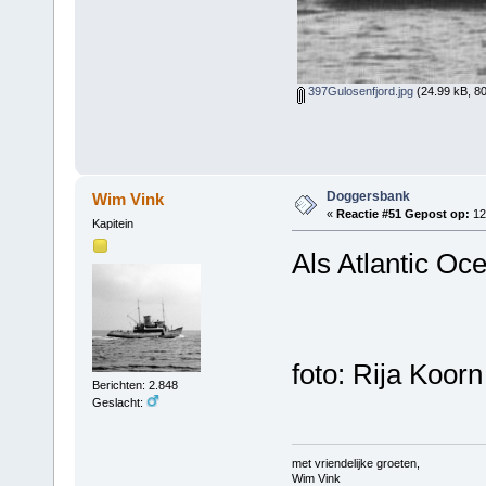
397Gulosenfjord.jpg
(24.99 kB, 8
Doggersbank
Wim Vink
«
Reactie #51 Gepost op:
12 
Kapitein
Als Atlantic Oc
foto: Rija Koorn
Berichten: 2.848
Geslacht:
met vriendelijke groeten,
Wim Vink