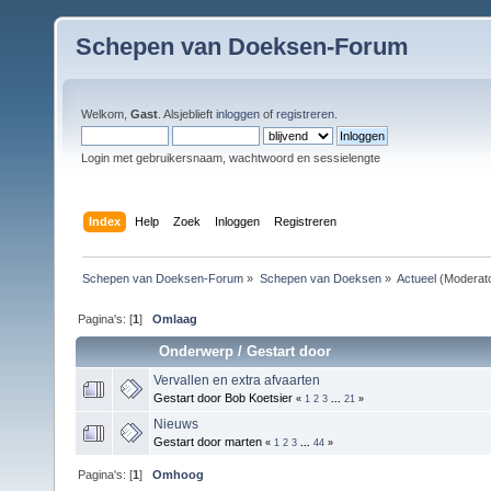
Schepen van Doeksen-Forum
Welkom,
Gast
. Alsjeblieft
inloggen
of
registreren
.
Login met gebruikersnaam, wachtwoord en sessielengte
Index
Help
Zoek
Inloggen
Registreren
Schepen van Doeksen-Forum
»
Schepen van Doeksen
»
Actueel
(Moderat
Pagina's: [
1
]
Omlaag
Onderwerp
/
Gestart door
Vervallen en extra afvaarten
Gestart door Bob Koetsier
«
1
2
3
...
21
»
Nieuws
Gestart door marten
«
1
2
3
...
44
»
Pagina's: [
1
]
Omhoog