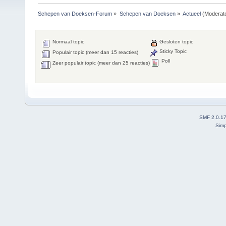
Schepen van Doeksen-Forum
»
Schepen van Doeksen
»
Actueel
(Moderat
Normaal topic
Gesloten topic
Sticky Topic
Populair topic (meer dan 15 reacties)
Poll
Zeer populair topic (meer dan 25 reacties)
SMF 2.0.1
Simp