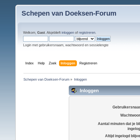
Schepen van Doeksen-Forum
Welkom,
Gast
. Alsjeblieft
inloggen
of
registreren
.
Login met gebruikersnaam, wachtwoord en sessielengte
Index
Help
Zoek
Inloggen
Registreren
Schepen van Doeksen-Forum
»
Inloggen
Inloggen
Gebruikersnaa
Wachtwoor
Aantal minuten dat je bli
ingelo
Altijd ingelogd blijv