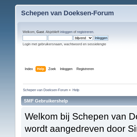
Schepen van Doeksen-Forum
Welkom,
Gast
. Alsjeblieft
inloggen
of
registreren
.
Login met gebruikersnaam, wachtwoord en sessielengte
Index
Help
Zoek
Inloggen
Registreren
Schepen van Doeksen-Forum
»
Help
SMF Gebruikershelp
Welkom bij Schepen van D
wordt aangedreven door S