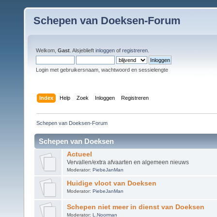
Schepen van Doeksen-Forum
Welkom,
Gast
. Alsjeblieft
inloggen
of
registreren
.
Login met gebruikersnaam, wachtwoord en sessielengte
Index
Help
Zoek
Inloggen
Registreren
Schepen van Doeksen-Forum
Schepen van Doeksen
Actueel
Vervallen/extra afvaarten en algemeen nieuws
Moderator:
PiebeJanMan
Huidige vloot van Doeksen
Moderator:
PiebeJanMan
Schepen niet meer in dienst van Doeksen
Moderator:
L.Noorman