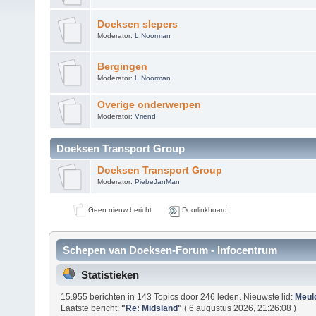
Doeksen slepers
Moderator:
L.Noorman
Bergingen
Moderator:
L.Noorman
Overige onderwerpen
Moderator:
Vriend
Doeksen Transport Group
Doeksen Transport Group
Moderator:
PiebeJanMan
Geen nieuw bericht
Doorlinkboard
Schepen van Doeksen-Forum - Infocentrum
Statistieken
15.955 berichten in 143 Topics door 246 leden. Nieuwste lid:
Meul
Laatste bericht:
"
Re: Midsland
"
( 6 augustus 2026, 21:26:08 )