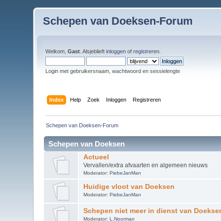
Schepen van Doeksen-Forum
Welkom,
Gast
. Alsjeblieft
inloggen
of
registreren
.
Login met gebruikersnaam, wachtwoord en sessielengte
Index
Help
Zoek
Inloggen
Registreren
Schepen van Doeksen-Forum
Schepen van Doeksen
Actueel
Vervallen/extra afvaarten en algemeen nieuws
Moderator:
PiebeJanMan
Huidige vloot van Doeksen
Moderator:
PiebeJanMan
Schepen niet meer in dienst van Doekse
Moderator:
L.Noorman