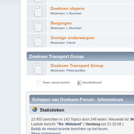
Doeksen slepers
Moderator:
L.Noorman
Bergingen
Moderator:
L.Noorman
Overige onderwerpen
Moderator:
Vriend
Doeksen Transport Group
Doeksen Transport Group
Moderator:
PiebeJanMan
Geen nieuw bericht
Doorlinkboard
Schepen van Doeksen-Forum - Infocentrum
Statistieken
15.955 berichten in 143 Topics door 246 leden. Nieuwste lid:
M
Laatste bericht:
"
Re: Midsland
"
(
Vandaag
om 21:26:08 )
Bekijk de meest recente berichten op het forum.
[Meer statistieken]