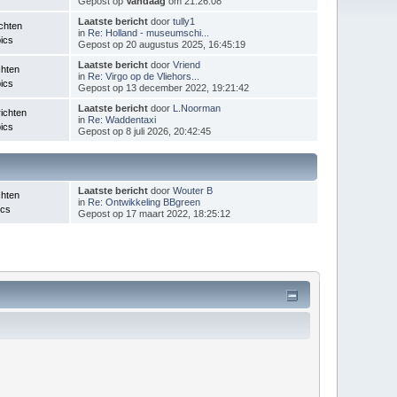
Gepost op
Vandaag
om 21:26:08
Laatste bericht
door
tully1
chten
in
Re: Holland - museumschi...
ics
Gepost op 20 augustus 2025, 16:45:19
Laatste bericht
door
Vriend
chten
in
Re: Virgo op de Vliehors...
ics
Gepost op 13 december 2022, 19:21:42
Laatste bericht
door
L.Noorman
ichten
in
Re: Waddentaxi
ics
Gepost op 8 juli 2026, 20:42:45
Laatste bericht
door
Wouter B
chten
in
Re: Ontwikkeling BBgreen
ics
Gepost op 17 maart 2022, 18:25:12