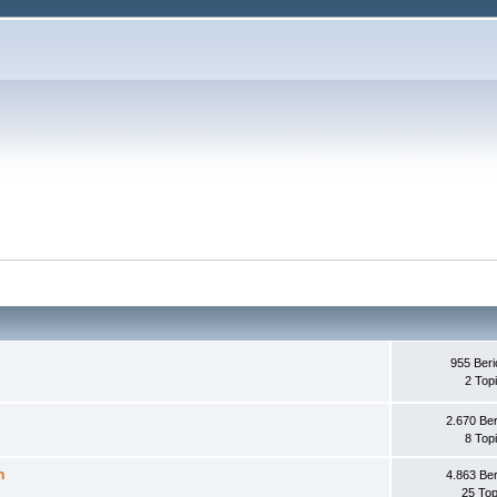
955 Beri
2 Top
2.670 Ber
8 Top
n
4.863 Ber
25 Top