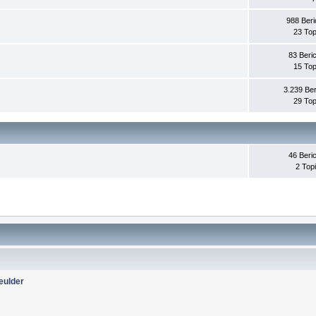
988 Beri
23 Top
83 Beri
15 Top
3.239 Ber
29 Top
46 Beri
2 Top
eulder