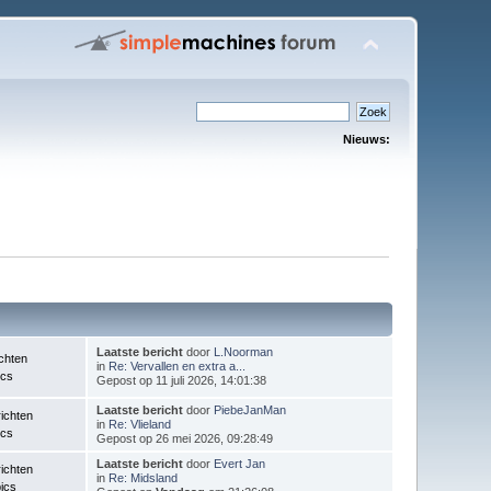
Nieuws:
Laatste bericht
door
L.Noorman
chten
in
Re: Vervallen en extra a...
ics
Gepost op 11 juli 2026, 14:01:38
Laatste bericht
door
PiebeJanMan
ichten
in
Re: Vlieland
ics
Gepost op 26 mei 2026, 09:28:49
Laatste bericht
door
Evert Jan
ichten
in
Re: Midsland
ics