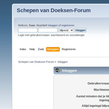
Schepen van Doeksen-Forum
Welkom,
Gast
. Alsjeblieft
inloggen
of
registreren
.
Login met gebruikersnaam, wachtwoord en sessielengte
Index
Help
Zoek
Inloggen
Registreren
Schepen van Doeksen-Forum
»
Inloggen
Inloggen
Gebruikersnaa
Wachtwoor
Aantal minuten dat je bli
ingelo
Altijd ingelogd blijv