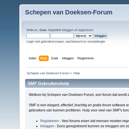
Schepen van Doeksen-Forum
Welkom,
Gast
. Alsjeblieft
inloggen
of
registreren
.
Login met gebruikersnaam, wachtwoord en sessielengte
Index
Help
Zoek
Inloggen
Registreren
Schepen van Doeksen-Forum
»
Help
SMF Gebruikershelp
Welkom bij Schepen van Doeksen-Forum, een forum dat wordt 
SMF is een elegant, effectief, krachtig en gratis forum software
gebruikers van kunnen profiteren. Hulp voor veel van SMF's func
Registreren
- Veel forums eisen dat mensen moeten regi
Inloggen
- Eens geregistreerd kunnen ze inloggen om zo 