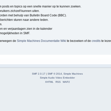
om posts en topics op een snelle manier op te kunnen zoeken.
ruikers zichzelf kunnen uiten.
rden met behulp van Bulletin Board Code (BBC).
berichten sturen naar andere leden.
m.
n en verjaardagen zien in de kalender
e mogelijkheden in SMF.
overwegen de
Simple Machines Documentatie Wiki
te bezoeken of de
credits
te leze
SMF 2.0.17
|
SMF © 2014
,
Simple Machines
Simple Audio Video Embedder
XHTML
RSS
WAP2