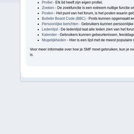
Profiel
- Elk lid heeft zijn eigen profiel.
Zoeken
- De zoekfunctie is een extreem nuttige functie 
Posten
- Het punt van het forum, is het posten waarin geb
Bulletin Board Code (BBC)
- Posts kunnen opgemaakt wo
Persoonlijke berichten
- Gebruikers kunnen persoonlijke 
Ledenlijst
- De ledenlijst laat alle leden zien van het foru
Kalender
- Gebruikers kunnen gebeurtenissen, feestdage
Mogelijkheden
- Hier is een lijst met de meest populair
Voor meer informatie over hoe je SMF moet gebruiken, kun je 
is.