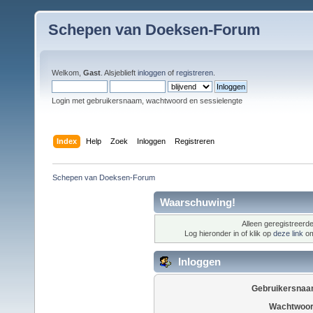
Schepen van Doeksen-Forum
Welkom,
Gast
. Alsjeblieft
inloggen
of
registreren
.
Login met gebruikersnaam, wachtwoord en sessielengte
Index
Help
Zoek
Inloggen
Registreren
Schepen van Doeksen-Forum
Waarschuwing!
Alleen geregistreerde
Log hieronder in of klik op
deze link
om
Inloggen
Gebruikersnaa
Wachtwoor