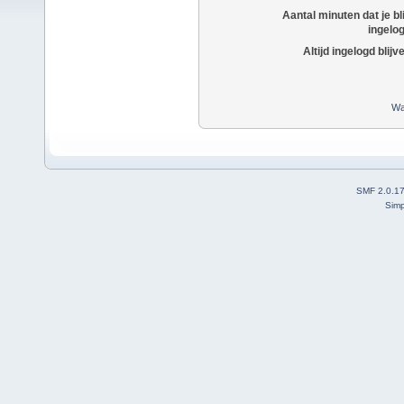
Aantal minuten dat je bli
ingelo
Altijd ingelogd blijv
Wa
SMF 2.0.1
Simp