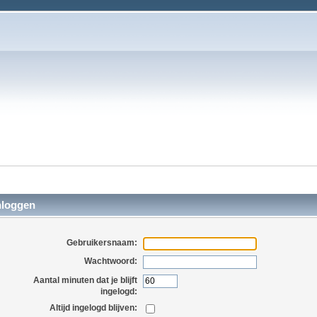
nloggen
Gebruikersnaam:
Wachtwoord:
Aantal minuten dat je blijft
ingelogd:
Altijd ingelogd blijven: