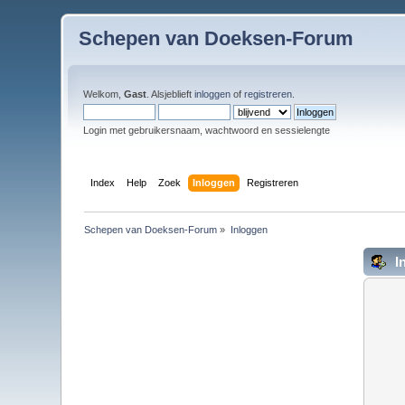
Schepen van Doeksen-Forum
Welkom,
Gast
. Alsjeblieft
inloggen
of
registreren
.
Login met gebruikersnaam, wachtwoord en sessielengte
Index
Help
Zoek
Inloggen
Registreren
Schepen van Doeksen-Forum
»
Inloggen
I