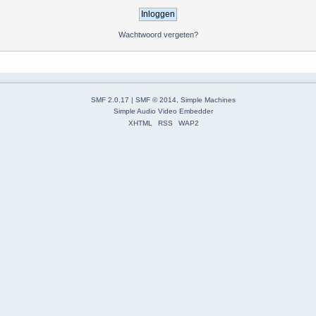
Wachtwoord vergeten?
SMF 2.0.17
|
SMF © 2014
,
Simple Machines
Simple Audio Video Embedder
XHTML
RSS
WAP2