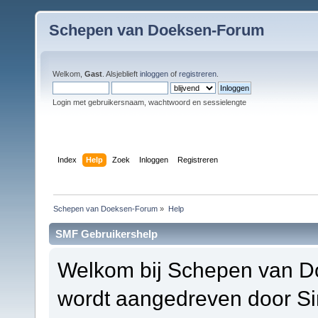
Schepen van Doeksen-Forum
Welkom,
Gast
. Alsjeblieft
inloggen
of
registreren
.
Login met gebruikersnaam, wachtwoord en sessielengte
Index
Help
Zoek
Inloggen
Registreren
Schepen van Doeksen-Forum
»
Help
SMF Gebruikershelp
Welkom bij Schepen van D
wordt aangedreven door S