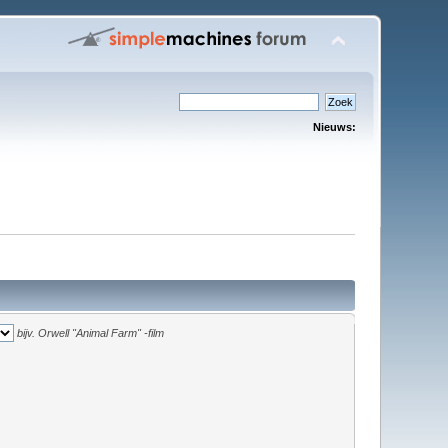
Nieuws:
bijv.
Orwell "Animal Farm" -film