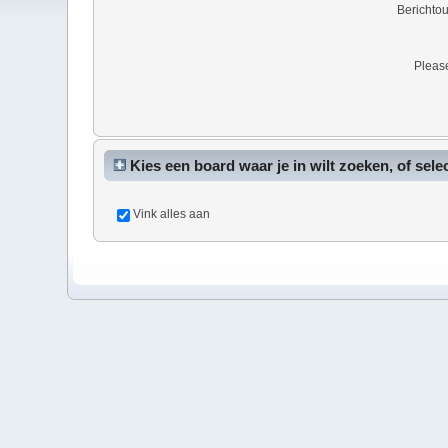
Berichto
Please
Kies een board waar je in wilt zoeken, of sele
Vink alles aan