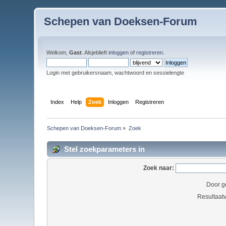
Schepen van Doeksen-Forum
Welkom,
Gast
. Alsjeblieft
inloggen
of
registreren
.
Login met gebruikersnaam, wachtwoord en sessielengte
Index
Help
Zoek
Inloggen
Registreren
Schepen van Doeksen-Forum
»
Zoek
Stel zoekparameters in
Zoek naar:
Door g
Resultaat