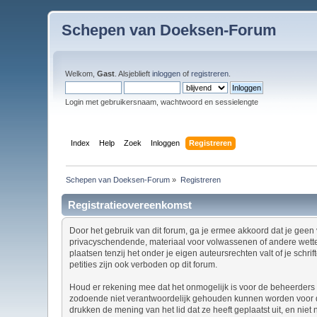
Schepen van Doeksen-Forum
Welkom,
Gast
. Alsjeblieft
inloggen
of
registreren
.
Login met gebruikersnaam, wachtwoord en sessielengte
Index
Help
Zoek
Inloggen
Registreren
Schepen van Doeksen-Forum
»
Registreren
Registratieovereenkomst
Door het gebruik van dit forum, ga je ermee akkoord dat je geen v
privacyschendende, materiaal voor volwassenen of andere wettel
plaatsen tenzij het onder je eigen auteursrechten valt of je sch
petities zijn ook verboden op dit forum.
Houd er rekening mee dat het onmogelijk is voor de beheerders v
zodoende niet verantwoordelijk gehouden kunnen worden voor de
drukken de mening van het lid dat ze heeft geplaatst uit, en nie