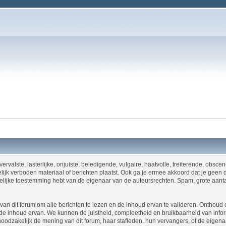
ervalste, lasterlijke, onjuiste, beledigende, vulgaire, haatvolle, treiterende, obsc
ijk verboden materiaal of berichten plaatst. Ook ga je ermee akkoord dat je geen 
riftelijke toestemming hebt van de eigenaar van de auteursrechten. Spam, grote aant
an dit forum om alle berichten te lezen en de inhoud ervan te valideren. Onthoud d
 inhoud ervan. We kunnen de juistheid, compleetheid en bruikbaarheid van informa
t noodzakelijk de mening van dit forum, haar stafleden, hun vervangers, of de eige