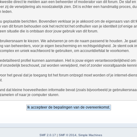
kwestie direct te melden aan een beheerder of moderator van dit forum. De staf e
er zij de verwijdering als noodzakelijk zien. Dit is echter een handmatig proces, d
n leden.
 jou geplaatste berichten. Bovendien verklaar je je akkoord om de eigenaars van dit
an dit forum behouden ook het recht tot het onthullen van je identiteit (of enige a
een situatie die is ontstaan door jouw gebruik van dit forum.
n gebruikersnaam te kiezen. We adviseren je om de naam passend te houden. Je gaa
ering van beheerders, voor je eigen bescherming en rechtsgeldigheid. Je stemt ook
 complex en uniek wachtwoord te gebruiken, om accountdiefstal te voorkomen.
gedetailleerd profiel kunnen aanmaken. Het is jouw eigen verantwoordelijkheid om de
st of onzedelijk beschouwt, zal worden verwijderd, met of zonder voorafgaande ken
, voor het geval dat je toegang tot het forum ontzegd moet worden of je internet-di
t.
and dat kleine hoeveelheden informatie bevat (zoals bijvoorbeeld je gebruikersna
zamelen of naar je computer sturen.
SMF 2.0.17
|
SMF © 2014
,
Simple Machines