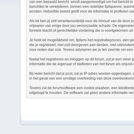
van een bepaald bericht, wordt aangemoedigd om het bericht in 
berichten te verwijderen, binnen een redelijke tijdspanne, wanne
worden. Hetzelfde beleid geldt voor de informatie in profielen va
Als lid ben jij zelf verantwoordelijk voor de inhoud van de door
vrijwaren van enige door jou veroorzaakte schade. De eigenaren v
formele klacht of gerechtelijke vordering die is voortgekomen uit 
Je hebt de mogelijkheid om, tijdens het registratieproces, ee
die je registreert, niet zult doorgeven aan derden, met uitzond
voor reden dan ook. Tevens adviseren we je ten zeerste om een
Nadat het registreren en inloggen op dit forum, zul je een meer 
informatie die de eigenaar of stafleden van het forum als onjui
Bij ieder bericht dat je post, zal je IP-adres worden opgeslagen
in het geval van een ernstige overtreding van deze overeenkoms
Tevens zal de forumsoftware een cookie plaatsen, een tekstbest
uitgelogd te houden. De software zal geen andere informatie ver