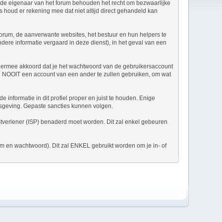
n de eigenaar van het forum behouden het recht om bezwaarlijke
us houd er rekening mee dat niet altijd direct gehandeld kan
 forum, de aanverwante websites, het bestuur en hun helpers te
ndere informatie vergaard in deze dienst), in het geval van een
t ermee akkoord dat je het wachtwoord van de gebruikersaccount
 in NOOIT een account van een ander te zullen gebruiken, om wat
 informatie in dit profiel proper en juist te houden. Enige
nisgeving. Gepaste sancties kunnen volgen.
enstverlener (ISP) benaderd moet worden. Dit zal enkel gebeuren
am en wachtwoord). Dit zal ENKEL gebruikt worden om je in- of