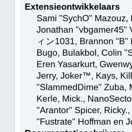
Extensieontwikkelaars
Sami "SychO" Mazouz, 
Jonathan "vbgamer45" V
ィン1031, Brannon "B" Ha
Bugo, Bulakbol, Colin "
Eren Yasarkurt, Gwenwy
Jerry, Joker™, Kays, Kil
"SlammedDime" Zuba, M
Kerle, Mick., NanoSecto
"Arantor" Spicer, Ricky.
"Fustrate" Hoffman en J