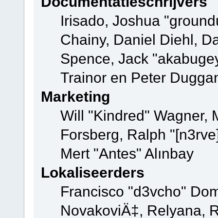
Documentatieschrijvers
Irisado, Joshua "ground
Chainy, Daniel Diehl, D
Spence, Jack "akabugey
Trainor en Peter Dugga
Marketing
Will "Kindred" Wagner,
Forsberg, Ralph "[n3rve
Mert "Antes" Alınbay
Lokaliseerders
Francisco "d3vcho" Dom
NovakoviÄ‡, Relyana, R