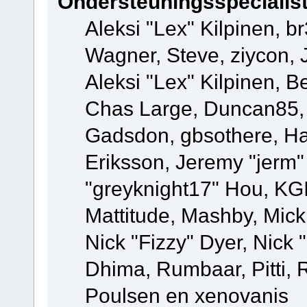
Ondersteuningsspecialis
Aleksi "Lex" Kilpinen, b
Wagner, Steve, ziycon, 
Aleksi "Lex" Kilpinen, B
Chas Large, Duncan85, E
Gadsdon, gbsothere, Ha
Eriksson, Jeremy "jerm"
"greyknight17" Hou, KGIII
Mattitude, Mashby, Mick G
Nick "Fizzy" Dyer, Nick 
Dhima, Rumbaar, Pitti,
Poulsen en xenovanis