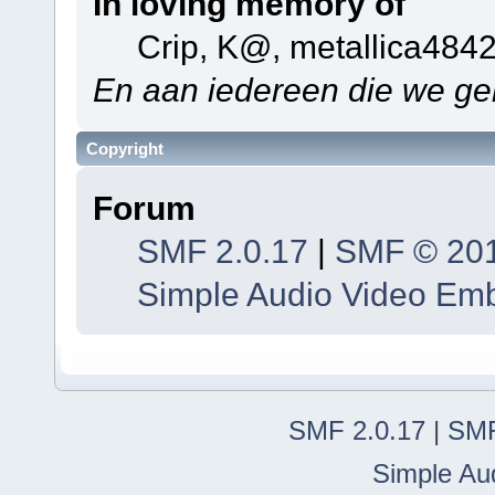
In loving memory of
Crip, K@, metallica484
En aan iedereen die we ge
Copyright
Forum
SMF 2.0.17
|
SMF © 20
Simple Audio Video Em
SMF 2.0.17
|
SMF
Simple Au