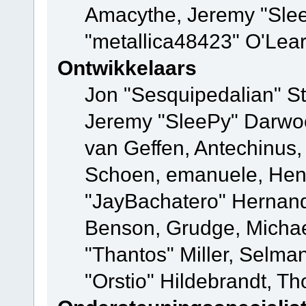
Amacythe, Jeremy "Sle
"metallica48423" O'Lea
Ontwikkelaars
Jon "Sesquipedalian" St
Jeremy "SleePy" Darwo
van Geffen, Antechinus, 
Schoen, emanuele, Hend
"JayBachatero" Hernand
Benson, Grudge, Micha
"Thantos" Miller, Selma
"Orstio" Hildebrandt, Th