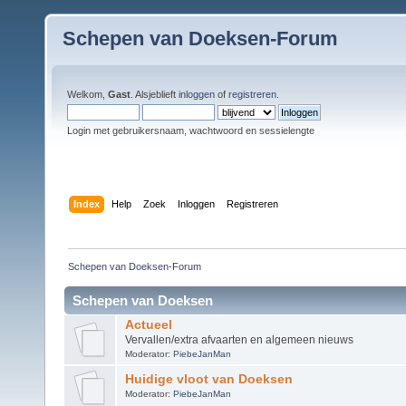
Schepen van Doeksen-Forum
Welkom,
Gast
. Alsjeblieft
inloggen
of
registreren
.
Login met gebruikersnaam, wachtwoord en sessielengte
Index
Help
Zoek
Inloggen
Registreren
Schepen van Doeksen-Forum
Schepen van Doeksen
Actueel
Vervallen/extra afvaarten en algemeen nieuws
Moderator:
PiebeJanMan
Huidige vloot van Doeksen
Moderator:
PiebeJanMan