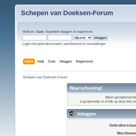
Schepen van Doeksen-Forum
Welkom,
Gast
. Alsjeblieft
inloggen
of
registreren
.
Login met gebruikersnaam, wachtwoord en sessielengte
Index
Help
Zoek
Inloggen
Registreren
Schepen van Doeksen-Forum
Waarschuwing!
Alleen geregistreerde
Log hieronder in of klik op
deze link
om
Inloggen
Gebruikersnaa
Wachtwoor