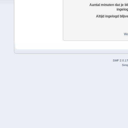
Aantal minuten dat je bli
ingelo
Altijd ingelogd blijv
Wa
SMF 2.0.1
Simp