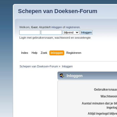
Schepen van Doeksen-Forum
Welkom,
Gast
. Alsjeblieft
inloggen
of
registreren
.
Login met gebruikersnaam, wachtwoord en sessielengte
Index
Help
Zoek
Inloggen
Registreren
Schepen van Doeksen-Forum
»
Inloggen
Inloggen
Gebruikersnaa
Wachtwoor
Aantal minuten dat je bli
ingelo
Altijd ingelogd blijv