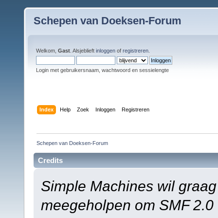
Schepen van Doeksen-Forum
Welkom,
Gast
. Alsjeblieft
inloggen
of
registreren
.
Login met gebruikersnaam, wachtwoord en sessielengte
Index
Help
Zoek
Inloggen
Registreren
Schepen van Doeksen-Forum
Credits
Simple Machines wil graag
meegeholpen om SMF 2.0 