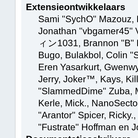
Extensieontwikkelaars
Sami "SychO" Mazouz, 
Jonathan "vbgamer45" V
ィン1031, Brannon "B" Ha
Bugo, Bulakbol, Colin "
Eren Yasarkurt, Gwenwy
Jerry, Joker™, Kays, Kil
"SlammedDime" Zuba, M
Kerle, Mick., NanoSecto
"Arantor" Spicer, Ricky.
"Fustrate" Hoffman en J