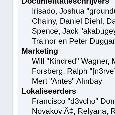
Documentatieschrijvers
Irisado, Joshua "ground
Chainy, Daniel Diehl, D
Spence, Jack "akabugey
Trainor en Peter Dugga
Marketing
Will "Kindred" Wagner,
Forsberg, Ralph "[n3rve
Mert "Antes" Alınbay
Lokaliseerders
Francisco "d3vcho" Dom
NovakoviÄ‡, Relyana, R