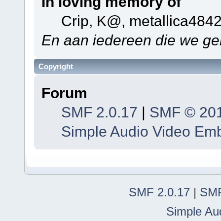
In loving memory of
Crip, K@, metallica484
En aan iedereen die we ge
Copyright
Forum
SMF 2.0.17
|
SMF © 20
Simple Audio Video Em
SMF 2.0.17
|
SMF
Simple Au