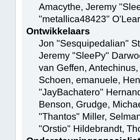
Amacythe, Jeremy "Sle
"metallica48423" O'Lea
Ontwikkelaars
Jon "Sesquipedalian" St
Jeremy "SleePy" Darwo
van Geffen, Antechinus, 
Schoen, emanuele, Hend
"JayBachatero" Hernand
Benson, Grudge, Micha
"Thantos" Miller, Selma
"Orstio" Hildebrandt, Th