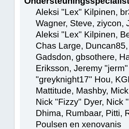
Ondersteuningsspecialis
Aleksi "Lex" Kilpinen, b
Wagner, Steve, ziycon, 
Aleksi "Lex" Kilpinen, B
Chas Large, Duncan85, E
Gadsdon, gbsothere, Ha
Eriksson, Jeremy "jerm"
"greyknight17" Hou, KGIII
Mattitude, Mashby, Mick G
Nick "Fizzy" Dyer, Nick 
Dhima, Rumbaar, Pitti,
Poulsen en xenovanis