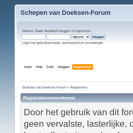
Schepen van Doeksen-Forum
Welkom,
Gast
. Alsjeblieft
inloggen
of
registreren
.
Login met gebruikersnaam, wachtwoord en sessielengte
Index
Help
Zoek
Inloggen
Registreren
Schepen van Doeksen-Forum
»
Registreren
Registratieovereenkomst
Door het gebruik van dit fo
geen vervalste, lasterlijke,