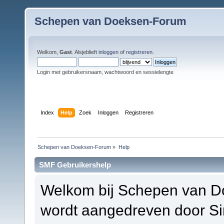
Schepen van Doeksen-Forum
Welkom,
Gast
. Alsjeblieft
inloggen
of
registreren
.
Login met gebruikersnaam, wachtwoord en sessielengte
Index
Help
Zoek
Inloggen
Registreren
Schepen van Doeksen-Forum
»
Help
SMF Gebruikershelp
Welkom bij Schepen van D
wordt aangedreven door S