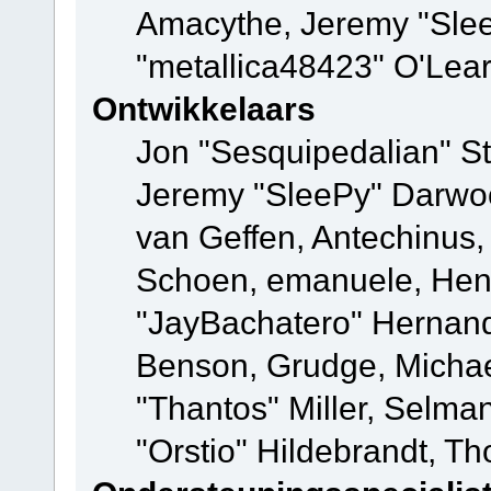
Amacythe, Jeremy "Sle
"metallica48423" O'Lea
Ontwikkelaars
Jon "Sesquipedalian" St
Jeremy "SleePy" Darwo
van Geffen, Antechinus, 
Schoen, emanuele, Hend
"JayBachatero" Hernand
Benson, Grudge, Micha
"Thantos" Miller, Selma
"Orstio" Hildebrandt, Th