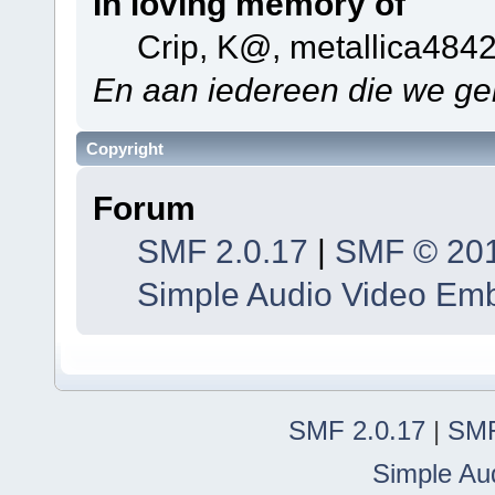
In loving memory of
Crip, K@, metallica484
En aan iedereen die we ge
Copyright
Forum
SMF 2.0.17
|
SMF © 20
Simple Audio Video Em
SMF 2.0.17
|
SMF
Simple Au