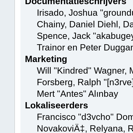
Documentatieschrijvers
Irisado, Joshua "ground
Chainy, Daniel Diehl, D
Spence, Jack "akabugey
Trainor en Peter Dugga
Marketing
Will "Kindred" Wagner,
Forsberg, Ralph "[n3rve
Mert "Antes" Alınbay
Lokaliseerders
Francisco "d3vcho" Dom
NovakoviÄ‡, Relyana, R