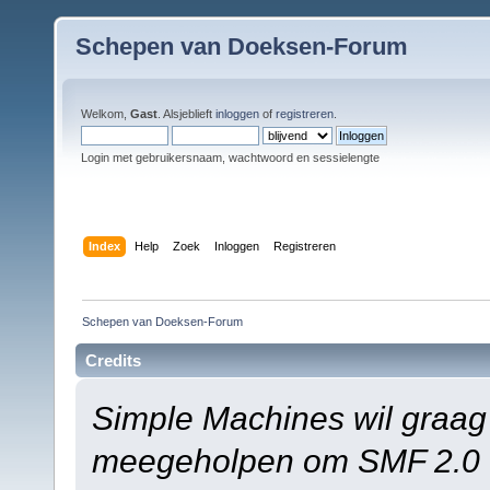
Schepen van Doeksen-Forum
Welkom,
Gast
. Alsjeblieft
inloggen
of
registreren
.
Login met gebruikersnaam, wachtwoord en sessielengte
Index
Help
Zoek
Inloggen
Registreren
Schepen van Doeksen-Forum
Credits
Simple Machines wil graag
meegeholpen om SMF 2.0 