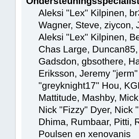
Ondersteuningsspecialis
Aleksi "Lex" Kilpinen, b
Wagner, Steve, ziycon, 
Aleksi "Lex" Kilpinen, B
Chas Large, Duncan85, E
Gadsdon, gbsothere, Ha
Eriksson, Jeremy "jerm"
"greyknight17" Hou, KGIII
Mattitude, Mashby, Mick G
Nick "Fizzy" Dyer, Nick 
Dhima, Rumbaar, Pitti,
Poulsen en xenovanis