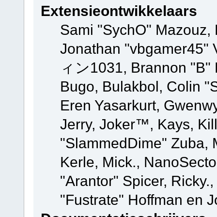
Extensieontwikkelaars
Sami "SychO" Mazouz, 
Jonathan "vbgamer45" V
ィン1031, Brannon "B" Ha
Bugo, Bulakbol, Colin "
Eren Yasarkurt, Gwenwy
Jerry, Joker™, Kays, Kil
"SlammedDime" Zuba, M
Kerle, Mick., NanoSecto
"Arantor" Spicer, Ricky.
"Fustrate" Hoffman en J