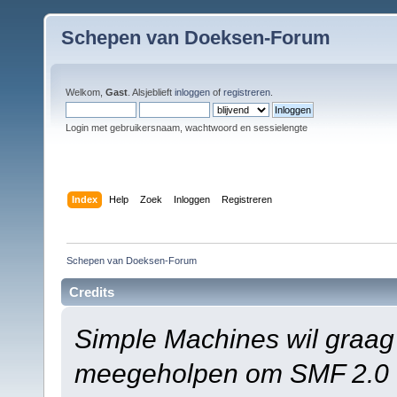
Schepen van Doeksen-Forum
Welkom,
Gast
. Alsjeblieft
inloggen
of
registreren
.
Login met gebruikersnaam, wachtwoord en sessielengte
Index
Help
Zoek
Inloggen
Registreren
Schepen van Doeksen-Forum
Credits
Simple Machines wil graag
meegeholpen om SMF 2.0 