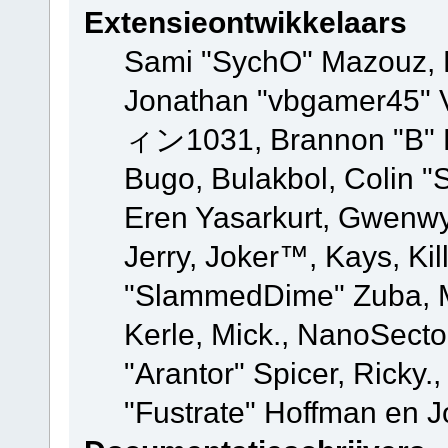
Extensieontwikkelaars
Sami "SychO" Mazouz, 
Jonathan "vbgamer45" V
ィン1031, Brannon "B" Ha
Bugo, Bulakbol, Colin "
Eren Yasarkurt, Gwenwy
Jerry, Joker™, Kays, Kil
"SlammedDime" Zuba, M
Kerle, Mick., NanoSecto
"Arantor" Spicer, Ricky.
"Fustrate" Hoffman en J