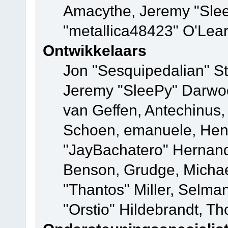
Amacythe, Jeremy "Sle
"metallica48423" O'Lea
Ontwikkelaars
Jon "Sesquipedalian" St
Jeremy "SleePy" Darwo
van Geffen, Antechinus, 
Schoen, emanuele, Hend
"JayBachatero" Hernand
Benson, Grudge, Micha
"Thantos" Miller, Selma
"Orstio" Hildebrandt, Th