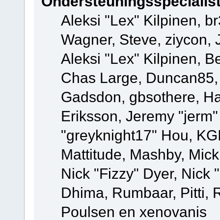
Ondersteuningsspecialis
Aleksi "Lex" Kilpinen, b
Wagner, Steve, ziycon, 
Aleksi "Lex" Kilpinen, B
Chas Large, Duncan85, E
Gadsdon, gbsothere, Ha
Eriksson, Jeremy "jerm"
"greyknight17" Hou, KGIII
Mattitude, Mashby, Mick G
Nick "Fizzy" Dyer, Nick 
Dhima, Rumbaar, Pitti,
Poulsen en xenovanis