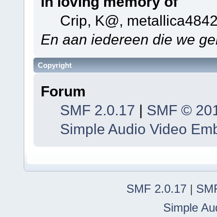
In loving memory of
Crip, K@, metallica484
En aan iedereen die we ge
Copyright
Forum
SMF 2.0.17
|
SMF © 20
Simple Audio Video Em
SMF 2.0.17
|
SMF
Simple Au