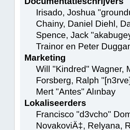
Documentatieschrijvers
Irisado, Joshua "ground
Chainy, Daniel Diehl, D
Spence, Jack "akabugey
Trainor en Peter Dugga
Marketing
Will "Kindred" Wagner,
Forsberg, Ralph "[n3rve
Mert "Antes" Alınbay
Lokaliseerders
Francisco "d3vcho" Dom
NovakoviÄ‡, Relyana, R