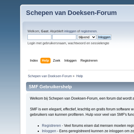
Schepen van Doeksen-Forum
Welkom,
Gast
. Alsjeblieft
inloggen
of
registreren
.
Login met gebruikersnaam, wachtwoord en sessielengte
Index
Help
Zoek
Inloggen
Registreren
Schepen van Doeksen-Forum
»
Help
SMF Gebruikershelp
Welkom bij Schepen van Doeksen-Forum, een forum dat wordt 
SMF is een elegant, effectief, krachtig en gratis forum software
gebruikers van kunnen profiteren. Hulp voor veel van SMF's func
Registreren
- Veel forums eisen dat mensen moeten regi
Inloggen
- Eens geregistreerd kunnen ze inloggen om zo 