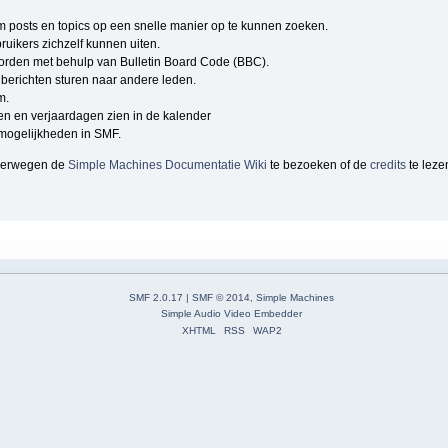
om posts en topics op een snelle manier op te kunnen zoeken.
ruikers zichzelf kunnen uiten.
rden met behulp van Bulletin Board Code (BBC).
berichten sturen naar andere leden.
m.
n en verjaardagen zien in de kalender
e mogelijkheden in SMF.
overwegen de
Simple Machines Documentatie Wiki
te bezoeken of de
credits
te leze
SMF 2.0.17
|
SMF © 2014
,
Simple Machines
Simple Audio Video Embedder
XHTML
RSS
WAP2