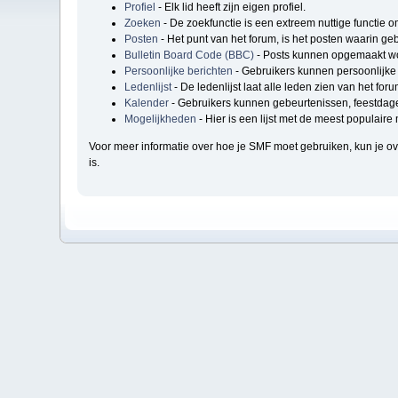
Profiel
- Elk lid heeft zijn eigen profiel.
Zoeken
- De zoekfunctie is een extreem nuttige functie 
Posten
- Het punt van het forum, is het posten waarin geb
Bulletin Board Code (BBC)
- Posts kunnen opgemaakt wo
Persoonlijke berichten
- Gebruikers kunnen persoonlijke 
Ledenlijst
- De ledenlijst laat alle leden zien van het foru
Kalender
- Gebruikers kunnen gebeurtenissen, feestdage
Mogelijkheden
- Hier is een lijst met de meest populair
Voor meer informatie over hoe je SMF moet gebruiken, kun je 
is.