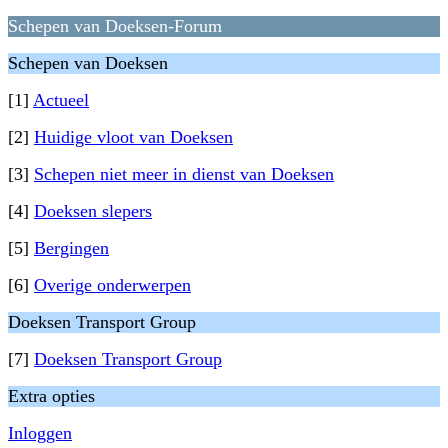
Schepen van Doeksen-Forum
Schepen van Doeksen
[1]
Actueel
[2]
Huidige vloot van Doeksen
[3]
Schepen niet meer in dienst van Doeksen
[4]
Doeksen slepers
[5]
Bergingen
[6]
Overige onderwerpen
Doeksen Transport Group
[7]
Doeksen Transport Group
Extra opties
Inloggen