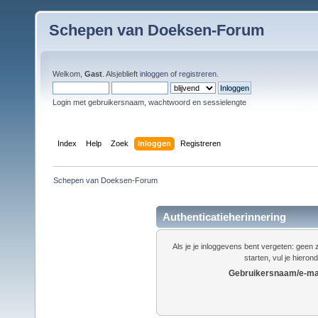
Schepen van Doeksen-Forum
Welkom,
Gast
. Alsjeblieft
inloggen
of
registreren
.
Login met gebruikersnaam, wachtwoord en sessielengte
Index
Help
Zoek
Inloggen
Registreren
Schepen van Doeksen-Forum
Authenticatieherinnering
Als je je inloggevens bent vergeten: gee
starten, vul je hieron
Gebruikersnaam/e-mai