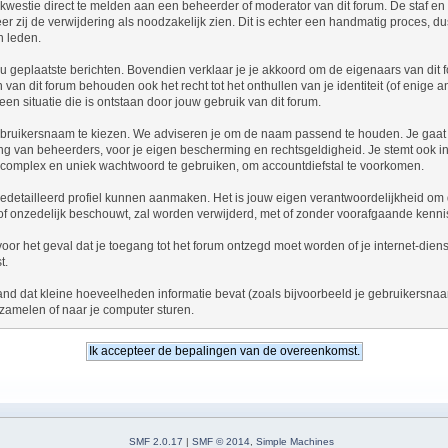
kwestie direct te melden aan een beheerder of moderator van dit forum. De staf e
er zij de verwijdering als noodzakelijk zien. Dit is echter een handmatig proces, d
n leden.
 jou geplaatste berichten. Bovendien verklaar je je akkoord om de eigenaars van dit
an dit forum behouden ook het recht tot het onthullen van je identiteit (of enige a
een situatie die is ontstaan door jouw gebruik van dit forum.
n gebruikersnaam te kiezen. We adviseren je om de naam passend te houden. Je gaa
ering van beheerders, voor je eigen bescherming en rechtsgeldigheid. Je stemt ook
 complex en uniek wachtwoord te gebruiken, om accountdiefstal te voorkomen.
gedetailleerd profiel kunnen aanmaken. Het is jouw eigen verantwoordelijkheid om de
st of onzedelijk beschouwt, zal worden verwijderd, met of zonder voorafgaande ken
, voor het geval dat je toegang tot het forum ontzegd moet worden of je internet-di
t.
and dat kleine hoeveelheden informatie bevat (zoals bijvoorbeeld je gebruikersna
zamelen of naar je computer sturen.
SMF 2.0.17
|
SMF © 2014
,
Simple Machines