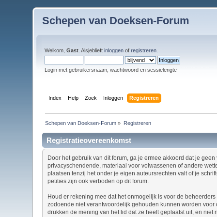
Schepen van Doeksen-Forum
Welkom,
Gast
. Alsjeblieft
inloggen
of
registreren
.
Login met gebruikersnaam, wachtwoord en sessielengte
Index
Help
Zoek
Inloggen
Registreren
Schepen van Doeksen-Forum
»
Registreren
Registratieovereenkomst
Door het gebruik van dit forum, ga je ermee akkoord dat je geen v
privacyschendende, materiaal voor volwassenen of andere wettel
plaatsen tenzij het onder je eigen auteursrechten valt of je sch
petities zijn ook verboden op dit forum.
Houd er rekening mee dat het onmogelijk is voor de beheerders v
zodoende niet verantwoordelijk gehouden kunnen worden voor de
drukken de mening van het lid dat ze heeft geplaatst uit, en nie