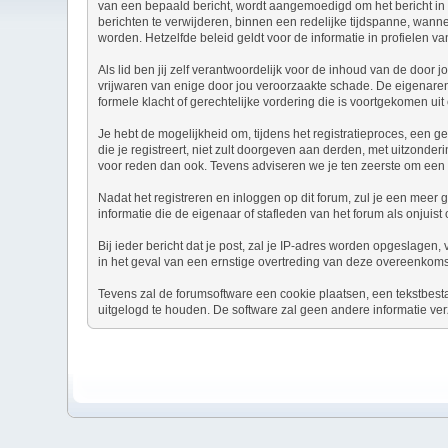
van een bepaald bericht, wordt aangemoedigd om het bericht in 
berichten te verwijderen, binnen een redelijke tijdspanne, wanne
worden. Hetzelfde beleid geldt voor de informatie in profielen va
Als lid ben jij zelf verantwoordelijk voor de inhoud van de door
vrijwaren van enige door jou veroorzaakte schade. De eigenaren v
formele klacht of gerechtelijke vordering die is voortgekomen uit 
Je hebt de mogelijkheid om, tijdens het registratieproces, ee
die je registreert, niet zult doorgeven aan derden, met uitzond
voor reden dan ook. Tevens adviseren we je ten zeerste om een
Nadat het registreren en inloggen op dit forum, zul je een meer 
informatie die de eigenaar of stafleden van het forum als onjui
Bij ieder bericht dat je post, zal je IP-adres worden opgeslagen
in het geval van een ernstige overtreding van deze overeenkoms
Tevens zal de forumsoftware een cookie plaatsen, een tekstbest
uitgelogd te houden. De software zal geen andere informatie ver