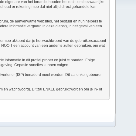
n de eigenaar van het forum behouden het recht om bezwaarlijke
us houd er rekening mee dat niet altijd direct gehandeld kan
 forum, de aanverwante websites, het bestuur en hun helpers te
ndere informatie vergaard in deze dienst), in het geval van een
t ermee akkoord dat je het wachtwoord van de gebruikersaccount
 in NOOIT een account van een ander te zullen gebruiken, om wat
 informatie in dit profiel proper en juist te houden. Enige
nisgeving. Gepaste sancties kunnen volgen.
enstverlener (ISP) benaderd moet worden. Dit zal enkel gebeuren
am en wachtwoord). Dit zal ENKEL gebruikt worden om je in- of