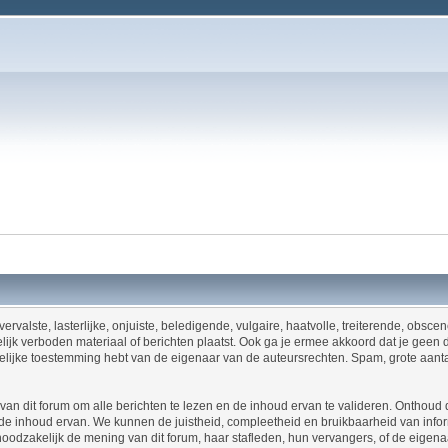
ervalste, lasterlijke, onjuiste, beledigende, vulgaire, haatvolle, treiterende, obsc
ijk verboden materiaal of berichten plaatst. Ook ga je ermee akkoord dat je geen 
riftelijke toestemming hebt van de eigenaar van de auteursrechten. Spam, grote aant
an dit forum om alle berichten te lezen en de inhoud ervan te valideren. Onthoud d
 inhoud ervan. We kunnen de juistheid, compleetheid en bruikbaarheid van informa
t noodzakelijk de mening van dit forum, haar stafleden, hun vervangers, of de eige